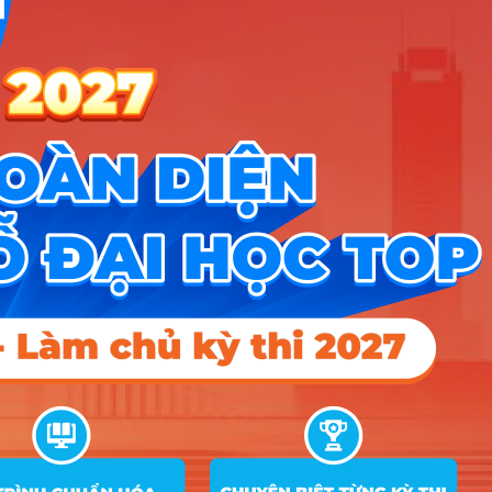
Tuyển sinh trung cấp công an năm 2026
Học viện Công an Nhân dân điểm chuẩn 2026: Cập nhật mới nhất
Điểm sàn các trường công an năm 2026
CÔNG CỤ TRA CỨU
➜
Trắc nghiệm MBTI
➜
Đề án tuyển sinh
➜
Tra cứu tổ hợp môn
➜
Quy đổi điểm thi
➜
Điểm chuẩn Đại học
➜
Xếp hạng điểm thi