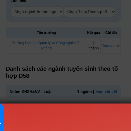
Lọc theo
Tên trường
Kết quả
Chi tiết
Trường Đại học Quản lý và Công nghệ Hải
2
Xem chi tiết
Phòng
ngành
Danh sách các ngành tuyển sinh theo tổ
hợp D58
Nhóm KHXH&NV - Luật
1 ngành |
Xem chi tiết
Nhóm Ngôn ngữ & Văn hóa
1 ngành |
Xem chi tiết
TIN MỚI NHẤT