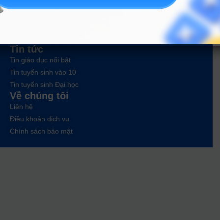
Công cụ
Trắc nghiệm MBTI
Tra cứu đề án tuyển sinh
Tư vấn hướng nghiệp
Tin tức
Tin giáo dục nổi bật
Tin tuyển sinh vào 10
Tin tuyển sinh Đại học
Về chúng tôi
Liên hệ
Điều khoản dịch vụ
Chính sách bảo mật