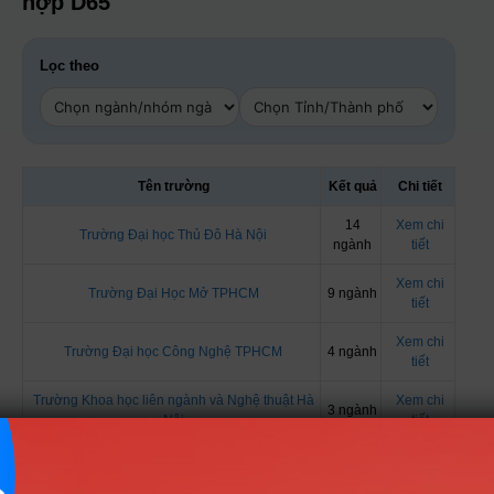
hợp D65
Lọc theo
Tên trường
Kết quả
Chi tiết
14
Xem chi
Trường Đại học Thủ Đô Hà Nội
ngành
tiết
Xem chi
Trường Đại Học Mở TPHCM
9 ngành
tiết
Xem chi
Trường Đại học Công Nghệ TPHCM
4 ngành
tiết
Trường Khoa học liên ngành và Nghệ thuật Hà
Xem chi
3 ngành
Nội
tiết
Trường Đại Học Ngoại Ngữ - ĐH Quốc gia Hà
Xem chi
2 ngành
Nội
tiết