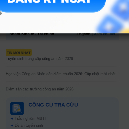
khỏe
Nhóm Công an - Quân đội
1 ngành |
Xem chi tiết
Nhóm Kinh tế - Tài chính
1 ngành |
Xem chi tiết
TIN MỚI NHẤT
Tuyển sinh trung cấp công an năm 2026
Học viện Công an Nhân dân điểm chuẩn 2026: Cập nhật mới nhất
Điểm sàn các trường công an năm 2026
CÔNG CỤ TRA CỨU
➜
Trắc nghiệm MBTI
➜
Đề án tuyển sinh