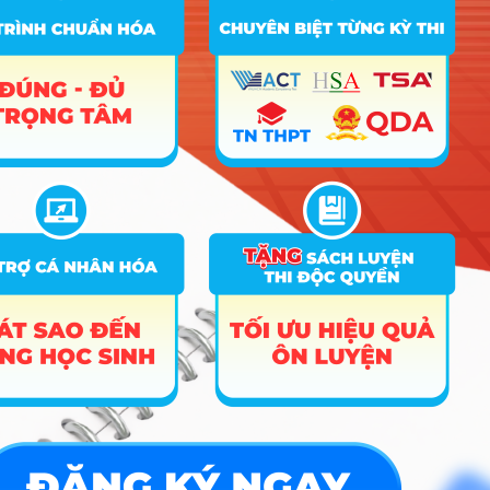
Trường Đại Học Quy Nhơn
1 ngành
tiết
Xem chi
Trường Đại học Tư thục Quốc Tế Sài Gòn
1 ngành
tiết
Danh sách các ngành tuyển sinh theo tổ
hợp D65
Nhóm KHXH&NV - Luật
11 ngành |
Xem chi tiết
Nhóm Ngôn ngữ & Văn hóa
11 ngành |
Xem chi tiết
Nhóm Sư phạm & Giáo dục
3 ngành |
Xem chi tiết
Nhóm Truyền thông - Marketing
2 ngành |
Xem chi tiết
Nhóm Y dược & Chăm sóc Sức
2 ngành |
Xem chi tiết