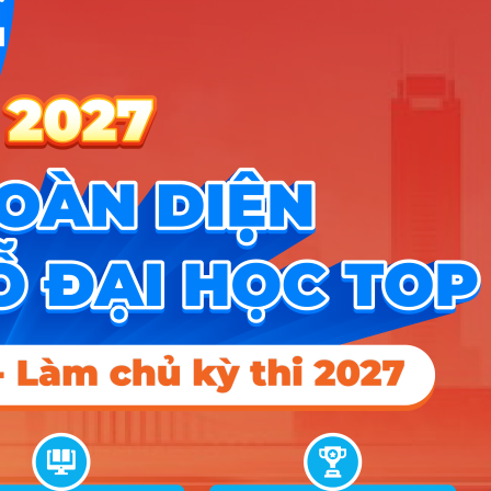
Xem chi
Trường Đại học Nông Lâm Bắc Giang
2 ngành
tiết
Xem chi
Trường Đại Học Phú Xuân
2 ngành
tiết
Trường Đại học Quản lý và Công nghệ Hải
Xem chi
2 ngành
Phòng
tiết
Xem chi
Trường Ngoại Ngữ Thái Nguyên
2 ngành
tiết
Xem chi
Trường Đại Học Đồng Tháp
1 ngành
tiết
Xem chi
Trường Đại Học Hạ Long
1 ngành
tiết
Xem chi
Trường Đại Học Ngoại Ngữ Đà Nẵng
1 ngành
tiết
Xem chi
Trường Đại Học Quảng Bình
1 ngành
tiết
Xem chi