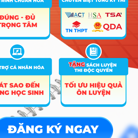
Điểm sàn các trường công an năm 2026
CÔNG CỤ TRA CỨU
➜
Trắc nghiệm MBTI
➜
Đề án tuyển sinh
➜
Tra cứu tổ hợp môn
➜
Quy đổi điểm thi
➜
Điểm chuẩn Đại học
➜
Xếp hạng điểm thi