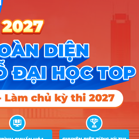
Nhóm Kỹ thuật, Công nghiệp & Xây
2 ngành |
Xem chi tiết
dựng
Nhóm Truyền thông - Marketing
2 ngành |
Xem chi tiết
Thiết kế đồ họa - Game - Đa
2 ngành |
Xem chi tiết
phương tiện
Nhóm Nghệ thuật & Năng khiếu
1 ngành |
Xem chi tiết
Nhóm Sư phạm & Giáo dục
1 ngành |
Xem chi tiết
TIN MỚI NHẤT
Tuyển sinh trung cấp công an năm 2026
Học viện Công an Nhân dân điểm chuẩn 2026: Cập nhật mới nhất