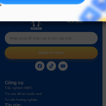
Hướng nghiệp
HOCMAI
ĐĂNG KÝ NGAY
Công cụ
Trắc nghiệm MBTI
Tra cứu đề án tuyển sinh
Tư vấn hướng nghiệp
Tin tức