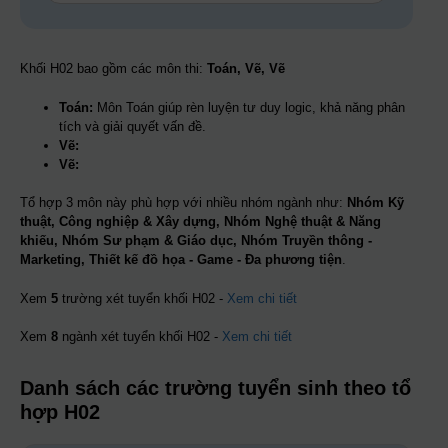
Khối H02 bao gồm các môn thi:
Toán, Vẽ, Vẽ
Toán:
Môn Toán giúp rèn luyện tư duy logic, khả năng phân
tích và giải quyết vấn đề.
Vẽ:
Vẽ:
Tổ hợp 3 môn này phù hợp với nhiều nhóm ngành như:
Nhóm Kỹ
thuật, Công nghiệp & Xây dựng, Nhóm Nghệ thuật & Năng
khiếu, Nhóm Sư phạm & Giáo dục, Nhóm Truyền thông -
Marketing, Thiết kế đồ họa - Game - Đa phương tiện
.
Xem
5
trường xét tuyển khối H02 -
Xem chi tiết
Xem
8
ngành xét tuyển khối H02 -
Xem chi tiết
Danh sách các trường tuyển sinh theo tổ
hợp H02