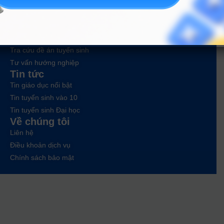
Công cụ
Trắc nghiệm MBTI
Tra cứu đề án tuyển sinh
Tư vấn hướng nghiệp
Tin tức
Tin giáo dục nổi bật
Tin tuyển sinh vào 10
Tin tuyển sinh Đại học
Về chúng tôi
Liên hệ
Điều khoản dịch vụ
Chính sách bảo mật