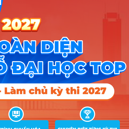
TIN MỚI NHẤT
Tuyển sinh trung cấp công an năm 2026
Học viện Công an Nhân dân điểm chuẩn 2026: Cập nhật mới nhất
Điểm sàn các trường công an năm 2026
CÔNG CỤ TRA CỨU
➜
Trắc nghiệm MBTI
➜
Đề án tuyển sinh
➜
Tra cứu tổ hợp môn
➜
Quy đổi điểm thi
➜
Điểm chuẩn Đại học
➜
Xếp hạng điểm thi