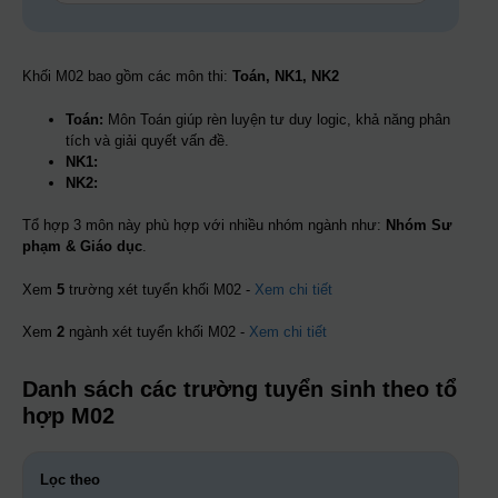
Khối M02 bao gồm các môn thi:
Toán, NK1, NK2
Toán:
Môn Toán giúp rèn luyện tư duy logic, khả năng phân
tích và giải quyết vấn đề.
NK1:
NK2:
Tổ hợp 3 môn này phù hợp với nhiều nhóm ngành như:
Nhóm Sư
phạm & Giáo dục
.
Xem
5
trường xét tuyển khối M02 -
Xem chi tiết
Xem
2
ngành xét tuyển khối M02 -
Xem chi tiết
Danh sách các trường tuyển sinh theo tổ
hợp M02
Lọc theo