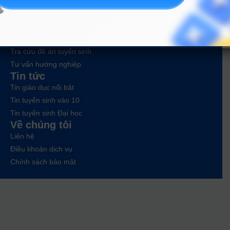
Công cụ
Trắc nghiệm MBTI
Tra cứu đề án tuyển sinh
Tư vấn hướng nghiệp
Tin tức
Tin giáo dục nổi bật
Tin tuyển sinh vào 10
Tin tuyển sinh Đại học
Về chúng tôi
Liên hệ
Điều khoản dịch vụ
Chính sách bảo mật