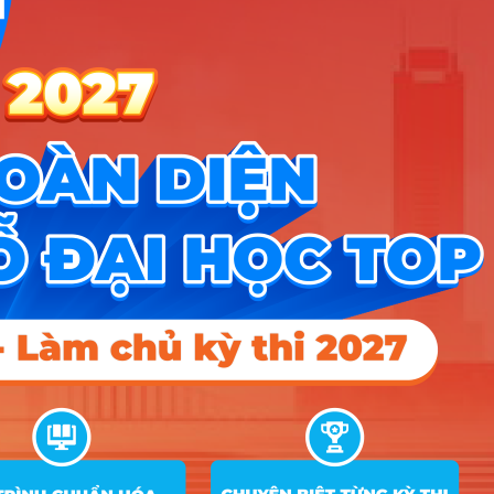
TIN MỚI NHẤT
Tuyển sinh trung cấp công an năm 2026
Học viện Công an Nhân dân điểm chuẩn 2026: Cập nhật mới nhất
Điểm sàn các trường công an năm 2026
CÔNG CỤ TRA CỨU
➜
Trắc nghiệm MBTI
➜
Đề án tuyển sinh
➜
Tra cứu tổ hợp môn
➜
Quy đổi điểm thi
➜
Điểm chuẩn Đại học
➜
Xếp hạng điểm thi