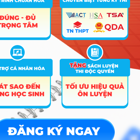
TIN MỚI NHẤT
Tuyển sinh trung cấp công an năm 2026
Học viện Công an Nhân dân điểm chuẩn 2026: Cập nhật mới nhất
Điểm sàn các trường công an năm 2026
CÔNG CỤ TRA CỨU
➜
Trắc nghiệm MBTI
➜
Đề án tuyển sinh
➜
Tra cứu tổ hợp môn
➜
Quy đổi điểm thi
➜
Điểm chuẩn Đại học
➜
Xếp hạng điểm thi