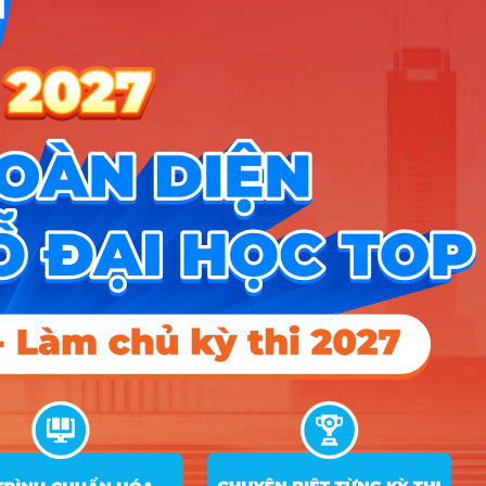
Nhóm Kỹ thuật, Công nghiệp & Xây
4 ngành |
Xem chi tiết
dựng
Nhóm KHXH&NV - Luật
3 ngành |
Xem chi tiết
Nhóm Khoa học & Công nghệ
2 ngành |
Xem chi tiết
thông tin
Nhóm Y dược & Chăm sóc Sức
2 ngành |
Xem chi tiết
khỏe
Nhóm Công an - Quân đội
1 ngành |
Xem chi tiết
Nhóm Ngôn ngữ & Văn hóa
1 ngành |
Xem chi tiết
Nhóm Truyền thông - Marketing
1 ngành |
Xem chi tiết