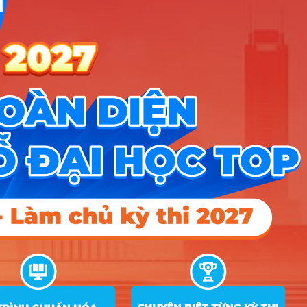
Nhóm Kỹ thuật, Công nghiệp & Xây
4 ngành |
Xem chi tiết
dựng
Nhóm KHXH&NV - Luật
3 ngành |
Xem chi tiết
Nhóm Khoa học & Công nghệ
2 ngành |
Xem chi tiết
thông tin
Nhóm Y dược & Chăm sóc Sức
2 ngành |
Xem chi tiết
khỏe
Nhóm Công an - Quân đội
1 ngành |
Xem chi tiết
Nhóm Ngôn ngữ & Văn hóa
1 ngành |
Xem chi tiết
Nhóm Truyền thông - Marketing
1 ngành |
Xem chi tiết