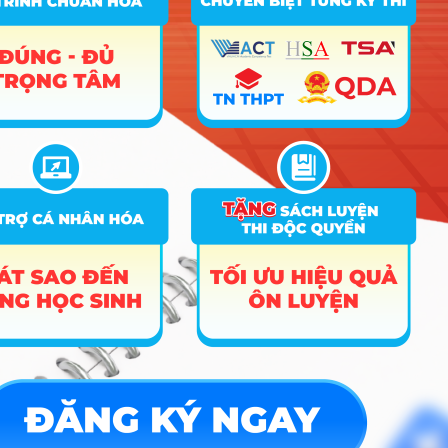
TIN MỚI NHẤT
Tuyển sinh trung cấp công an năm 2026
Học viện Công an Nhân dân điểm chuẩn 2026: Cập nhật mới nhất
Điểm sàn các trường công an năm 2026
CÔNG CỤ TRA CỨU
➜
Trắc nghiệm MBTI
➜
Đề án tuyển sinh
➜
Tra cứu tổ hợp môn
➜
Quy đổi điểm thi
➜
Điểm chuẩn Đại học
➜
Xếp hạng điểm thi