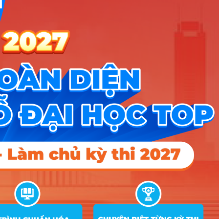
Nhóm Kỹ thuật, Công nghiệp & Xây
4 ngành |
Xem chi tiết
dựng
Nhóm KHXH&NV - Luật
3 ngành |
Xem chi tiết
Nhóm Khoa học & Công nghệ
2 ngành |
Xem chi tiết
thông tin
Nhóm Y dược & Chăm sóc Sức
2 ngành |
Xem chi tiết
khỏe
Nhóm Công an - Quân đội
1 ngành |
Xem chi tiết
Nhóm Ngôn ngữ & Văn hóa
1 ngành |
Xem chi tiết
Nhóm Truyền thông - Marketing
1 ngành |
Xem chi tiết