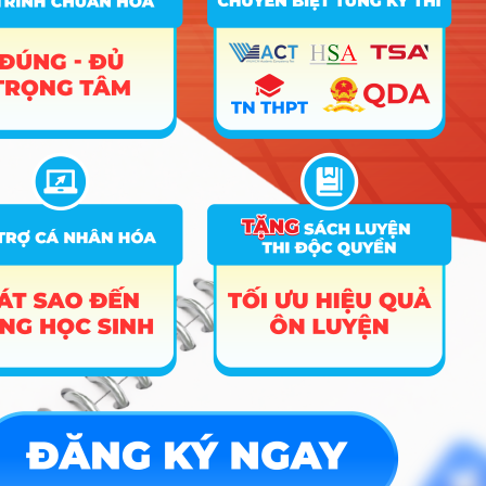
TIN MỚI NHẤT
Tuyển sinh trung cấp công an năm 2026
Học viện Công an Nhân dân điểm chuẩn 2026: Cập nhật mới nhất
Điểm sàn các trường công an năm 2026
CÔNG CỤ TRA CỨU
➜
Trắc nghiệm MBTI
➜
Đề án tuyển sinh
➜
Tra cứu tổ hợp môn
➜
Quy đổi điểm thi
➜
Điểm chuẩn Đại học
➜
Xếp hạng điểm thi