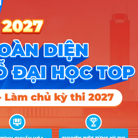
TIN MỚI NHẤT
Tuyển sinh trung cấp công an năm 2026
Học viện Công an Nhân dân điểm chuẩn 2026: Cập nhật mới nhất
Điểm sàn các trường công an năm 2026
CÔNG CỤ TRA CỨU
➜
Trắc nghiệm MBTI
➜
Đề án tuyển sinh
➜
Tra cứu tổ hợp môn
➜
Quy đổi điểm thi
➜
Điểm chuẩn Đại học
➜
Xếp hạng điểm thi