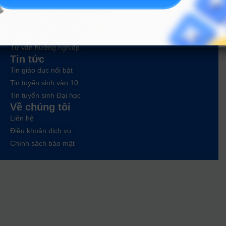
Công cụ
Trắc nghiệm MBTI
Tra cứu đề án tuyển sinh
Tư vấn hướng nghiệp
Tin tức
Tin giáo dục nổi bật
Tin tuyển sinh vào 10
Tin tuyển sinh Đại học
Về chúng tôi
Liên hệ
Điều khoản dịch vụ
Chính sách bảo mật