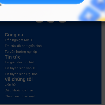
ĐĂNG KÝ NGAY
Công cụ
Trắc nghiệm MBTI
Tra cứu đề án tuyển sinh
Tư vấn hướng nghiệp
Tin tức
Tin giáo dục nổi bật
Tin tuyển sinh vào 10
Tin tuyển sinh Đại học
Về chúng tôi
Liên hệ
Điều khoản dịch vụ
Chính sách bảo mật