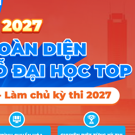
dựng
Nhóm Truyền thông - Marketing
1 ngành |
Xem chi tiết
TIN MỚI NHẤT
Tuyển sinh trung cấp công an năm 2026
Học viện Công an Nhân dân điểm chuẩn 2026: Cập nhật mới nhất
Điểm sàn các trường công an năm 2026
CÔNG CỤ TRA CỨU
➜
Trắc nghiệm MBTI
➜
Đề án tuyển sinh
➜
Tra cứu tổ hợp môn
➜
Quy đổi điểm thi