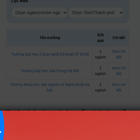
Lọc theo
Kết
Tên trường
Chi tiết
quả
1
Xem chi
Trường Đại Học Công nghệ Kỹ thuật TP HCM
ngành
tiết
1
Xem chi
Trường Đại Học Xây Dựng Hà Nội
ngành
tiết
Trường Khoa học liên ngành và Nghệ thuật Hà
1
Xem chi
Nội
ngành
tiết
Danh sách các ngành tuyển sinh theo tổ
hợp V10
Nhóm Kỹ thuật, Công nghiệp & Xây
2 ngành |
Xem chi tiết