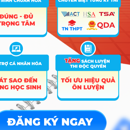
➜
Điểm chuẩn Đại học
➜
Xếp hạng điểm thi
Hướng nghiệp
HOCMAI