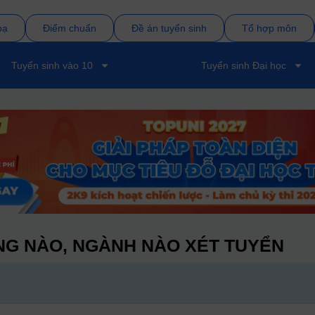
bạ
Điểm chuẩn
Đề án tuyển sinh
Tổ hợp môn
Tuyển sinh vào 10
Tuyển sinh Đại học
G NÀO, NGÀNH NÀO XÉT TUYỂN