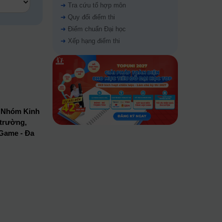
➜
Tra cứu tổ hợp môn
➜
Quy đổi điểm thi
➜
Điểm chuẩn Đại học
➜
Xếp hạng điểm thi
, Nhóm Kinh
 trường,
 Game - Đa