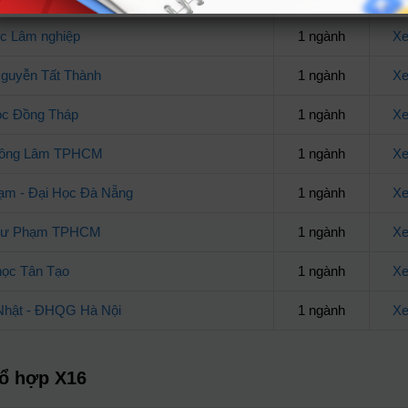
c Lâm nghiệp
1 ngành
Xe
guyễn Tất Thành
1 ngành
Xe
ọc Đồng Tháp
1 ngành
Xe
Nông Lâm TPHCM
1 ngành
Xe
ạm - Đại Học Đà Nẵng
1 ngành
Xe
 Sư Phạm TPHCM
1 ngành
Xe
học Tân Tạo
1 ngành
Xe
 Nhật - ĐHQG Hà Nội
1 ngành
Xe
tổ hợp X16