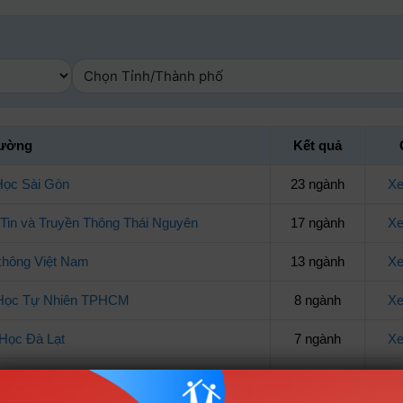
rường
Kết quả
Học Sài Gòn
23 ngành
Xe
Tin và Truyền Thông Thái Nguyên
17 ngành
Xe
không Việt Nam
13 ngành
Xe
 Học Tự Nhiên TPHCM
8 ngành
Xe
Học Đà Lạt
7 ngành
Xe
Học Tự Nhiên Hà Nội
7 ngành
Xe