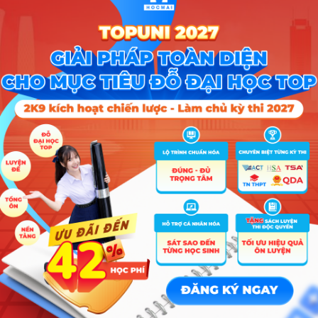
ọc Trà Vinh
6 ngành
Xe
Học Tây Bắc
6 ngành
Xe
ng Lâm Bắc Giang
6 ngành
Xe
 Yersin Đà Lạt
4 ngành
Xe
ọc Cửu Long
4 ngành
Xe
ọc Bạc Liêu
4 ngành
Xe
ông Nghiệp TPHCM
2 ngành
Xe
c Tây Nguyên
2 ngành
Xe
c Thủ Dầu Một
2 ngành
Xe
m Thái Nguyên
2 ngành
Xe
ật Công Nghệ Cần Thơ
1 ngành
Xe