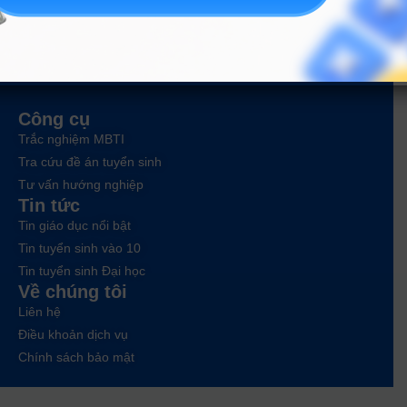
ĐĂNG KÝ NGAY
Công cụ
Trắc nghiệm MBTI
Tra cứu đề án tuyển sinh
Tư vấn hướng nghiệp
Tin tức
Tin giáo dục nổi bật
Tin tuyển sinh vào 10
Tin tuyển sinh Đại học
Về chúng tôi
Liên hệ
Điều khoản dịch vụ
Chính sách bảo mật