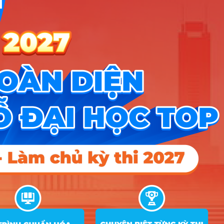
Nhóm Sư phạm & Giáo dục
1 ngành |
Xem chi tiết
TIN MỚI NHẤT
Tuyển sinh trung cấp công an năm 2026
Học viện Công an Nhân dân điểm chuẩn 2026: Cập nhật mới nhất
Điểm sàn các trường công an năm 2026
CÔNG CỤ TRA CỨU
➜
Trắc nghiệm MBTI
➜
Đề án tuyển sinh
➜
Tra cứu tổ hợp môn
➜
Quy đổi điểm thi
➜
Điểm chuẩn Đại học