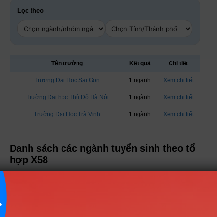
Lọc theo
Tên trường
Kết quả
Chi tiết
Trường Đại Học Sài Gòn
1 ngành
Xem chi tiết
Trường Đại học Thủ Đô Hà Nội
1 ngành
Xem chi tiết
Trường Đại Học Trà Vinh
1 ngành
Xem chi tiết
Danh sách các ngành tuyển sinh theo tổ
hợp X58
Nhóm KHXH&NV - Luật
1 ngành |
Xem chi tiết
Nhóm Nghệ thuật & Năng khiếu
1 ngành |
Xem chi tiết