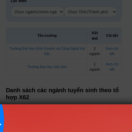
Lọc theo
Kết
Tên trường
Chi tiết
quả
Trường Đại Học Kinh Doanh và Công Nghệ Hà
2
Xem chi
Nội
ngành
tiết
1
Xem chi
Trường Đại Học Sài Gòn
ngành
tiết
Danh sách các ngành tuyển sinh theo tổ
hợp X62
Nhóm KHXH&NV - Luật
2 ngành |
Xem chi tiết
Nhóm Nông lâm, Thủy sản, Môi
1 ngành |
Xem chi tiết