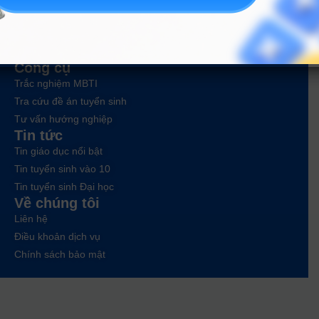
Công cụ
Trắc nghiệm MBTI
Tra cứu đề án tuyển sinh
Tư vấn hướng nghiệp
Tin tức
Tin giáo dục nổi bật
Tin tuyển sinh vào 10
Tin tuyển sinh Đại học
Về chúng tôi
Liên hệ
Điều khoản dịch vụ
Chính sách bảo mật