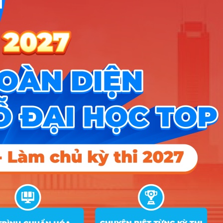
trường
TIN MỚI NHẤT
Tuyển sinh trung cấp công an năm 2026
Học viện Công an Nhân dân điểm chuẩn 2026: Cập nhật mới nhất
Điểm sàn các trường công an năm 2026
CÔNG CỤ TRA CỨU
➜
Trắc nghiệm MBTI
➜
Đề án tuyển sinh
➜
Tra cứu tổ hợp môn
➜
Quy đổi điểm thi
➜
Điểm chuẩn Đại học
➜
Xếp hạng điểm thi