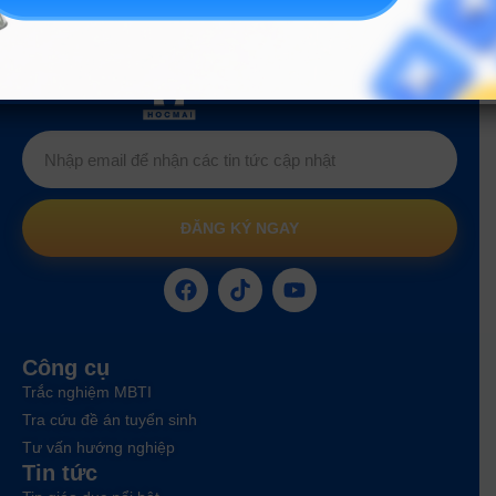
Hướng nghiệp
HOCMAI
ĐĂNG KÝ NGAY
Công cụ
Trắc nghiệm MBTI
Tra cứu đề án tuyển sinh
Tư vấn hướng nghiệp
Tin tức