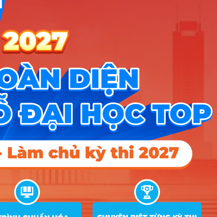
Nhóm Ngôn ngữ & Văn hóa
5 ngành |
Xem chi tiết
Nhóm KHXH&NV - Luật
4 ngành |
Xem chi tiết
Nhóm Truyền thông - Marketing
2 ngành |
Xem chi tiết
Nhóm Công an - Quân đội
1 ngành |
Xem chi tiết
Nhóm Y dược & Chăm sóc Sức
1 ngành |
Xem chi tiết
khỏe
TIN MỚI NHẤT
Tuyển sinh trung cấp công an năm 2026
Học viện Công an Nhân dân điểm chuẩn 2026: Cập nhật mới nhất
Điểm sàn các trường công an năm 2026