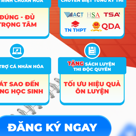
CÔNG CỤ TRA CỨU
➜
Trắc nghiệm MBTI
➜
Đề án tuyển sinh
➜
Tra cứu tổ hợp môn
➜
Quy đổi điểm thi
➜
Điểm chuẩn Đại học
➜
Xếp hạng điểm thi