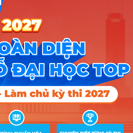
➜
Đề án tuyển sinh
➜
Tra cứu tổ hợp môn
➜
Quy đổi điểm thi
➜
Điểm chuẩn Đại học
➜
Xếp hạng điểm thi
Hướng nghiệp
HOCMAI