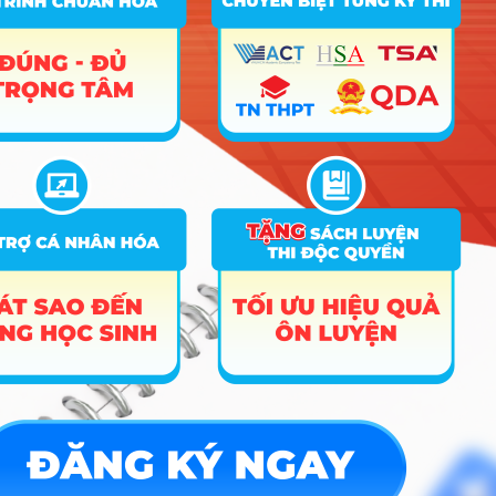
ĐĂNG KÝ NGAY
Công cụ
Trắc nghiệm MBTI
Tra cứu đề án tuyển sinh
Tư vấn hướng nghiệp
Tin tức
Tin giáo dục nổi bật
Tin tuyển sinh vào 10
Tin tuyển sinh Đại học
Về chúng tôi
Liên hệ