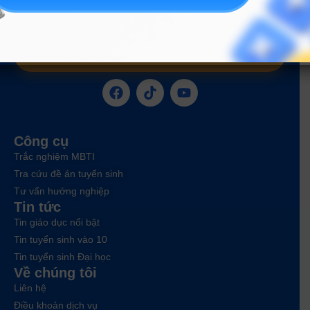
ĐĂNG KÝ NGAY
Công cụ
Trắc nghiệm MBTI
Tra cứu đề án tuyển sinh
Tư vấn hướng nghiệp
Tin tức
Tin giáo dục nổi bật
Tin tuyển sinh vào 10
Tin tuyển sinh Đại học
Về chúng tôi
Liên hệ
Điều khoản dịch vụ