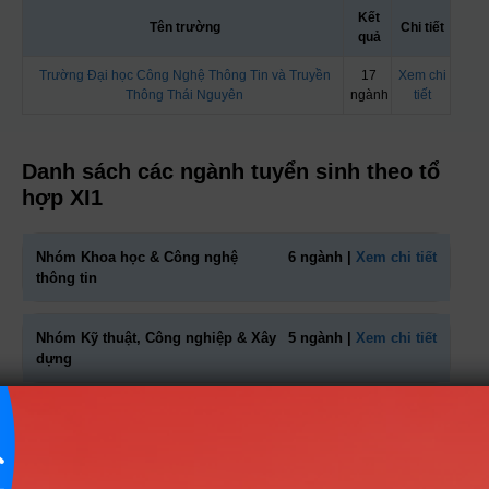
Kết
Tên trường
Chi tiết
quả
Trường Đại học Công Nghệ Thông Tin và Truyền
17
Xem chi
Thông Thái Nguyên
ngành
tiết
Danh sách các ngành tuyển sinh theo tổ
hợp XI1
Nhóm Khoa học & Công nghệ
6 ngành |
Xem chi tiết
thông tin
Nhóm Kỹ thuật, Công nghiệp & Xây
5 ngành |
Xem chi tiết
dựng
Nhóm Kinh tế - Tài chính
3 ngành |
Xem chi tiết
Nhóm KHXH&NV - Luật
1 ngành |
Xem chi tiết