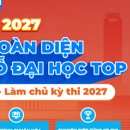
Nhóm Truyền thông - Marketing
1 ngành |
Xem chi tiết
Thiết kế đồ họa - Game - Đa
1 ngành |
Xem chi tiết
phương tiện
TIN MỚI NHẤT
Tuyển sinh trung cấp công an năm 2026
Học viện Công an Nhân dân điểm chuẩn 2026: Cập nhật mới nhất
Điểm sàn các trường công an năm 2026
CÔNG CỤ TRA CỨU
➜
Trắc nghiệm MBTI
➜
Đề án tuyển sinh