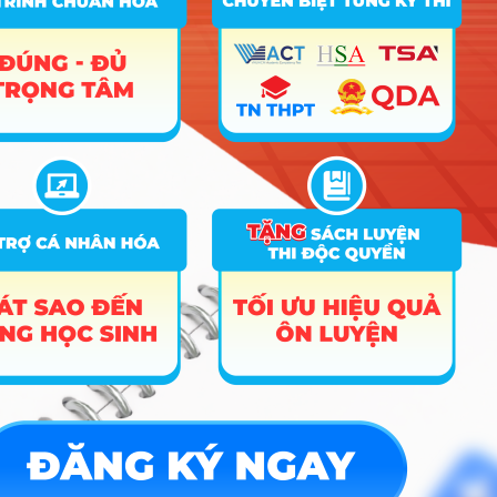
➜
Tra cứu tổ hợp môn
➜
Quy đổi điểm thi
➜
Điểm chuẩn Đại học
➜
Xếp hạng điểm thi
Hướng nghiệp
HOCMAI