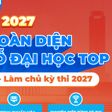
Học viện Công an Nhân dân điểm chuẩn 2026: Cập nhật mới nhất
Điểm sàn các trường công an năm 2026
CÔNG CỤ TRA CỨU
➜
Trắc nghiệm MBTI
➜
Đề án tuyển sinh
➜
Tra cứu tổ hợp môn
➜
Quy đổi điểm thi
➜
Điểm chuẩn Đại học
➜
Xếp hạng điểm thi