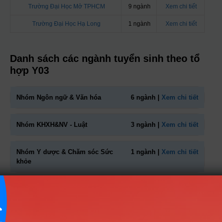
Trường Đại Học Mở TPHCM
9 ngành
Xem chi tiết
Trường Đại Học Hạ Long
1 ngành
Xem chi tiết
Danh sách các ngành tuyển sinh theo tổ
hợp Y03
Nhóm Ngôn ngữ & Văn hóa
6 ngành |
Xem chi tiết
Nhóm KHXH&NV - Luật
3 ngành |
Xem chi tiết
Nhóm Y dược & Chăm sóc Sức
1 ngành |
Xem chi tiết
khỏe
TIN MỚI NHẤT
Tuyển sinh trung cấp công an năm 2026