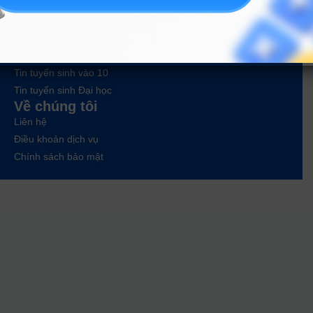
Tra cứu đề án tuyển sinh
Tư vấn hướng nghiệp
Tin tức
Tin giáo dục nổi bật
Tin tuyển sinh vào 10
Tin tuyển sinh Đại học
Về chúng tôi
Liên hệ
Điều khoản dịch vụ
Chính sách bảo mật