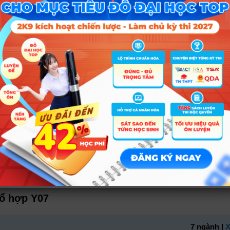
Kết quả
Chi ti
Cần Thơ
13 ngành
Xem chi 
 Lạt
7 ngành
Xem chi 
i Gòn
1 ngành
Xem chi 
 Vinh
1 ngành
Xem chi 
tổ hợp Y07
7 ngành |
X