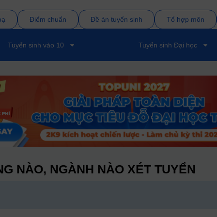
bạ
Điểm chuẩn
Đề án tuyển sinh
Tổ hợp môn
Tuyển sinh vào 10
Tuyển sinh Đại học
G NÀO, NGÀNH NÀO XÉT TUYỂN