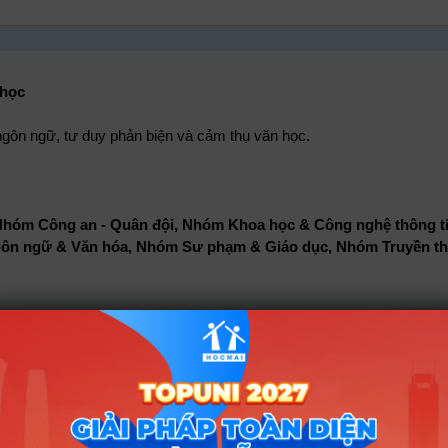
 học
gôn ngữ, tư duy phản biện và cảm thụ văn học.
hóm Công an - Quân đội, Nhóm Khoa học & Công nghệ thông ti
Ngôn ngữ & Văn hóa, Nhóm Sư phạm & Giáo dục, Nhóm Truyền th
 tổ hợp Y07