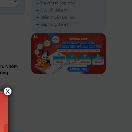
➜
Tra cứu tổ hợp môn
➜
Quy đổi điểm thi
➜
Điểm chuẩn Đại học
➜
Xếp hạng điểm thi
n, Nhóm
ông -
X