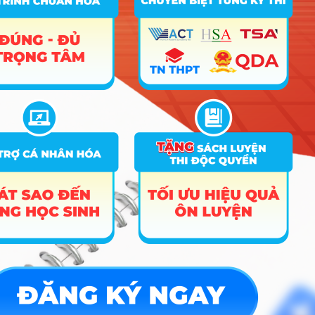
CÔNG CỤ TRA CỨU
➜
Trắc nghiệm MBTI
➜
Đề án tuyển sinh
➜
Tra cứu tổ hợp môn
➜
Quy đổi điểm thi
➜
Điểm chuẩn Đại học
➜
Xếp hạng điểm thi