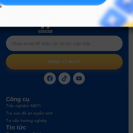
Hướng nghiệp
HOCMAI
ĐĂNG KÝ NGAY
Công cụ
Trắc nghiệm MBTI
Tra cứu đề án tuyển sinh
Tư vấn hướng nghiệp
Tin tức