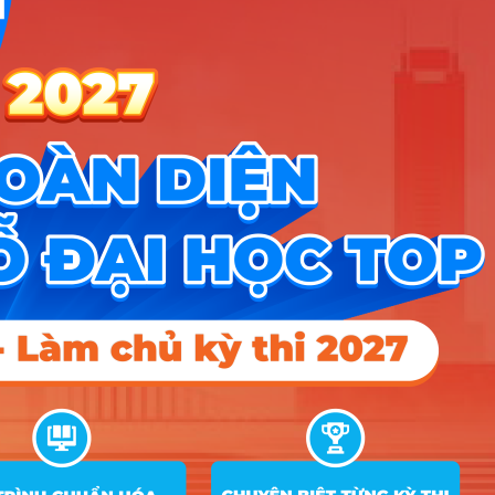
Nhóm KHXH&NV - Luật
2 ngành |
Xem chi tiết
Nhóm Công an - Quân đội
1 ngành |
Xem chi tiết
Nhóm Kỹ thuật, Công nghiệp & Xây
1 ngành |
Xem chi tiết
dựng
Nhóm Ngôn ngữ & Văn hóa
1 ngành |
Xem chi tiết
Nhóm Truyền thông - Marketing
1 ngành |
Xem chi tiết
TIN MỚI NHẤT
Tuyển sinh trung cấp công an năm 2026
Học viện Công an Nhân dân điểm chuẩn 2026: Cập nhật mới nhất
Điểm sàn các trường công an năm 2026