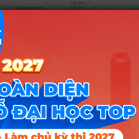
A00; A01;
33
Công nghệ thông tin
D01; D07;
21
X06; X26
Kỹ thuật phần mềm (Một số học
A00; A01;
34
phần chuyên ngành học bằng tiếng
D01; D07;
19
Anh)
X06; X26
A00; A01;
An toàn thông tin (Một số học phần
35
D01; D07;
19
chuyên ngành học bằng tiếng Anh)
X06; X26
A00; A01;
36
Trí tuệ nhân tạo
D01; D07;
21
X06; X26
Điểm Chuẩn
Ghi
STT
Tên ngành
Tổ hợp
chú
2025
2024
2023
A00; A01;
A07; A08;
1
Quản trị kinh doanh
23.33
24
25
D01; D07;
X17
A00; A01;
B00; B04;
2
Kế toán
2333
24
25
D01; D07;
X13