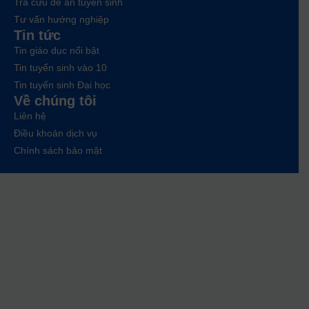
Tra cứu đề án tuyển sinh
Tư vấn hướng nghiệp
Tin tức
Tin giáo dục nổi bật
Tin tuyển sinh vào 10
Tin tuyển sinh Đại học
Về chúng tôi
Liên hệ
Điều khoản dịch vụ
Chính sách bảo mật