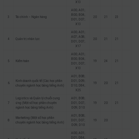
X13
A00; A01;
B00; B04;
3
Tài chính – Ngân hàng
20
21
23
D01; D07;
X13
A00; A01;
A07; A08;
4
Quản trị nhân lực
20
21
21
D01; D07;
X17
A00; A01;
B00; B04;
5
Kiểm toán
19
24
21
D01; D07;
X13
A01; B08;
Kinh doanh quốc tế (Các học phần
D01; D09;
6
19
20
21
chuyên ngành học bằng tiếng Anh)
D10; D84;
X25
Logistics và Quản lý chuỗi cung
A01; B08;
7
ứng (Một số học phần chuyên
D01; D07;
19
20
21
ngành học bằng tiếng Anh)
D09; D10
A01; B08;
Marketing (Một số học phần
8
D01; D07;
19
20
chuyên ngành học bằng tiếng Anh)
D09; D10
A00; A01;
D01; D84;