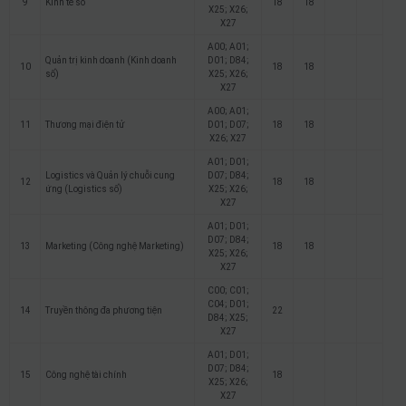
9
Kinh tế số
18
18
X25; X26;
X27
A00; A01;
Quản trị kinh doanh (Kinh doanh
D01; D84;
10
18
18
số)
X25; X26;
X27
A00; A01;
11
Thương mại điện tử
D01; D07;
18
18
X26; X27
A01; D01;
Logistics và Quản lý chuỗi cung
D07; D84;
12
18
18
ứng (Logistics số)
X25; X26;
X27
A01; D01;
D07; D84;
13
Marketing (Công nghệ Marketing)
18
18
X25; X26;
X27
C00; C01;
C04; D01;
14
Truyền thông đa phương tiện
22
D84; X25;
X27
A01; D01;
D07; D84;
15
Công nghệ tài chính
18
X25; X26;
X27