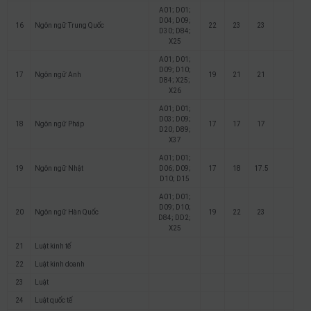
A01; D01;
D04; D09;
16
Ngôn ngữ Trung Quốc
22
23
23
D30; D84;
X25
A01; D01;
D09; D10;
17
Ngôn ngữ Anh
19
21
21
D84; X25;
X26
A01; D01;
D03; D09;
18
Ngôn ngữ Pháp
17
17
17
D20; D89;
X37
A01; D01;
19
Ngôn ngữ Nhật
D06; D09;
17
18
17.5
D10; D15
A01; D01;
D09; D10;
20
Ngôn ngữ Hàn Quốc
19
22
23
D84; DD2;
X25
21
Luật kinh tế
22
Luật kinh doanh
23
Luật
24
Luật quốc tế