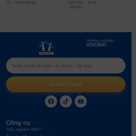
36
Trí tuệ nhân tạo
D01; D07;
24.38
X06; X26
Hướng nghiệp
HOCMAI
ĐĂNG KÝ NGAY
Công cụ
Trắc nghiệm MBTI