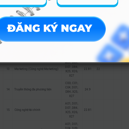
A00; A01;
Quản trị kinh doanh (Kinh doanh
D01; D84;
10
22.81
22
số)
X25; X26;
X27
A00; A01;
11
Thương mại điện tử
D01; D07;
22.81
23
X26; X27
A01; D01;
Logistics và Quản lý chuỗi cung
D07; D84;
12
22.81
22
ứng (Logistics số)
X25; X26;
X27
A01; D01;
D07; D84;
13
Marketing (Công nghệ Marketing)
22.81
22
X25; X26;
X27
C00; C01;
C04; D01;
14
Truyền thông đa phương tiện
24.9
D84; X25;
X27
A01; D01;
D07; D84;
15
Công nghệ tài chính
22.81
X25; X26;
X27
A01; D01;
D04; D09;