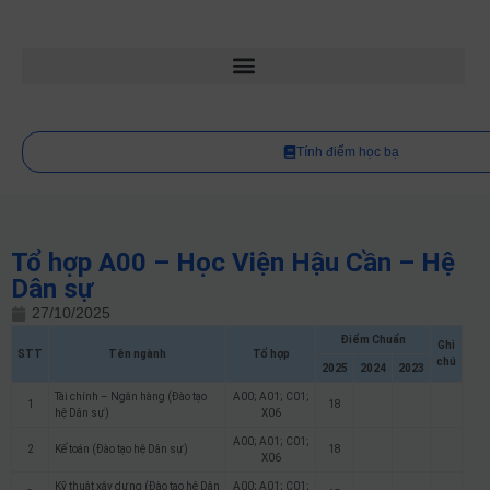
Tính điểm học bạ
Tổ hợp A00 – Học Viện Hậu Cần – Hệ
Dân sự
27/10/2025
Điểm Chuẩn
Ghi
STT
Tên ngành
Tổ hợp
chú
2025
2024
2023
Tài chính – Ngân hàng (Đào tạo
A00; A01; C01;
1
18
hệ Dân sự)
X06
A00; A01; C01;
2
Kế toán (Đào tạo hệ Dân sự)
18
X06
Kỹ thuật xây dựng (Đào tạo hệ Dân
A00; A01; C01;