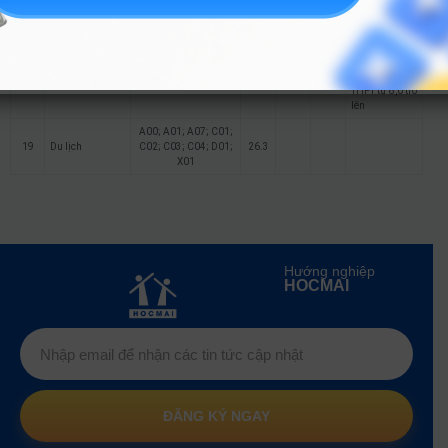
X78
Học lực lớp 12
từ giỏi trở lên
A00; A01; B00; C01;
Sư phạm Công
hoặc điềm xét
18
C02; C03; D01; X03;
27.1
25
nghệ
tốt nghiệp
X04; X07; X08
THPT từ 8,0 trở
lên
A00; A01; A07; C01;
19
Du lịch
C02; C03; C04; D01;
26.3
X01
Hướng nghiệp
HOCMAI
ĐĂNG KÝ NGAY