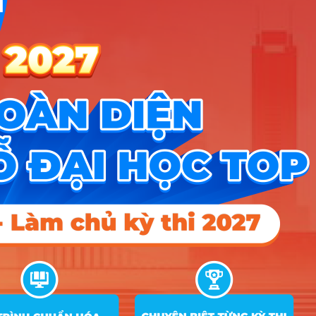
X07; X08
A00; A01; B00; C03;
Chăn nuôi thú y
2
C04; D01; D07; X01;
20
22
– Thủy sản
X03; X04
A00; A01; B00; C03;
Nông nghiệp và
3
C04; D01; D07; X01;
20
22
Cảnh quan
X07; X08
Công nghệ kỹ
A00; A01; C01; C02;
4
thuật ô tô và Cơ
C03; C04; D01; X01;
24
24
điện tử
X07; X08
A00; A01; C01; C02;
5
Kỹ thuật cơ khí
C03; C04; D01; X01;
24.5
24
X07; X08
Kỹ thuật điện,
A00; A01; C01; C02;
6
Điện tử và Tự
C03; C04; D01; X01;
25
25
động hóa
X07; X08
Logistics và
A00; A01; A07; C01;
7
Quản lý chuỗi
C02; C03; C04; D01;
24
24
cung ứng
X01
Kế toán, Quản trị
A00; A01; A07; C01;
8
kinh doanh và
C02; C03; C04; D01;
20
22
Thương mại
X01
Công nghệ sinh
A00; A01; B00; B02;
9
học và Công
B08; C03; D01; X07;
23.5
22