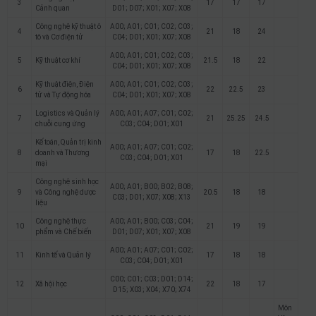
3
17
17
17
Cảnh quan
D01; D07; X01; X07; X08
Công nghệ kỹ thuật ô
A00; A01; C01; C02; C03;
4
21
18
24
tô và Cơ điện tử
C04; D01; X01; X07; X08
A00; A01; C01; C02; C03;
5
Kỹ thuật cơ khí
21.5
18
22
C04; D01; X01; X07; X08
Kỹ thuật điện, Điện
A00; A01; C01; C02; C03;
6
22
22.5
23
tử và Tự động hóa
C04; D01; X01; X07; X08
Logistics và Quản lý
A00; A01; A07; C01; C02;
7
21
25.25
24.5
chuỗi cung ứng
C03; C04; D01; X01
Kế toán, Quản trị kinh
A00; A01; A07; C01; C02;
8
doanh và Thương
17
18
22.5
C03; C04; D01; X01
mại
Công nghệ sinh học
A00; A01; B00; B02; B08;
9
và Công nghệ dược
20.5
18
18
C03; D01; X07; X08; X13
liệu
Công nghệ thực
A00; A01; B00; C03; C04;
10
21
19
19
phẩm và Chế biến
D01; D07; X01; X07; X08
A00; A01; A07; C01; C02;
11
Kinh tế và Quản lý
17
18
18
C03; C04; D01; X01
C00; C01; C03; D01; D14;
12
Xã hội học
22
18
17
D15; X03; X04; X70; X74
Môn