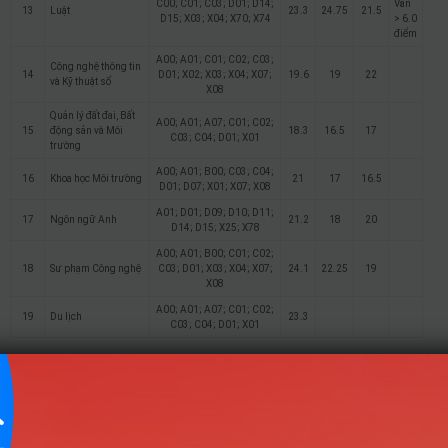
C00; C01; C03; D01; D14;
Văn
13
Luật
23.3
24.75
21.5
D15; X03; X04; X70; X74
> 6.0
điểm
A00; A01; C01; C02; C03;
Công nghệ thông tin
14
D01; X02; X03; X04; X07;
19.6
19
22
và Kỹ thuật số
X08
Quản lý đất đai, Bất
A00; A01; A07; C01; C02;
15
động sản và Môi
18.3
16.5
17
C03; C04; D01; X01
trường
A00; A01; B00; C03; C04;
16
Khoa học Môi trường
21
17
16.5
D01; D07; X01; X07; X08
A01; D01; D09; D10; D11;
17
Ngôn ngữ Anh
21.2
18
20
D14; D15; X25; X78
A00; A01; B00; C01; C02;
18
Sư phạm Công nghệ
C03; D01; X03; X04; X07;
24.1
22.25
19
X08
A00; A01; A07; C01; C02;
19
Du lịch
23.3
C03; C04; D01; X01
Điểm Chuẩn
STT
Tên ngành
Tổ hợp
Ghi chú
2025
2024
2023
A00; A01; B00; C03;
1
Thú y
C04; D01; D07; X01;
23.5
24