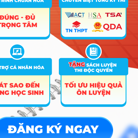
nghệ dược liệu
X08; X13
Công nghệ thực
A00; A01; B00; C03;
10
phẩm và Chế
C04; D01; D07; X01;
24
23
biến
X07; X08
A00; A01; A07; C01;
Kinh tế và Quản
11
C02; C03; C04; D01;
20
23
lý
X01
C00; C01; C03; D01;
12
Xã hội học
D14; D15; X03; X04;
25
22
X70; X74
C00; C01; C03; D01;
Môn Văn > 6.0
13
Luật
D14; D15; X03; X04;
26.3
điểm
X70; X74
Công nghệ
A00; A01; C01; C02;
14
thông tin và Kỹ
C03; D01; X02; X03;
22.6
23
thuật số
X04; X07; X08
Quản lý đất đai,
A00; A01; A07; C01;
15
Bất động sản và
C02; C03; C04; D01;
21.3
22
Môi trường
X01
A00; A01; B00; C03;
Khoa học Môi
16
C04; D01; D07; X01;
24
22
trường
X07; X08
A01; D01; D09; D10;
17
Ngôn ngữ Anh
D11; D14; D15; X25;
24.2
22