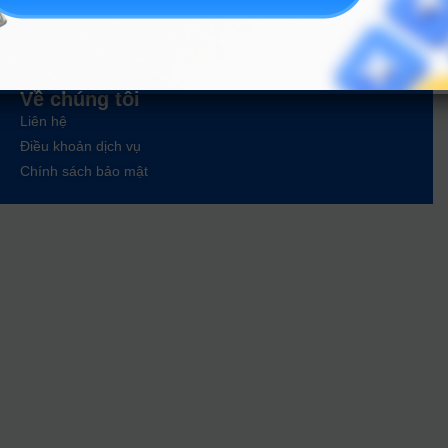
Tin tức
Tin giáo dục nổi bật
Tin tuyển sinh vào 10
Tin tuyển sinh Đại học
Về chúng tôi
Liên hệ
Điều khoản dịch vụ
Chính sách bảo mật