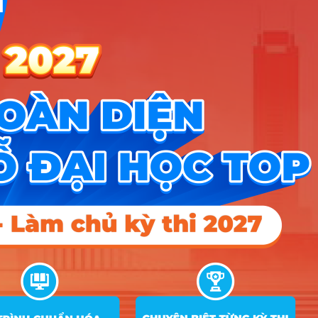
10
Luật
11
Công nghệ thông tin
12
Thiết kế đồ họa số
13
Trí Tuệ nhân tạo ứng dụng
14
Công nghệ Chế tạo máy
15
Cơ điện tử
16
Công nghệ kỹ thuật ô tô
Công nghệ Kỹ thuật Nhiệt (Nhiệt – Điện
17
lạnh)
18
Điện lạnh và điều hoà không khí
19
Công nghệ Kỹ thuật Điện – Điện tử
20
Công nghệ Bán dẫn
Công nghệ Kỹ thuật Điều khiển – Tự động
21
hóa
22
Công nghệ Thực phẩm
23
Kỹ thuật Xây dựng
24
Quản trị dịch vụ du lịch và lữ hành
25
Quản trị khách sạn