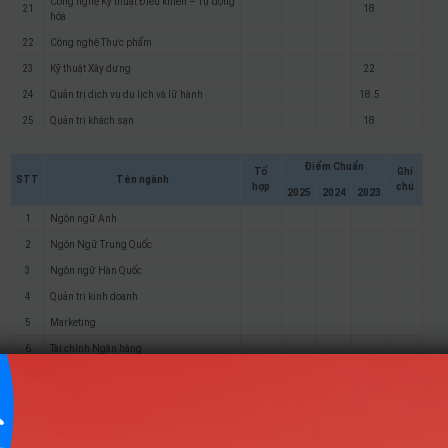
Công nghệ Kỹ thuật Điều khiển – Tự động
21
18
hóa
22
Công nghệ Thực phẩm
23
Kỹ thuật Xây dựng
22
24
Quản trị dịch vụ du lịch và lữ hành
18.5
25
Quản trị khách sạn
18
Điểm Chuẩn
Tổ
Ghi
STT
Tên ngành
hợp
chú
2025
2024
2023
1
Ngôn ngữ Anh
2
Ngôn Ngữ Trung Quốc
3
Ngôn ngữ Hàn Quốc
4
Quản trị kinh doanh
5
Marketing
6
Tài chính Ngân hàng
7
Kế Toán
8
Kế toán định hướng ACCA
9
Quản trị nhân lực