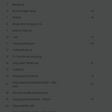
5
Marketing
6
Tài chính Ngân hàng
18
7
Kế Toán
18
8
Kế toán định hướng ACCA
9
Quản trị nhân lực
10
Luật
19
11
Công nghệ thông tin
20
12
Thiết kế đồ họa số
13
Trí Tuệ nhân tạo ứng dụng
14
Công nghệ Chế tạo máy
23
15
Cơ điện tử
16
Công nghệ kỹ thuật ô tô
19
Công nghệ Kỹ thuật Nhiệt (Nhiệt – Điện
17
21
lạnh)
18
Điện lạnh và điều hoà không khí
19
Công nghệ Kỹ thuật Điện – Điện tử
18
20
Công nghệ Bán dẫn