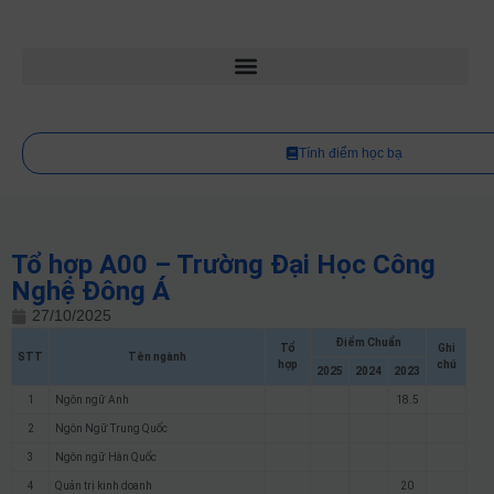
Tính điểm học bạ
Tổ hợp A00 – Trường Đại Học Công
Nghệ Đông Á
27/10/2025
Điểm Chuẩn
Tổ
Ghi
STT
Tên ngành
hợp
chú
2025
2024
2023
1
Ngôn ngữ Anh
18.5
2
Ngôn Ngữ Trung Quốc
3
Ngôn ngữ Hàn Quốc
4
Quản trị kinh doanh
20