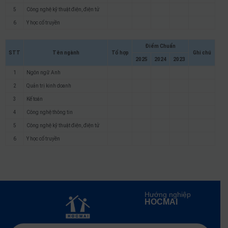
5
Công nghệ kỹ thuật điện, điện tử
6
Y học cổ truyền
Điểm Chuẩn
STT
Tên ngành
Tổ hợp
Ghi chú
2025
2024
2023
1
Ngôn ngữ Anh
2
Quản trị kinh doanh
3
Kế toán
4
Công nghệ thông tin
5
Công nghệ kỹ thuật điện, điện tử
6
Y học cổ truyền
Hướng nghiệp
HOCMAI