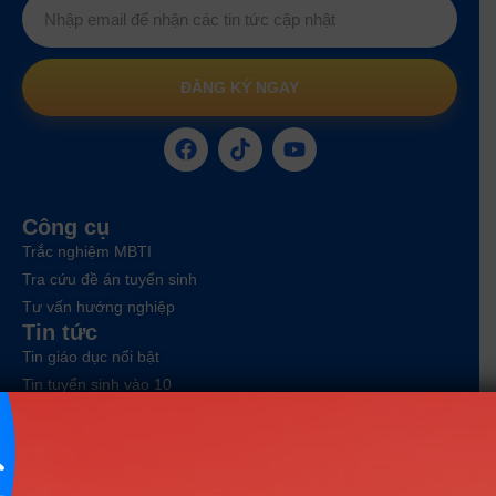
ĐĂNG KÝ NGAY
Công cụ
Trắc nghiệm MBTI
Tra cứu đề án tuyển sinh
Tư vấn hướng nghiệp
Tin tức
Tin giáo dục nổi bật
Tin tuyển sinh vào 10
Tin tuyển sinh Đại học
Về chúng tôi
Liên hệ
Điều khoản dịch vụ