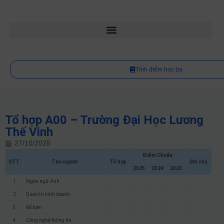
Tính điểm học bạ
Tổ hợp A00 – Trường Đại Học Lương
Thế Vinh
27/10/2025
Điểm Chuẩn
STT
Tên ngành
Tổ hợp
Ghi chú
2025
2024
2023
1
Ngôn ngữ Anh
2
Quản trị kinh doanh
3
Kế toán
4
Công nghệ thông tin