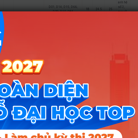
anh hệ
D01; D14; D15; D66;
số 2,
18
24.5
25
D09; D10; D84
quy về
thang
30
Tiếng
anh hệ
D01; D14; D15; D66;
số 2,
18
24.5
25.25
D09; D10; D84
quy về
thang
30
Quan hệ công
8
chúng
Tiếng
anh hệ
D01; D14; D15; D66;
số 2,
18
24.75
25
D09; D10; D84
quy về
thang
30
Tiếng
anh hệ
D01; D14; D15; D66;
số 2,
18
24.75
25.25
D09; D10; D84
quy về
thang
30
Tiếng
anh hệ
D01; A01; D07; D90;
số 2,
18
24.5
25
D84; D08; D10; D14
quy về