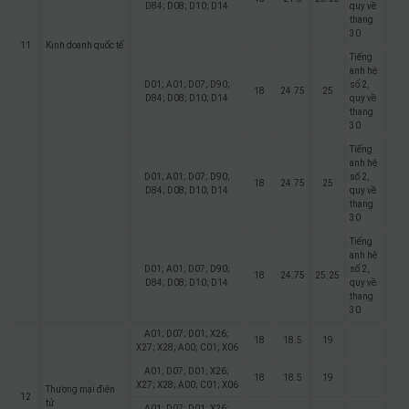
D84; D08; D10; D14
quy về
thang
30
11
Kinh doanh quốc tế
Tiếng
anh hệ
D01; A01; D07; D90;
số 2,
18
24.75
25
D84; D08; D10; D14
quy về
thang
30
Tiếng
anh hệ
D01; A01; D07; D90;
số 2,
18
24.75
25
D84; D08; D10; D14
quy về
thang
30
Tiếng
anh hệ
D01; A01; D07; D90;
số 2,
18
24.75
25.25
D84; D08; D10; D14
quy về
thang
30
A01; D07; D01; X26;
18
18.5
19
X27; X28; A00; C01; X06
A01; D07; D01; X26;
18
18.5
19
X27; X28; A00; C01; X06
Thương mại điện
12
tử
A01; D07; D01; X26;