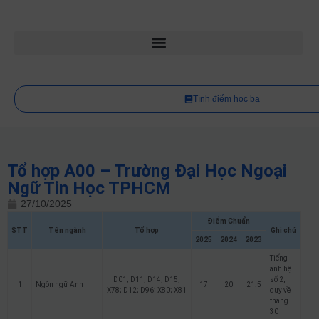
Tính điểm học bạ
Tổ hợp A00 – Trường Đại Học Ngoại
Ngữ Tin Học TPHCM
27/10/2025
Điểm Chuẩn
STT
Tên ngành
Tổ hợp
Ghi chú
2025
2024
2023
Tiếng
anh hệ
D01; D11; D14; D15;
số 2,
1
Ngôn ngữ Anh
17
20
21.5
X78; D12; D96; X80; X81
quy về
thang
30