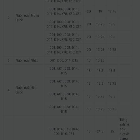
D14; D14; X78; X80; X81
D01; D04; D03; D11;
20
19
19.75
D14; D14; X78; X80; X81
Ngôn ngữ Trung
2
Quốc
D01; D04; D03; D11;
20
19.25
19.5
D14; D14; X78; X80; X81
D01; D04; D03; D11;
20
19.25
19.5
D14; D14; X78; X80; X81
D01; D04; D03; D11;
20
19.25
19.75
D14; D14; X78; X80; X81
3
Ngôn ngữ Nhật
D01; D06; D14; D15
18
18.25
D01; A01; D63; D14;
18
18.5
18.5
D15
D01; A01; D63; D14;
18
18.5
18.75
D15
Ngôn ngữ Hàn
4
Quốc
D01; A01; D63; D14;
18
18.75
18.5
D15
D01; A01; D63; D14;
18
18.75
18.75
D15
Tiếng
anh hệ
D01; D14; D15; D66;
số 2,
18
24.5
25
D09; D10; D84
quy về
thang