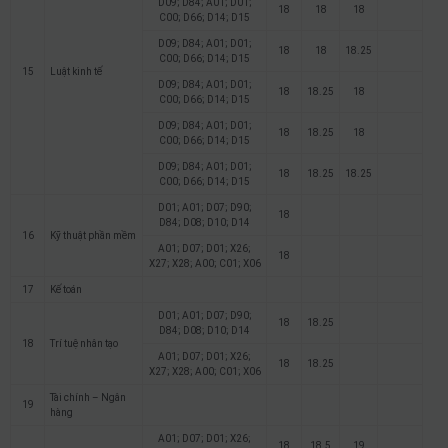
D09; D84; A01; D01;
18
18
18
C00; D66; D14; D15
D09; D84; A01; D01;
18
18
18.25
C00; D66; D14; D15
15
Luật kinh tế
D09; D84; A01; D01;
18
18.25
18
C00; D66; D14; D15
D09; D84; A01; D01;
18
18.25
18
C00; D66; D14; D15
D09; D84; A01; D01;
18
18.25
18.25
C00; D66; D14; D15
D01; A01; D07; D90;
18
D84; D08; D10; D14
16
Kỹ thuật phần mềm
A01; D07; D01; X26;
18
X27; X28; A00; C01; X06
17
Kế toán
D01; A01; D07; D90;
18
18.25
D84; D08; D10; D14
18
Trí tuệ nhân tạo
A01; D07; D01; X26;
18
18.25
X27; X28; A00; C01; X06
Tài chính – Ngân
19
hàng
A01; D07; D01; X26;
18
18.5
19