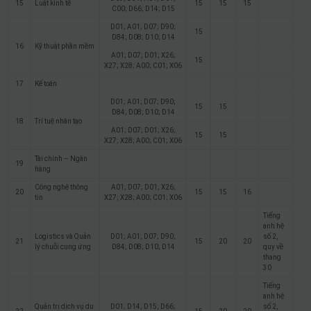
15
Luật kinh tế
15
15
15
C00; D66; D14; D15
D01; A01; D07; D90;
15
D84; D08; D10; D14
16
Kỹ thuật phần mềm
A01; D07; D01; X26;
15
X27; X28; A00; C01; X06
17
Kế toán
D01; A01; D07; D90;
15
15
D84; D08; D10; D14
18
Trí tuệ nhân tạo
A01; D07; D01; X26;
15
15
X27; X28; A00; C01; X06
Tài chính – Ngân
19
hàng
Công nghệ thông
A01; D07; D01; X26;
20
15
15
16
tin
X27; X28; A00; C01; X06
Tiếng
anh hệ
Logistics và Quản
D01; A01; D07; D90;
số 2,
21
15
20
20
lý chuỗi cung ứng
D84; D08; D10; D14
quy về
thang
30
Tiếng
anh hệ
Quản trị dịch vụ du
D01; D14; D15; D66;
số 2,