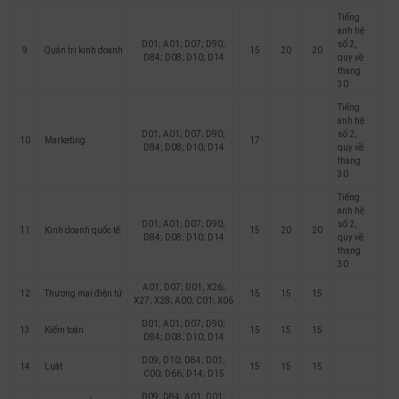
Tiếng
anh hệ
D01; A01; D07; D90;
số 2,
9
Quản trị kinh doanh
15
20
20
D84; D08; D10; D14
quy về
thang
30
Tiếng
anh hệ
D01; A01; D07; D90;
số 2,
10
Marketing
17
D84; D08; D10; D14
quy về
thang
30
Tiếng
anh hệ
D01; A01; D07; D90;
số 2,
11
Kinh doanh quốc tế
15
20
20
D84; D08; D10; D14
quy về
thang
30
A01; D07; D01; X26;
12
Thương mại điện tử
15
15
15
X27; X28; A00; C01; X06
D01; A01; D07; D90;
13
Kiểm toán
15
15
15
D84; D08; D10; D14
D09; D10; D84; D01;
14
Luật
15
15
15
C00; D66; D14; D15
D09; D84; A01; D01;