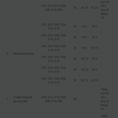
anh hệ
D01; D14; D15; D66;
số 2,
18
24.75
25.25
D09; D10; D84
quy về
thang
30
D01; A01; D63; D06;
18
18.5
18.5
D14; D15
D01; A01; D63; D06;
18
18.5
18.5
D14; D15
D01; A01; D63; D06;
18
18.5
18.75
D14; D15
6
Đông phương học
D01; A01; D63; D06;
18
18.75
18.5
D14; D15
D01; A01; D63; D06;
18
18.75
18.5
D14; D15
D01; A01; D63; D06;
18
18.75
18.75
D14; D15
Tiếng
anh hệ
Truyền thông đa
D01; D14; D15; D66;
số 2,
7
20
phương tiện
D09; D10; D84
quy về
thang
30
Tiếng