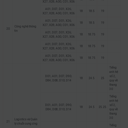
X27; X28; A00; C01; X06
A01; D07; D01; X26;
18
18.5
19
X27; X28; A00; C01; X06
A01; D07; D01; X26;
18
18.5
19
X27; X28; A00; C01; X06
Công nghệ thông
20
tin
A01; D07; D01; X26;
18
18.75
19
X27; X28; A00; C01; X06
A01; D07; D01; X26;
18
18.75
19
X27; X28; A00; C01; X06
A01; D07; D01; X26;
18
18.75
19
X27; X28; A00; C01; X06
Tiếng
anh hệ
D01; A01; D07; D90;
số 2,
18
24.5
25
D84; D08; D10; D14
quy về
thang
30
Tiếng
anh hệ
D01; A01; D07; D90;
số 2,
18
24.5
25.25
D84; D08; D10; D14
quy về
thang
30
Logistics và Quản
21
lý chuỗi cung ứng
Tiếng