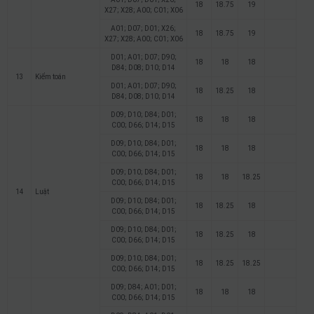
18
18.75
19
X27; X28; A00; C01; X06
A01; D07; D01; X26;
18
18.75
19
X27; X28; A00; C01; X06
D01; A01; D07; D90;
18
18
18
D84; D08; D10; D14
13
Kiểm toán
D01; A01; D07; D90;
18
18.25
18
D84; D08; D10; D14
D09; D10; D84; D01;
18
18
18
C00; D66; D14; D15
D09; D10; D84; D01;
18
18
18
C00; D66; D14; D15
D09; D10; D84; D01;
18
18
18.25
C00; D66; D14; D15
14
Luật
D09; D10; D84; D01;
18
18.25
18
C00; D66; D14; D15
D09; D10; D84; D01;
18
18.25
18
C00; D66; D14; D15
D09; D10; D84; D01;
18
18.25
18.25
C00; D66; D14; D15
D09; D84; A01; D01;
18
18
18
C00; D66; D14; D15