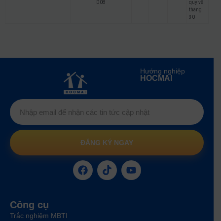
D08
quy về
thang
30
Hướng nghiệp
HOCMAI
ĐĂNG KÝ NGAY
Công cụ
Trắc nghiệm MBTI