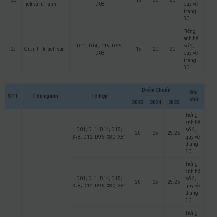
22
15
20
20
lịch và lữ hành
D08
quy về
thang
30
Tiếng
anh hệ
D01; D14; D15; D66;
số 2,
23
Quản trị khách sạn
15
20
20
D08
quy về
thang
30
Điểm Chuẩn
Ghi
STT
Tên ngành
Tổ hợp
chú
2025
2024
2023
Tiếng
anh hệ
D01; D11; D14; D15;
số 2,
20
25
25.25
X78; D12; D96; X80; X81
quy về
thang
30
Tiếng
anh hệ
D01; D11; D14; D15;
số 2,
20
25
25.25
X78; D12; D96; X80; X81
quy về
thang
30
Tiếng