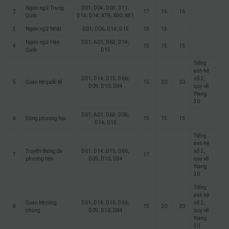
Ngôn ngữ Trung
D01; D04; D03; D11;
2
17
16
16
Quốc
D14; D14; X78; X80; X81
3
Ngôn ngữ Nhật
D01; D06; D14; D15
15
15
Ngôn ngữ Hàn
D01; A01; D63; D14;
4
15
15
15
Quốc
D15
Tiếng
anh hệ
D01; D14; D15; D66;
số 2,
5
Quan hệ quốc tế
15
20
20
D09; D10; D84
quy về
thang
30
D01; A01; D63; D06;
6
Đông phương học
15
15
15
D14; D15
Tiếng
anh hệ
Truyền thông đa
D01; D14; D15; D66;
số 2,
7
17
phương tiện
D09; D10; D84
quy về
thang
30
Tiếng
anh hệ
Quan hệ công
D01; D14; D15; D66;
số 2,
8
15
20
20
chúng
D09; D10; D84
quy về
thang
30