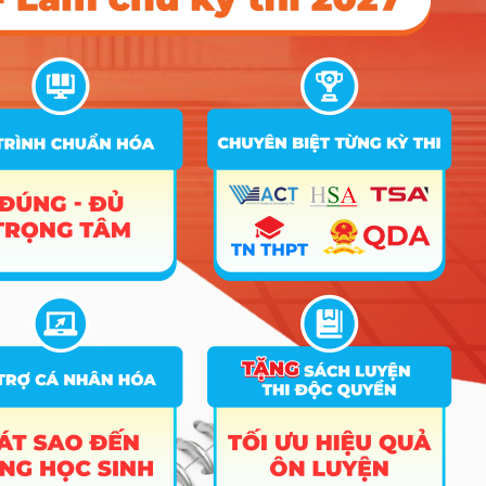
thang
30
Tiếng
anh hệ
D01; A01; D07; D90;
số 2,
18
24.5
25
D84; D08; D10; D14
quy về
thang
30
Tiếng
anh hệ
D01; A01; D07; D90;
số 2,
18
24.5
25.25
D84; D08; D10; D14
quy về
thang
30
Quản trị kinh
9
doanh
Tiếng
anh hệ
D01; A01; D07; D90;
số 2,
18
24.75
25
D84; D08; D10; D14
quy về
thang
30
Tiếng
anh hệ
D01; A01; D07; D90;
số 2,
18
24.75
25
D84; D08; D10; D14
quy về
thang
30