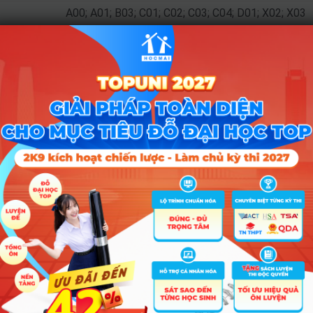
A00; A01; B03; C01; C02; C03; C04; D01; X02; X03
A01; A04; C01; C02; C04; D01; D10; D14; X06; X07; X22; X
B00; B03; B08; C02; B04; A00; C08; D07; A02; C06; C05; D08; D
A00; A02; B00; B03; B04; B08; C02; C05; C06; C08; D01; D08; D
C00; C03; C04; C14; D01; D14; D15; A00; A01; A09; D
C00; C03; C04; C14; D01; D14; D15; A00; A01; A09; D
Tổ hợp
D09; D10; D14; D15; D66; D84; D01
A01; C00; C01; C02; C04; C14; D01; A00; A09; D10; D14;
C00; C01; C02; C04; C14; D01; A00; A01; A09; D10
C00; C01; C02; C04; C14; D01; A00; A01; A09; D10