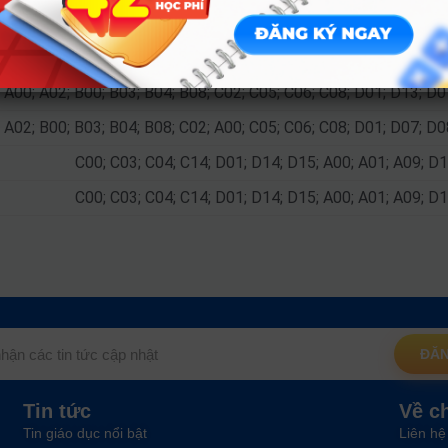
A00; A01; B03; C02; C03; C04; D01; X02; X03
A00; A01; C01; C02; C04; D01; D10; D14; X02; A04; X06; X
A00; A02; B00; B03; B04; B08; C02; C05; C06; C08; D01; D13; D
A02; B00; B03; B04; B08; C02; A00; C05; C06; C08; D01; D07; D
C00; C03; C04; C14; D01; D14; D15; A00; A01; A09; D
C00; C03; C04; C14; D01; D14; D15; A00; A01; A09; D
ĐĂN
Tin tức
Về c
Tin giáo dục nổi bật
Liên hệ