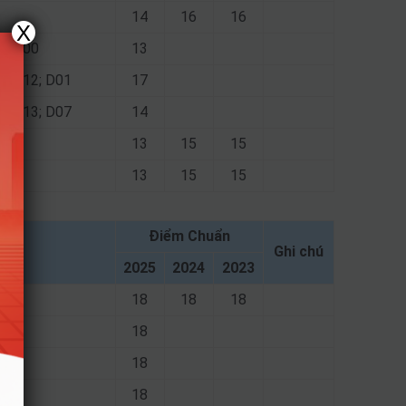
14
16
16
X
02; A00
13
13; D12; D01
17
12; D13; D07
14
10
13
15
15
10
13
15
15
Điểm Chuẩn
Ghi chú
2025
2024
2023
18
18
18
 D15
18
18
18