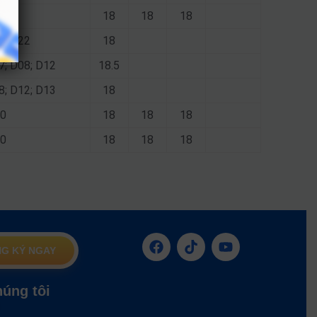
18
18
18
07; X22
18
07; D08; D12
18.5
08; D12; D13
18
10
18
18
18
10
18
18
18
G KÝ NGAY
húng tôi