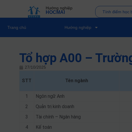
Hướng nghiệp
Tính điểm học 
HOCMAI
Trang chủ
Hướng nghiệp
Tổ hợp A00 – Trườn
27/10/2025
STT
Tên ngành
1
Ngôn ngữ Anh
2
Quản trị kinh doanh
3
Tài chính – Ngân hàng
4
Kế toán