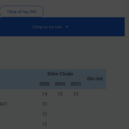
Tặng sổ tay 2k9
Công cụ tra cứu
Điểm Chuẩn
Ghi chú
2025
2024
2023
14
15
15
 A01
13
13
13