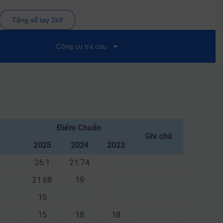
Tặng sổ tay 2k9
Công cụ tra cứu
Điểm Chuẩn
Ghi chú
2025
2024
2023
26.1
21.74
21.68
19
15
15
18
18