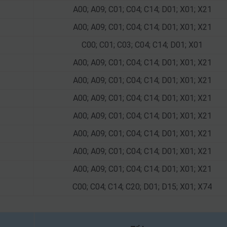
A00; A09; C01; C04; C14; D01; X01; X21
A00; A09; C01; C04; C14; D01; X01; X21
C00; C01; C03; C04; C14; D01; X01
A00; A09; C01; C04; C14; D01; X01; X21
A00; A09; C01; C04; C14; D01; X01; X21
A00; A09; C01; C04; C14; D01; X01; X21
A00; A09; C01; C04; C14; D01; X01; X21
A00; A09; C01; C04; C14; D01; X01; X21
A00; A09; C01; C04; C14; D01; X01; X21
A00; A09; C01; C04; C14; D01; X01; X21
C00; C04; C14; C20; D01; D15; X01; X74