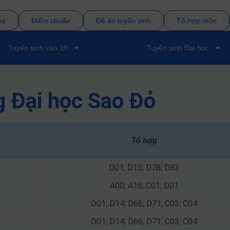
bạ
Điểm chuẩn
Đề án tuyển sinh
Tổ hợp môn
Tuyển sinh vào 10
Tuyển sinh Đại học
 Đại học Sao Đỏ
Tổ hợp
D01; D15; D78; D83
A00; A16; C01; D01
D01; D14; D66; D71; C03; C04
D01; D14; D66; D71; C03; C04