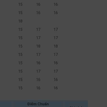
15
16
16
15
16
16
18
15
17
17
15
17
17
15
18
18
15
17
17
15
16
16
15
17
17
15
16
16
15
16
16
Điểm Chuẩn