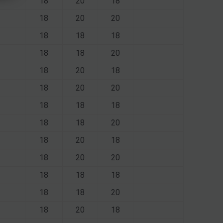
18
20
18
18
20
20
18
18
18
18
18
20
18
20
18
18
20
20
18
18
18
18
18
20
18
20
18
18
20
20
18
18
18
18
18
20
18
20
18