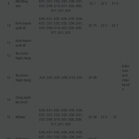
Bất động
A07; C01; C02; C03; C04; D01;
9
22.1
23.3
21.9
sản
D07; D09; D10; X01; X05; X09;
X17; X21; X25
A00; A01; A03; A04; A05; A06;
Kinh doanh
A07; C01; C02; C03; C04; D01;
10
23.79
22.2
24.7
quốc tế
D07; D09; D10; X01; X05; X09;
X17; X21; X25
Kinh doanh
11
quốc tế
Tài chính -
12
Ngân hàng
Điểm
môn
Tài chính -
Anh
13
A01; D01; D07; D09; D10; X25
24.09
Ngân hàng
nhân
hệ số
2
Công nghệ
14
tài chính
A00; A01; A03; A04; A05; A06;
A07; C01; C02; C03; C04; D01;
15
Kế toán
23.09
22.5
23
D07; D09; D10; X01; X05; X09;
X17; X21; X25
A00; A01; A03; A04; A05; A06;
A07; C01; C02; C03; C04; D01;