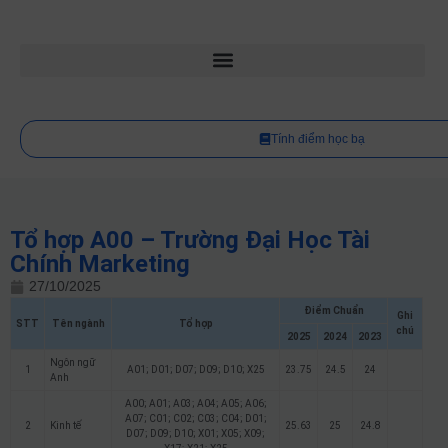
Tính điểm học bạ
Tổ hợp A00 – Trường Đại Học Tài
Chính Marketing
27/10/2025
Điểm Chuẩn
Ghi
STT
Tên ngành
Tổ hợp
chú
2025
2024
2023
Ngôn ngữ
1
A01; D01; D07; D09; D10; X25
23.75
24.5
24
Anh
A00; A01; A03; A04; A05; A06;
A07; C01; C02; C03; C04; D01;
2
Kinh tế
25.63
25
24.8
D07; D09; D10; X01; X05; X09;