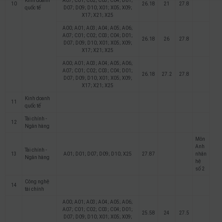
Kinh doanh
A07; C01; C02; C03; C04; D01;
10
26.18
21
27.8
quốc tế
D07; D09; D10; X01; X05; X09;
X17; X21; X25
A00; A01; A03; A04; A05; A06;
A07; C01; C02; C03; C04; D01;
26.18
26
27.8
D07; D09; D10; X01; X05; X09;
X17; X21; X25
A00; A01; A03; A04; A05; A06;
A07; C01; C02; C03; C04; D01;
26.18
27.2
27.8
D07; D09; D10; X01; X05; X09;
X17; X21; X25
Kinh doanh
11
quốc tế
Tài chính -
12
Ngân hàng
Môn
Anh
Tài chính -
13
A01; D01; D07; D09; D10; X25
27.87
nhân
Ngân hàng
hệ
số 2
Công nghệ
14
tài chính
A00; A01; A03; A04; A05; A06;
A07; C01; C02; C03; C04; D01;
25.58
24
27.5
D07; D09; D10; X01; X05; X09;