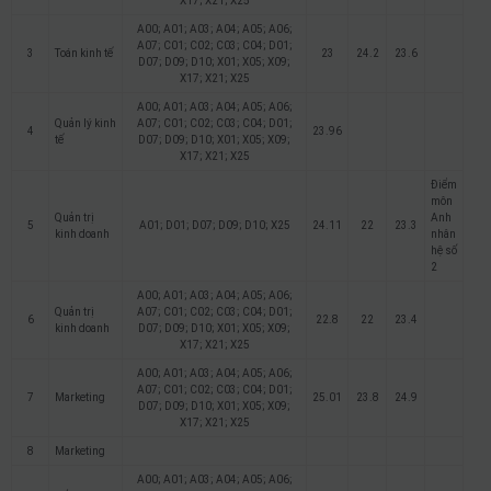
X17; X21; X25
A00; A01; A03; A04; A05; A06;
A07; C01; C02; C03; C04; D01;
3
Toán kinh tế
23
24.2
23.6
D07; D09; D10; X01; X05; X09;
X17; X21; X25
A00; A01; A03; A04; A05; A06;
Quản lý kinh
A07; C01; C02; C03; C04; D01;
4
23.96
tế
D07; D09; D10; X01; X05; X09;
X17; X21; X25
Điểm
môn
Quản trị
Anh
5
A01; D01; D07; D09; D10; X25
24.11
22
23.3
kinh doanh
nhân
hệ số
2
A00; A01; A03; A04; A05; A06;
Quản trị
A07; C01; C02; C03; C04; D01;
6
22.8
22
23.4
kinh doanh
D07; D09; D10; X01; X05; X09;
X17; X21; X25
A00; A01; A03; A04; A05; A06;
A07; C01; C02; C03; C04; D01;
7
Marketing
25.01
23.8
24.9
D07; D09; D10; X01; X05; X09;
X17; X21; X25
8
Marketing
A00; A01; A03; A04; A05; A06;