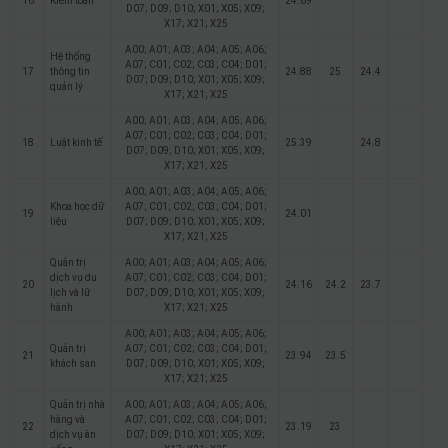
16
Kiểm toán
24.69
D07; D09; D10; X01; X05; X09;
X17; X21; X25
A00; A01; A03; A04; A05; A06;
Hệ thống
A07; C01; C02; C03; C04; D01;
17
thông tin
24.88
25
24.4
D07; D09; D10; X01; X05; X09;
quản lý
X17; X21; X25
A00; A01; A03; A04; A05; A06;
A07; C01; C02; C03; C04; D01;
18
Luật kinh tế
25.39
24.8
D07; D09; D10; X01; X05; X09;
X17; X21; X25
A00; A01; A03; A04; A05; A06;
Khoa học dữ
A07; C01; C02; C03; C04; D01;
19
24.01
liệu
D07; D09; D10; X01; X05; X09;
X17; X21; X25
Quản trị
A00; A01; A03; A04; A05; A06;
dịch vụ du
A07; C01; C02; C03; C04; D01;
20
24.16
24.2
23.7
lịch và lữ
D07; D09; D10; X01; X05; X09;
hành
X17; X21; X25
A00; A01; A03; A04; A05; A06;
Quản trị
A07; C01; C02; C03; C04; D01;
21
23.94
23.5
khách san
D07; D09; D10; X01; X05; X09;
X17; X21; X25
Quản trị nhà
A00; A01; A03; A04; A05; A06;
hàng và
A07; C01; C02; C03; C04; D01;
22
23.19
23
dịch vụ ăn
D07; D09; D10; X01; X05; X09;