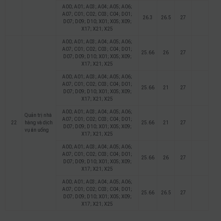
A00; A01; A03; A04; A05; A06;
A07; C01; C02; C03; C04; D01;
26.3
26.5
27
D07; D09; D10; X01; X05; X09;
X17; X21; X25
A00; A01; A03; A04; A05; A06;
A07; C01; C02; C03; C04; D01;
25.66
26
27
D07; D09; D10; X01; X05; X09;
X17; X21; X25
A00; A01; A03; A04; A05; A06;
A07; C01; C02; C03; C04; D01;
25.66
21
27
D07; D09; D10; X01; X05; X09;
X17; X21; X25
A00; A01; A03; A04; A05; A06;
Quản trị nhà
A07; C01; C02; C03; C04; D01;
22
hàng và dịch
25.66
21
27
D07; D09; D10; X01; X05; X09;
vụ ăn uống
X17; X21; X25
A00; A01; A03; A04; A05; A06;
A07; C01; C02; C03; C04; D01;
25.66
26
27
D07; D09; D10; X01; X05; X09;
X17; X21; X25
A00; A01; A03; A04; A05; A06;
A07; C01; C02; C03; C04; D01;
25.66
26.5
27
D07; D09; D10; X01; X05; X09;
X17; X21; X25