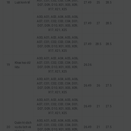
A07; C01; C02; C03; C04; D01;
18
Luật kinh tế
27.49
25
28.5
D07; D09; D10; X01; X05; X09;
X17; X21; X25
A00; A01; A03; A04; A05; A06;
A07; C01; C02; C03; C04; D01;
27.49
27
28.5
D07; D09; D10; X01; X05; X09;
X17; X21; X25
A00; A01; A03; A04; A05; A06;
A07; C01; C02; C03; C04; D01;
27.49
28.5
28.5
D07; D09; D10; X01; X05; X09;
X17; X21; X25
A00; A01; A03; A04; A05; A06;
Khoa học dữ
A07; C01; C02; C03; C04; D01;
19
26.36
liệu
D07; D09; D10; X01; X05; X09;
X17; X21; X25
A00; A01; A03; A04; A05; A06;
A07; C01; C02; C03; C04; D01;
26.49
26
27.5
D07; D09; D10; X01; X05; X09;
X17; X21; X25
A00; A01; A03; A04; A05; A06;
A07; C01; C02; C03; C04; D01;
26.49
21
27.5
D07; D09; D10; X01; X05; X09;
X17; X21; X25
A00; A01; A03; A04; A05; A06;
Quản trị dịch
A07; C01; C02; C03; C04; D01;
20
vụ du lịch và
26.49
21
27.5
D07; D09; D10; X01; X05; X09;