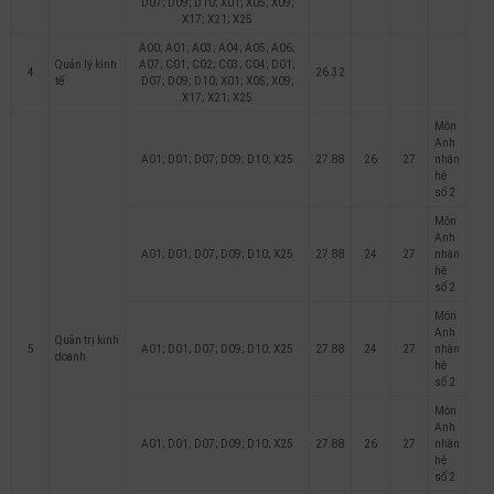
D07; D09; D10; X01; X05; X09;
X17; X21; X25
A00; A01; A03; A04; A05; A06;
Quản lý kinh
A07; C01; C02; C03; C04; D01;
4
26.32
tế
D07; D09; D10; X01; X05; X09;
X17; X21; X25
Môn
Anh
A01; D01; D07; D09; D10; X25
27.88
26
27
nhân
hệ
số 2
Môn
Anh
A01; D01; D07; D09; D10; X25
27.88
24
27
nhân
hệ
số 2
Môn
Anh
Quản trị kinh
5
A01; D01; D07; D09; D10; X25
27.88
24
27
nhân
doanh
hệ
số 2
Môn
Anh
A01; D01; D07; D09; D10; X25
27.88
26
27
nhân
hệ
số 2