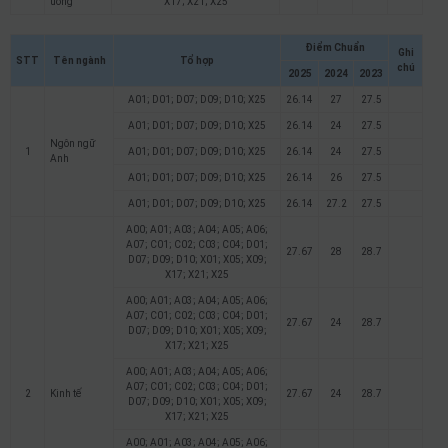
uống
X17; X21; X25
Điểm Chuẩn
Ghi
STT
Tên ngành
Tổ hợp
chú
2025
2024
2023
A01; D01; D07; D09; D10; X25
26.14
27
27.5
A01; D01; D07; D09; D10; X25
26.14
24
27.5
Ngôn ngữ
1
A01; D01; D07; D09; D10; X25
26.14
24
27.5
Anh
A01; D01; D07; D09; D10; X25
26.14
26
27.5
A01; D01; D07; D09; D10; X25
26.14
27.2
27.5
A00; A01; A03; A04; A05; A06;
A07; C01; C02; C03; C04; D01;
27.67
28
28.7
D07; D09; D10; X01; X05; X09;
X17; X21; X25
A00; A01; A03; A04; A05; A06;
A07; C01; C02; C03; C04; D01;
27.67
24
28.7
D07; D09; D10; X01; X05; X09;
X17; X21; X25
A00; A01; A03; A04; A05; A06;
A07; C01; C02; C03; C04; D01;
2
Kinh tế
27.67
24
28.7
D07; D09; D10; X01; X05; X09;
X17; X21; X25
A00; A01; A03; A04; A05; A06;