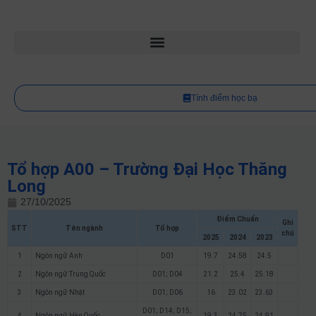
Tính điểm học bạ
Tổ hợp A00 – Trường Đại Học Thăng
Long
27/10/2025
Điểm Chuẩn
Ghi
STT
Tên ngành
Tổ hợp
chú
2025
2024
2023
1
Ngôn ngữ Anh
D01
19.7
24.58
24.5
2
Ngôn ngữ Trung Quốc
D01; D04
21.2
25.4
25.18
3
Ngôn ngữ Nhật
D01; D06
16
23.02
23.63
D01; D14; D15;
4
Ngôn ngữ Hàn Quốc
19.3
24.75
24.91