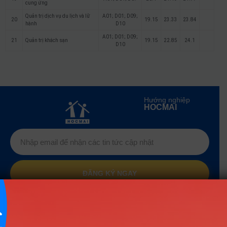
cung ứng
Quản trị dịch vụ du lịch và lữ
A01; D01; D09;
20
19.15
23.33
23.84
hành
D10
A01; D01; D09;
21
Quản trị khách sạn
19.15
22.85
24.1
D10
Hướng nghiệp
HOCMAI
ĐĂNG KÝ NGAY