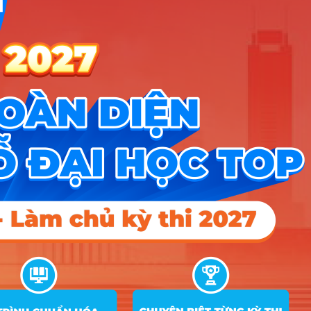
Công cụ
Trắc nghiệm MBTI
Tra cứu đề án tuyển sinh
Tư vấn hướng nghiệp
Tin tức
Tin giáo dục nổi bật
Tin tuyển sinh vào 10
Tin tuyển sinh Đại học
Về chúng tôi
Liên hệ
Điều khoản dịch vụ
Chính sách bảo mật