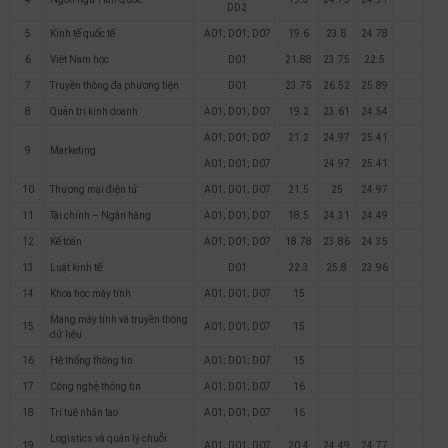
DD2
5
Kinh tế quốc tế
A01; D01; D07
19.6
23.8
24.78
6
Việt Nam học
D01
21.88
23.75
22.5
7
Truyền thông đa phương tiện
D01
23.75
26.52
25.89
8
Quản trị kinh doanh
A01; D01; D07
19.2
23.61
24.54
A01; D01; D07
21.2
24.97
25.41
9
Marketing
A01; D01; D07
24.97
25.41
10
Thương mại điện tử
A01; D01; D07
21.5
25
24.97
11
Tài chính – Ngân hàng
A01; D01; D07
18.5
24.31
24.49
12
Kế toán
A01; D01; D07
18.78
23.86
24.35
13
Luật kinh tế
D01
22.3
25.8
23.96
14
Khoa học máy tính
A01; D01; D07
15
Mạng máy tính và truyền thông
15
A01; D01; D07
15
dữ liệu
16
Hệ thống thông tin
A01; D01; D07
15
17
Công nghệ thông tin
A01; D01; D07
16
18
Trí tuệ nhân tạo
A01; D01; D07
16
Logistics và quản lý chuỗi
19
A01; D01; D07
20.4
24.49
24.77