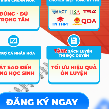
Trắc nghiệm MBTI
Tra cứu đề án tuyển sinh
Tư vấn hướng nghiệp
Tin tức
Tin giáo dục nổi bật
Tin tuyển sinh vào 10
Tin tuyển sinh Đại học
Về chúng tôi
Liên hệ
Điều khoản dịch vụ
Chính sách bảo mật