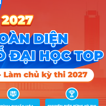
Điện tử
D01; D07
A00; A01; C0G; C00;
12
Quản trị khách sạn
18
18
D01; D09
Hướng nghiệp
HOCMAI
ĐĂNG KÝ NGAY
Công cụ