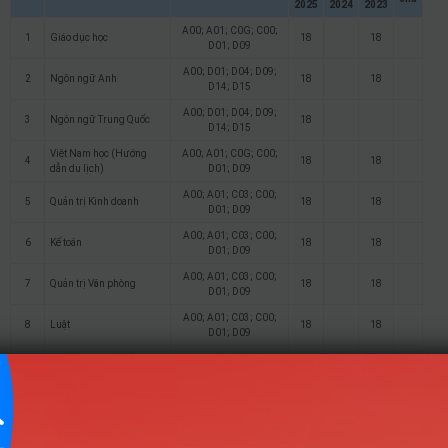
2025
2024
2023
A00; A01; C0G; C00;
1
Giáo dục học
18
18
D01; D09
A00; D01; D04; D09;
2
Ngôn ngữ Anh
18
18
D14; D15
A00; D01; D04; D09;
3
Ngôn ngữ Trung Quốc
18
D14; D15
Việt Nam học (Hướng
A00; A01; C0G; C00;
4
18
18
dẫn du lịch)
D01; D09
A00; A01; C03; C00;
5
Quản trị Kinh doanh
18
18
D01; D09
A00; A01; C03; C00;
6
Kế toán
18
18
D01; D09
A00; A01; C03; C00;
7
Quản trị Văn phòng
18
18
D01; D09
A00; A01; C03; C00;
8
Luật
18
18
D01; D09
A00; A01; A0C; C03;
9
Công nghệ thông tin
18
18
D01; D07
A00; A01; A0C; C03;
10
Công nghệ kỹ thuật Ô tô
18
18
D01; D07
Công nghệ kỹ thuật Điện,
A00; A01; A0C; C03;
11
18
18