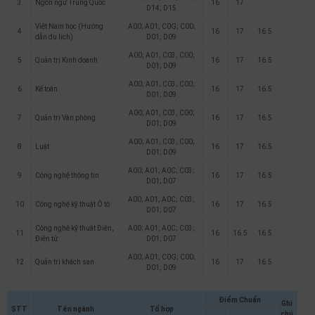
3
Ngôn ngữ Trung Quốc
16
17
D14; D15
Việt Nam học (Hướng
A00; A01; C0G; C00;
4
16
17
16.5
dẫn du lịch)
D01; D09
A00; A01; C03; C00;
5
Quản trị Kinh doanh
16
17
16.5
D01; D09
A00; A01; C03; C00;
6
Kế toán
16
17
16.5
D01; D09
A00; A01; C03; C00;
7
Quản trị Văn phòng
16
17
16.5
D01; D09
A00; A01; C03; C00;
8
Luật
16
17
16.5
D01; D09
A00; A01; A0C; C03;
9
Công nghệ thông tin
16
17
16.5
D01; D07
A00; A01; A0C; C03;
10
Công nghệ kỹ thuật Ô tô
16
17
16.5
D01; D07
Công nghệ kỹ thuật Điện,
A00; A01; A0C; C03;
11
16
16.5
16.5
Điện tử
D01; D07
A00; A01; C0G; C00;
12
Quản trị khách sạn
16
17
16.5
D01; D09
Điểm Chuẩn
Ghi
STT
Tên ngành
Tổ hợp
chú