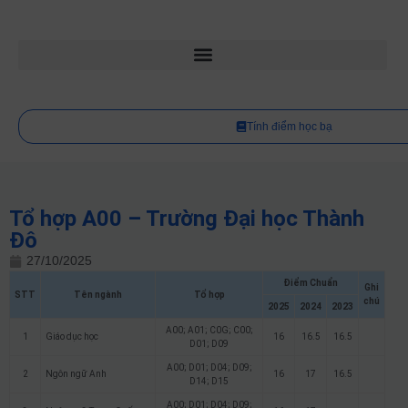
Tính điểm học bạ
Tổ hợp A00 – Trường Đại học Thành
Đô
27/10/2025
Điểm Chuẩn
Ghi
STT
Tên ngành
Tổ hợp
chú
2025
2024
2023
A00; A01; C0G; C00;
1
Giáo dục học
16
16.5
16.5
D01; D09
A00; D01; D04; D09;
2
Ngôn ngữ Anh
16
17
16.5
D14; D15
A00; D01; D04; D09;