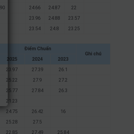
X90
24.66
24.87
22
23.96
24.88
23.57
23.54
24.8
23.25
Điểm Chuẩn
Ghi chú
2025
2024
2023
23.97
27.39
26.1
25.22
27.9
27.2
25.77
27.84
26.3
21.23
24.75
26.42
16
25.28
27.5
22.85
27.49
25.84