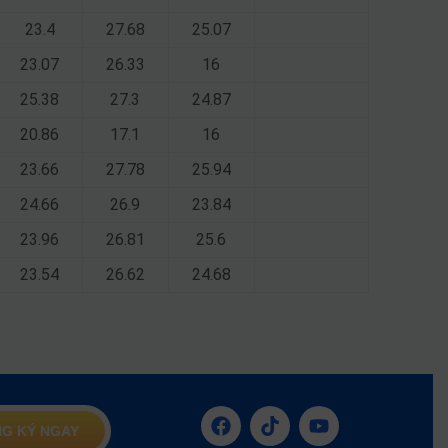
23.4
27.68
25.07
23.07
26.33
16
25.38
27.3
24.87
20.86
17.1
16
23.66
27.78
25.94
24.66
26.9
23.84
23.96
26.81
25.6
23.54
26.62
24.68
G KÝ NGAY