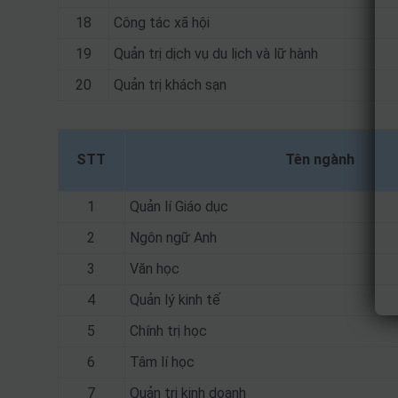
18
Công tác xã hội
19
Quản trị dịch vụ du lịch và lữ hành
20
Quản trị khách sạn
STT
Tên ngành
1
Quản lí Giáo dục
2
Ngôn ngữ Anh
3
Văn học
4
Quản lý kinh tế
5
Chính trị học
6
Tâm lí học
7
Quản trị kinh doanh