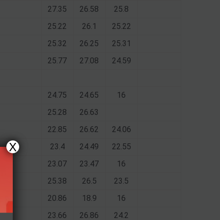
27.35
26.58
25.8
25.22
26.1
25.22
25.32
26.25
25.31
25.77
27.08
24.59
24.75
24.65
16
25.28
26.63
22.85
26.62
24.06
X
23.4
24.49
22.55
23.07
23.47
16
X90
25.38
26.5
23.5
20.86
18.9
16
23.66
26.86
24.2