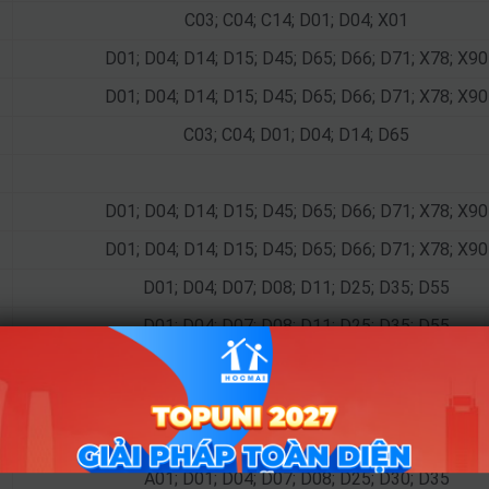
C03; C04; C14; D01; D04; X01
D01; D04; D14; D15; D45; D65; D66; D71; X78; X90
D01; D04; D14; D15; D45; D65; D66; D71; X78; X90
C03; C04; D01; D04; D14; D65
D01; D04; D14; D15; D45; D65; D66; D71; X78; X90
D01; D04; D14; D15; D45; D65; D66; D71; X78; X90
D01; D04; D07; D08; D11; D25; D35; D55
D01; D04; D07; D08; D11; D25; D35; D55
D01; D04; D14; D15; D45; D65; D66; D71; X78; X90
C00; D01; D04; D14; D15; D45; D65; D66; D71; X78; 
C01; C02; C04; D01; D04
A01; D01; D04; D07; D08; D25; D30; D35