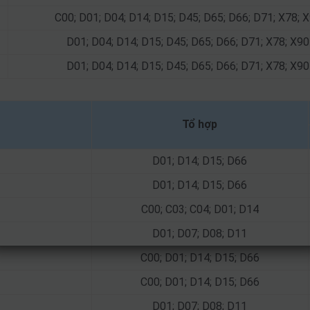
C00; D01; D04; D14; D15; D45; D65; D66; D71; X78; 
D01; D04; D14; D15; D45; D65; D66; D71; X78; X90
D01; D04; D14; D15; D45; D65; D66; D71; X78; X90
Tổ hợp
D01; D14; D15; D66
D01; D14; D15; D66
C00; C03; C04; D01; D14
D01; D07; D08; D11
C00; D01; D14; D15; D66
C00; D01; D14; D15; D66
D01; D07; D08; D11