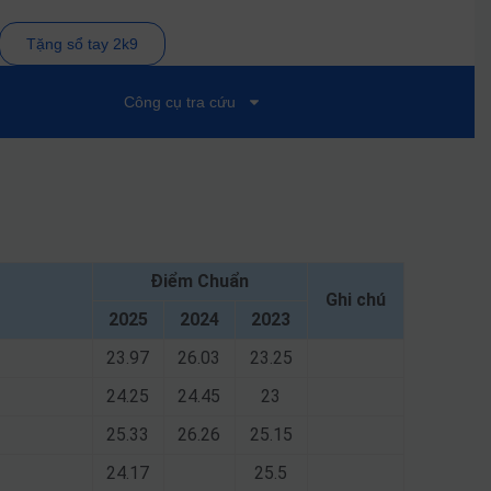
Tặng sổ tay 2k9
Công cụ tra cứu
Điểm Chuẩn
Ghi chú
2025
2024
2023
23.97
26.03
23.25
24.25
24.45
23
25.33
26.26
25.15
24.17
25.5