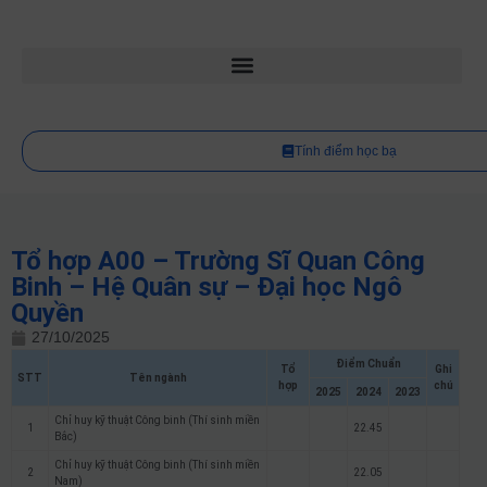
Tính điểm học bạ
Tổ hợp A00 – Trường Sĩ Quan Công
Binh – Hệ Quân sự – Đại học Ngô
Quyền
27/10/2025
Điểm Chuẩn
Tổ
Ghi
STT
Tên ngành
hợp
chú
2025
2024
2023
Chỉ huy kỹ thuật Công binh (Thí sinh miền
1
22.45
Bắc)
Chỉ huy kỹ thuật Công binh (Thí sinh miền
2
22.05
Nam)