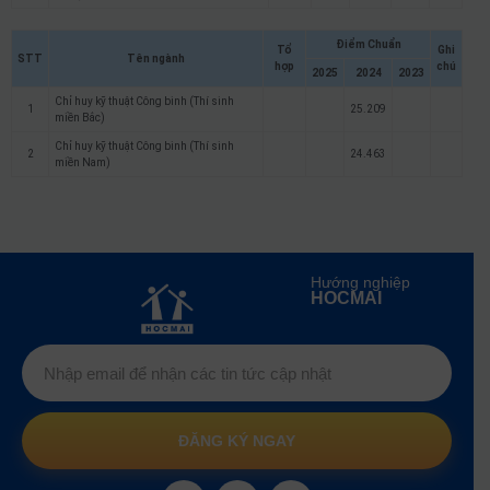
Điểm Chuẩn
Tổ
Ghi
STT
Tên ngành
hợp
chú
2025
2024
2023
Chỉ huy kỹ thuật Công binh (Thí sinh
1
25.209
miền Bắc)
Chỉ huy kỹ thuật Công binh (Thí sinh
2
24.463
miền Nam)
Hướng nghiệp
HOCMAI
ĐĂNG KÝ NGAY