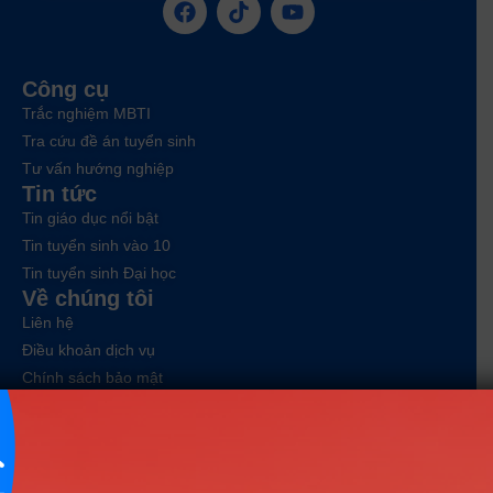
Công cụ
Trắc nghiệm MBTI
Tra cứu đề án tuyển sinh
Tư vấn hướng nghiệp
Tin tức
Tin giáo dục nổi bật
Tin tuyển sinh vào 10
Tin tuyển sinh Đại học
Về chúng tôi
Liên hệ
Điều khoản dịch vụ
Chính sách bảo mật