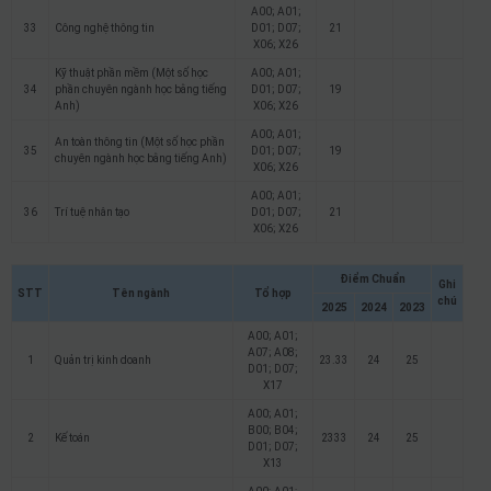
A00; A01;
33
Công nghệ thông tin
D01; D07;
21
X06; X26
Kỹ thuật phần mềm (Một số học
A00; A01;
34
phần chuyên ngành học bằng tiếng
D01; D07;
19
Anh)
X06; X26
A00; A01;
An toàn thông tin (Một số học phần
35
D01; D07;
19
chuyên ngành học bằng tiếng Anh)
X06; X26
A00; A01;
36
Trí tuệ nhân tạo
D01; D07;
21
X06; X26
Điểm Chuẩn
Ghi
STT
Tên ngành
Tổ hợp
chú
2025
2024
2023
A00; A01;
A07; A08;
1
Quản trị kinh doanh
23.33
24
25
D01; D07;
X17
A00; A01;
B00; B04;
2
Kế toán
2333
24
25
D01; D07;
X13