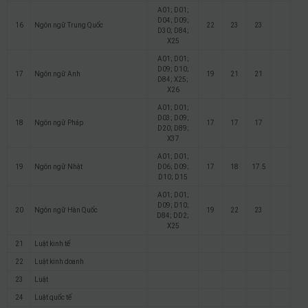
A01; D01;
D04; D09;
16
Ngôn ngữ Trung Quốc
22
23
23
D30; D84;
X25
A01; D01;
D09; D10;
17
Ngôn ngữ Anh
19
21
21
D84; X25;
X26
A01; D01;
D03; D09;
18
Ngôn ngữ Pháp
17
17
17
D20; D89;
X37
A01; D01;
19
Ngôn ngữ Nhật
D06; D09;
17
18
17.5
D10; D15
A01; D01;
D09; D10;
20
Ngôn ngữ Hàn Quốc
19
22
23
D84; DD2;
X25
21
Luật kinh tế
22
Luật kinh doanh
23
Luật
24
Luật quốc tế