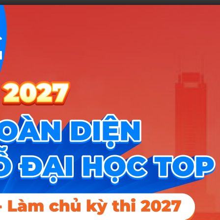
Tính điểm học bạ
Tổ hợp A01 – Đại Học Phenikaa
27/10/2025
Điểm Chuẩn
Ghi
STT
Tên ngành
Tổ hợp
chú
2025
2024
2023
A00; A01;
A07; A08;
1
Quản trị kinh doanh
19
20
21
D01; D07;
X17
A00; A01;
B00; B04;
2
Kế toán
19
20
21
D01; D07;