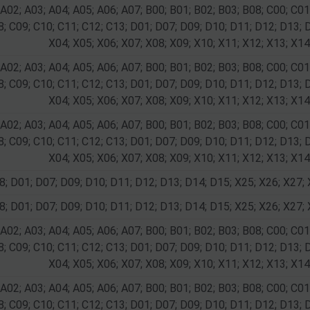
 A02; A03; A04; A05; A06; A07; B00; B01; B02; B03; B08; C00; C01
8; C09; C10; C11; C12; C13; D01; D07; D09; D10; D11; D12; D13; 
X04; X05; X06; X07; X08; X09; X10; X11; X12; X13; X14
 A02; A03; A04; A05; A06; A07; B00; B01; B02; B03; B08; C00; C01
8; C09; C10; C11; C12; C13; D01; D07; D09; D10; D11; D12; D13; 
X04; X05; X06; X07; X08; X09; X10; X11; X12; X13; X14
 A02; A03; A04; A05; A06; A07; B00; B01; B02; B03; B08; C00; C01
8; C09; C10; C11; C12; C13; D01; D07; D09; D10; D11; D12; D13; 
X04; X05; X06; X07; X08; X09; X10; X11; X12; X13; X14
8; D01; D07; D09; D10; D11; D12; D13; D14; D15; X25; X26; X27; 
8; D01; D07; D09; D10; D11; D12; D13; D14; D15; X25; X26; X27; 
 A02; A03; A04; A05; A06; A07; B00; B01; B02; B03; B08; C00; C01
8; C09; C10; C11; C12; C13; D01; D07; D09; D10; D11; D12; D13; 
X04; X05; X06; X07; X08; X09; X10; X11; X12; X13; X14
 A02; A03; A04; A05; A06; A07; B00; B01; B02; B03; B08; C00; C01
8; C09; C10; C11; C12; C13; D01; D07; D09; D10; D11; D12; D13; 