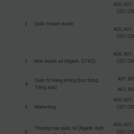
A00; A01;
C07; C0
2
Quản trị kinh doanh
A00; A01;
C07; C0
A00; A01;
3
Kinh doanh số (Ngành: QTKD)
C07; C0
A01; B0
Quản trị Hàng không (học bằng
4
Tiếng Anh)
A01; B0
A00; A01;
5
Marketing
C07; C0
A00; A01;
Thương mại quốc tế (Ngành: Kinh
6
C07; C0