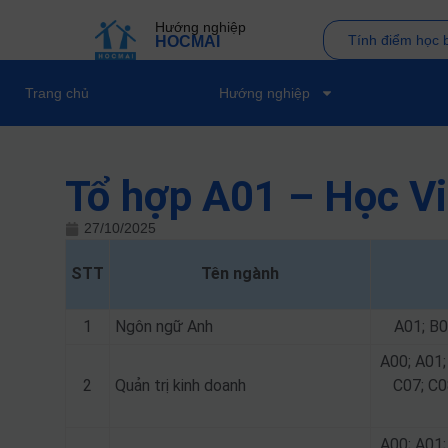
Hướng nghiệp
Tính điểm học 
HOCMAI
Trang chủ
Hướng nghiệp
Tổ hợp A01 – Học V
27/10/2025
STT
Tên ngành
1
Ngôn ngữ Anh
A01; B0
A00; A01;
2
Quản trị kinh doanh
C07; C0
A00; A01;