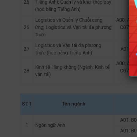
25
Tiếng Anh); Quản lý và khai thác bay
(học bằng Tiếng Anh)
Logistics và Quản lý Chuỗi cung
A00; A01;
26
ứng; Logistics và Vận tải đa phương
C07; C0
thức
Logistics và Vận tải đa phương
27
A01; B0
thức (học bằng Tiếng Anh)
A00; A01;
Kinh tế Hàng không (Ngành: Kinh tế
28
C07; C0
vận tải)
STT
Tên ngành
A01; B0
1
Ngôn ngữ Anh
A01; B0