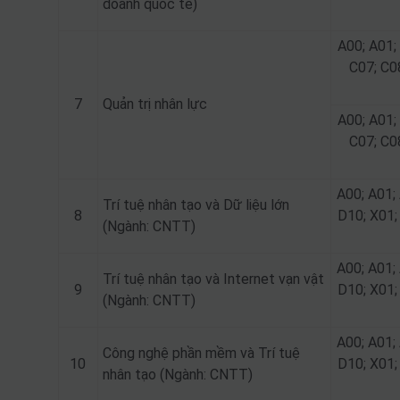
doanh quốc tế)
A00; A01;
C07; C0
7
Quản trị nhân lực
A00; A01;
C07; C0
A00; A01; 
Trí tuệ nhân tạo và Dữ liệu lớn
8
D10; X01; 
(Ngành: CNTT)
A00; A01; 
Trí tuệ nhân tạo và Internet vạn vật
9
D10; X01; 
(Ngành: CNTT)
A00; A01; 
Công nghệ phần mềm và Trí tuệ
10
D10; X01; 
nhân tạo (Ngành: CNTT)