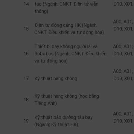
14
tạo (Ngành: CNKT Điện tử viễn
D10; X01;
thông)
A00; A01;
Điện tự động cảng HK (Ngành:
15
D10; X01;
CNKT Điều khiển và tự động hóa)
Thiết bị bay không người lái và
A00; A01;
16
Robotics (Ngành: CNKT Điều khiển
D10; X01;
và tự động hóa)
A00; A01;
17
Kỹ thuật hàng không
D10; X01;
Kỹ thuật hàng không (học bằng
18
Tiếng Anh)
A00; A01;
Kỹ thuật bảo dưỡng tàu bay
19
D10; X01;
(Ngành: Kỹ thuật HK)