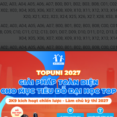
 A02; A03; A04; A05; A06; A07; B00; B01; B02; B03; B08; C01; C02
 X02; X03; X04; X05; X06; X07; X08; X09; X10; X11; X12; X13; X14
X20; X21; X22; X23; X24; X25; X26; X27; X28; X53; 
 A02; A03; A04; A05; A06; A07; B00; B01; B02; B03; B08; C00; C01
8; C09; C10; C11; C12; C13; D01; D07; D09; D10; D11; D12; D13; 
X04; X05; X06; X07; X08; X09; X10; X11; X12; X13; X14
 A02; A03; A04; A05; A06; A07; B00; B01; B02; B03; B08; C00; C01
8; C09; C10; C11; C12; C13; D01; D07; D09; D10; D11; D12; D13; 
X04; X05; X06; X07; X08; X09; X10; X11; X12; X13; X14
 A02; A03; A04; A05; A06; A07; B00; B01; B02; B03; B08; C00; C01
8; C09; C10; C11; C12; C13; D01; D07; D09; D10; D11; D12; D13; 
X04; X05; X06; X07; X08; X09; X10; X11; X12; X13; X14
 A02; A03; A04; A05; A06; A07; B00; B01; B02; B03; B08; C01; C02
 X02; X03; X04; X05; X06; X07; X08; X09; X10; X11; X12; X13; X14
X20; X21; X22; X23; X24; X25; X26; X27; X28; X53; 