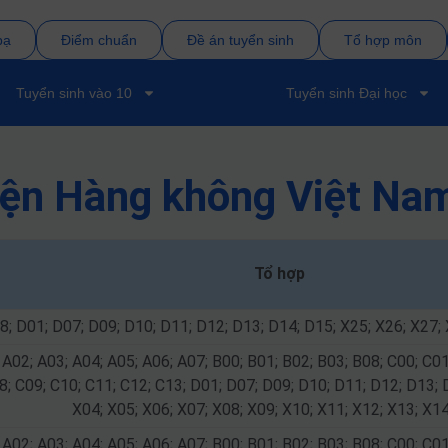
bạ
Điểm chuẩn
Đề án tuyển sinh
Tổ hợp môn
Tuyển sinh vào 10
Tuyển sinh Đại học
iện Hàng không Việt Na
Tổ hợp
8; D01; D07; D09; D10; D11; D12; D13; D14; D15; X25; X26; X27;
 A02; A03; A04; A05; A06; A07; B00; B01; B02; B03; B08; C00; C01
8; C09; C10; C11; C12; C13; D01; D07; D09; D10; D11; D12; D13; 
X04; X05; X06; X07; X08; X09; X10; X11; X12; X13; X14
 A02; A03; A04; A05; A06; A07; B00; B01; B02; B03; B08; C00; C01