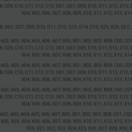
8; C09; C10; C11; C12; C13; D01; D07; D09; D10; D11; D12; D13; 
X04; X05; X06; X07; X08; X09; X10; X11; X12; X13; X14
8; D01; D07; D09; D10; D11; D12; D13; D14; D15; X25; X26; X27;
 A02; A03; A04; A05; A06; A07; B00; B01; B02; B03; B08; C00; C01
8; C09; C10; C11; C12; C13; D01; D07; D09; D10; D11; D12; D13; 
X04; X05; X06; X07; X08; X09; X10; X11; X12; X13; X14
 A02; A03; A04; A05; A06; A07; B00; B01; B02; B03; B08; C00; C01
8; C09; C10; C11; C12; C13; D01; D07; D09; D10; D11; D12; D13; 
X04; X05; X06; X07; X08; X09; X10; X11; X12; X13; X14
 A02; A03; A04; A05; A06; A07; B00; B01; B02; B03; B08; C00; C01
8; C09; C10; C11; C12; C13; D01; D07; D09; D10; D11; D12; D13; 
X04; X05; X06; X07; X08; X09; X10; X11; X12; X13; X14
 A02; A03; A04; A05; A06; A07; B00; B01; B02; B03; B08; C01; C02
 X02; X03; X04; X05; X06; X07; X08; X09; X10; X11; X12; X13; X14
X20; X21; X22; X23; X24; X25; X26; X27; X28; X53; 