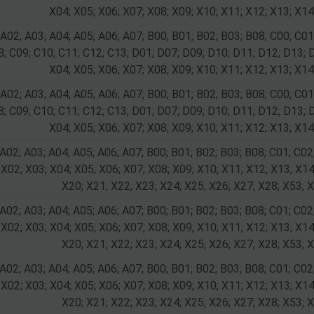
X04; X05; X06; X07; X08; X09; X10; X11; X12; X13; X14
 A02; A03; A04; A05; A06; A07; B00; B01; B02; B03; B08; C00; C01
8; C09; C10; C11; C12; C13; D01; D07; D09; D10; D11; D12; D13; 
X04; X05; X06; X07; X08; X09; X10; X11; X12; X13; X14
 A02; A03; A04; A05; A06; A07; B00; B01; B02; B03; B08; C00; C01
8; C09; C10; C11; C12; C13; D01; D07; D09; D10; D11; D12; D13; 
X04; X05; X06; X07; X08; X09; X10; X11; X12; X13; X14
A02; A03; A04; A05; A06; A07; B00; B01; B02; B03; B08; C01; C02
X02; X03; X04; X05; X06; X07; X08; X09; X10; X11; X12; X13; X14
X20; X21; X22; X23; X24; X25; X26; X27; X28; X53; X
A02; A03; A04; A05; A06; A07; B00; B01; B02; B03; B08; C01; C02
X02; X03; X04; X05; X06; X07; X08; X09; X10; X11; X12; X13; X14
X20; X21; X22; X23; X24; X25; X26; X27; X28; X53; X
A02; A03; A04; A05; A06; A07; B00; B01; B02; B03; B08; C01; C02
X02; X03; X04; X05; X06; X07; X08; X09; X10; X11; X12; X13; X14
X20; X21; X22; X23; X24; X25; X26; X27; X28; X53; X