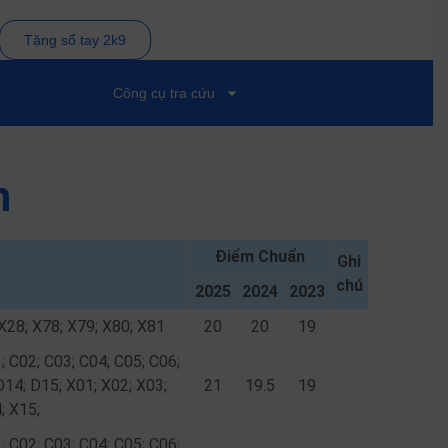
Tặng sổ tay 2k9
Công cụ tra cứu
m
Điểm Chuẩn
Ghi
chú
2025
2024
2023
 X28; X78; X79; X80; X81
20
20
19
; C02; C03; C04; C05; C06;
D14; D15; X01; X02; X03;
21
19.5
19
; X15;
; C02; C03; C04; C05; C06;