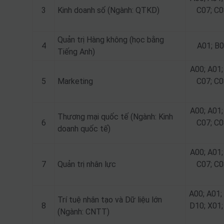
3
Kinh doanh số (Ngành: QTKD)
C07; C0
Quản trị Hàng không (học bằng
4
A01; B0
Tiếng Anh)
A00; A01;
5
Marketing
C07; C0
A00; A01;
Thương mại quốc tế (Ngành: Kinh
6
C07; C0
doanh quốc tế)
A00; A01;
7
Quản trị nhân lực
C07; C0
A00; A01;
Trí tuệ nhân tạo và Dữ liệu lớn
8
D10; X01;
(Ngành: CNTT)