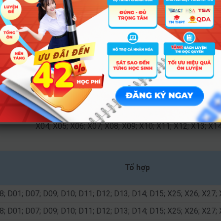
A01; B08; D01; D07; D09; D10; X25; X26; X27; X2
 A02; A03; A04; A05; A06; A07; B00; B01; B02; B03; B08; C00; C01
8; C09; C10; C11; C12; C13; D01; D07; D09; D10; D11; D12; D13; 
X04; X05; X06; X07; X08; X09; X10; X11; X12; X13; X14
8; D01; D07; D09; D10; D11; D12; D13; D14; D15; X25; X26; X27;
 A02; A03; A04; A05; A06; A07; B00; B01; B02; B03; B08; C00; C01
8; C09; C10; C11; C12; C13; D01; D07; D09; D10; D11; D12; D13; 
X04; X05; X06; X07; X08; X09; X10; X11; X12; X13; X14
Tổ hợp
8; D01; D07; D09; D10; D11; D12; D13; D14; D15; X25; X26; X27; 
8; D01; D07; D09; D10; D11; D12; D13; D14; D15; X25; X26; X27; 