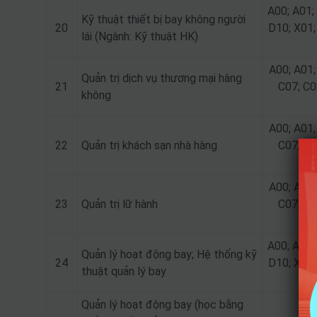
A00; A01;
Kỹ thuật thiết bị bay không người
20
D10; X01;
lái (Ngành: Kỹ thuật HK)
A00; A01;
Quản trị dịch vụ thương mại hàng
21
C07; C0
không
A00; A01;
22
Quản trị khách sạn nhà hàng
C07; C0
A00; A01;
23
Quản trị lữ hành
C07; C0
A00; A01;
Quản lý hoạt động bay; Hệ thống kỹ
24
D10; X01;
thuật quản lý bay
Quản lý hoạt động bay (học bằng