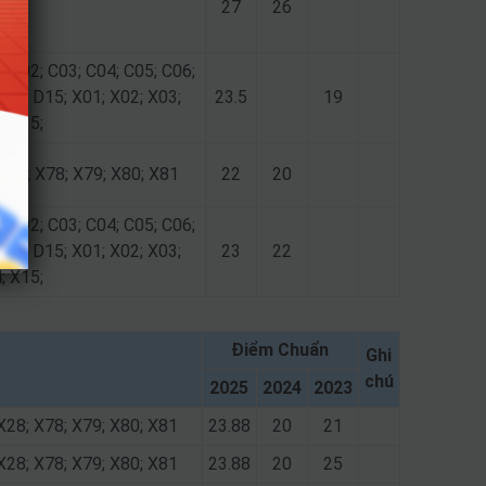
8
27
26
; C02; C03; C04; C05; C06;
D14; D15; X01; X02; X03;
23.5
19
; X15;
 X28; X78; X79; X80; X81
22
20
; C02; C03; C04; C05; C06;
D14; D15; X01; X02; X03;
23
22
; X15;
Điểm Chuẩn
Ghi
chú
2025
2024
2023
X28; X78; X79; X80; X81
23.88
20
21
X28; X78; X79; X80; X81
23.88
20
25