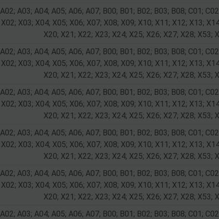
 A02; A03; A04; A05; A06; A07; B00; B01; B02; B03; B08; C01; C02
 X02; X03; X04; X05; X06; X07; X08; X09; X10; X11; X12; X13; X14
X20; X21; X22; X23; X24; X25; X26; X27; X28; X53; 
 A02; A03; A04; A05; A06; A07; B00; B01; B02; B03; B08; C01; C02
 X02; X03; X04; X05; X06; X07; X08; X09; X10; X11; X12; X13; X14
X20; X21; X22; X23; X24; X25; X26; X27; X28; X53; 
 A02; A03; A04; A05; A06; A07; B00; B01; B02; B03; B08; C01; C02
 X02; X03; X04; X05; X06; X07; X08; X09; X10; X11; X12; X13; X14
X20; X21; X22; X23; X24; X25; X26; X27; X28; X53; 
 A02; A03; A04; A05; A06; A07; B00; B01; B02; B03; B08; C01; C02
 X02; X03; X04; X05; X06; X07; X08; X09; X10; X11; X12; X13; X14
X20; X21; X22; X23; X24; X25; X26; X27; X28; X53; 
 A02; A03; A04; A05; A06; A07; B00; B01; B02; B03; B08; C01; C02
 X02; X03; X04; X05; X06; X07; X08; X09; X10; X11; X12; X13; X14
X20; X21; X22; X23; X24; X25; X26; X27; X28; X53; 
 A02; A03; A04; A05; A06; A07; B00; B01; B02; B03; B08; C01; C02