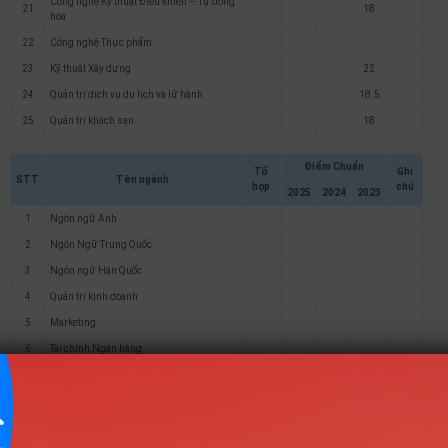
Công nghệ Kỹ thuật Điều khiển – Tự động
21
18
hóa
22
Công nghệ Thực phẩm
23
Kỹ thuật Xây dựng
22
24
Quản trị dịch vụ du lịch và lữ hành
18.5
25
Quản trị khách sạn
18
Điểm Chuẩn
Tổ
Ghi
STT
Tên ngành
hợp
chú
2025
2024
2023
1
Ngôn ngữ Anh
2
Ngôn Ngữ Trung Quốc
3
Ngôn ngữ Hàn Quốc
4
Quản trị kinh doanh
5
Marketing
6
Tài chính Ngân hàng
7
Kế Toán
8
Kế toán định hướng ACCA
9
Quản trị nhân lực