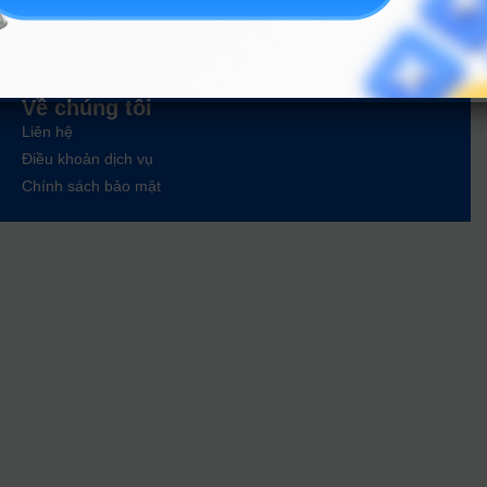
Tin tức
Tin giáo dục nổi bật
Tin tuyển sinh vào 10
Tin tuyển sinh Đại học
Về chúng tôi
Liên hệ
Điều khoản dịch vụ
Chính sách bảo mật