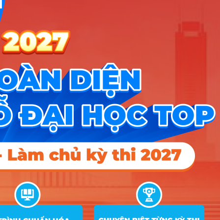
10
Luật
11
Công nghệ thông tin
12
Thiết kế đồ họa số
13
Trí Tuệ nhân tạo ứng dụng
14
Công nghệ Chế tạo máy
15
Cơ điện tử
16
Công nghệ kỹ thuật ô tô
Công nghệ Kỹ thuật Nhiệt (Nhiệt – Điện
17
lạnh)
18
Điện lạnh và điều hoà không khí
19
Công nghệ Kỹ thuật Điện – Điện tử
20
Công nghệ Bán dẫn
Công nghệ Kỹ thuật Điều khiển – Tự động
21
hóa
22
Công nghệ Thực phẩm
23
Kỹ thuật Xây dựng
24
Quản trị dịch vụ du lịch và lữ hành
25
Quản trị khách sạn