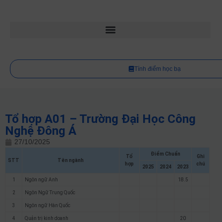
Tính điểm học bạ
Tổ hợp A01 – Trường Đại Học Công
Nghệ Đông Á
27/10/2025
Điểm Chuẩn
Tổ
Ghi
STT
Tên ngành
hợp
chú
2025
2024
2023
1
Ngôn ngữ Anh
18.5
2
Ngôn Ngữ Trung Quốc
3
Ngôn ngữ Hàn Quốc
4
Quản trị kinh doanh
20