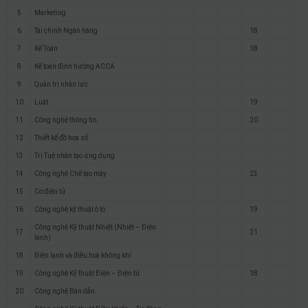
5
Marketing
6
Tài chính Ngân hàng
18
7
Kế Toán
18
8
Kế toán định hướng ACCA
9
Quản trị nhân lực
10
Luật
19
11
Công nghệ thông tin
20
12
Thiết kế đồ họa số
13
Trí Tuệ nhân tạo ứng dụng
14
Công nghệ Chế tạo máy
23
15
Cơ điện tử
16
Công nghệ kỹ thuật ô tô
19
Công nghệ Kỹ thuật Nhiệt (Nhiệt – Điện
17
21
lạnh)
18
Điện lạnh và điều hoà không khí
19
Công nghệ Kỹ thuật Điện – Điện tử
18
20
Công nghệ Bán dẫn