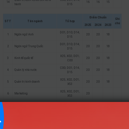
14
16
16
15
hành
D15
Điểm Chuẩn
Ghi
STT
Tên ngành
Tổ hợp
chú
2025
2024
2023
D01; D10; D14;
1
Ngôn ngữ Anh
20
20
18
D15
D01; D10; D14;
2
Ngôn ngữ Trung Quốc
20
20
18
D15
X25; X02; D01;
3
Kinh tế quốc tế
20
20
18
C00
C00; D01; D14;
4
Quản lý nhà nước
20
20
18
D15
X25; X02; D01;
5
Quản trị kinh doanh
20
20
18
X53
X25; X02; D01;
6
Marketing
20
X53
X25; X02; D01;
7
Bất động sản
20
20
18
C00
X25; X02; D01;
8
Tài chính – Ngân hàng
20
20
18
X53
X25; X02; D01;
9
Công nghệ tài chính
20
20