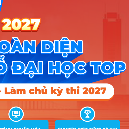
X53
X25; X02; D01;
10
Kế toán
20
20
18
X53
X25; C00; D01;
11
Luật
20
D14
X25; C00; D01;
12
Luật kinh tế
20
20
18
D14
Logistics và quản lý chuỗi cung
A00; A01; D01;
13
20
20
18
ứng
X22
Quản trị dịch vụ du lịch và lữ
C00; D01; D14;
14
20
20
18
hành
D15
Hướng nghiệp
HOCMAI