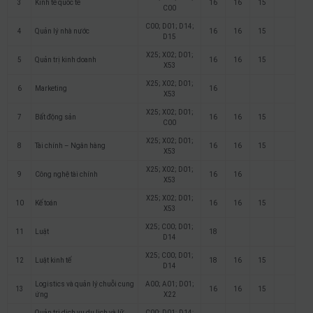
3
Kinh tế quốc tế
16
16
15
C00
C00; D01; D14;
4
Quản lý nhà nước
16
16
15
D15
X25; X02; D01;
5
Quản trị kinh doanh
16
16
15
X53
X25; X02; D01;
6
Marketing
16
X53
X25; X02; D01;
7
Bất động sản
16
16
15
C00
X25; X02; D01;
8
Tài chính – Ngân hàng
16
16
15
X53
X25; X02; D01;
9
Công nghệ tài chính
16
16
X53
X25; X02; D01;
10
Kế toán
16
16
15
X53
X25; C00; D01;
11
Luật
18
D14
X25; C00; D01;
12
Luật kinh tế
18
16
15
D14
Logistics và quản lý chuỗi cung
A00; A01; D01;
13
16
16
15
ứng
X22
Quản trị dịch vụ du lịch và lữ
C00; D01; D14;