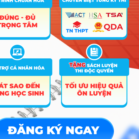
ĐĂNG KÝ NGAY
Công cụ
Trắc nghiệm MBTI
Tra cứu đề án tuyển sinh
Tư vấn hướng nghiệp
Tin tức
Tin giáo dục nổi bật
Tin tuyển sinh vào 10
Tin tuyển sinh Đại học
Về chúng tôi
Liên hệ
Điều khoản dịch vụ
Chính sách bảo mật