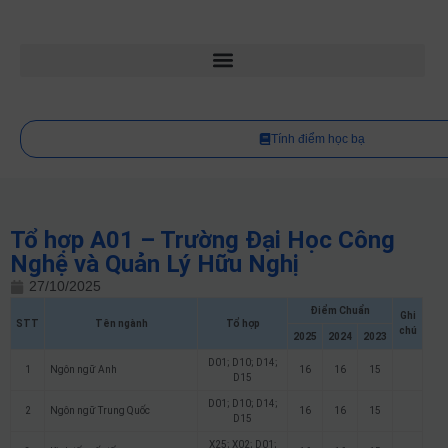
Tính điểm học bạ
Tổ hợp A01 – Trường Đại Học Công
Nghệ và Quản Lý Hữu Nghị
27/10/2025
Điểm Chuẩn
Ghi
STT
Tên ngành
Tổ hợp
chú
2025
2024
2023
D01; D10; D14;
1
Ngôn ngữ Anh
16
16
15
D15
D01; D10; D14;
2
Ngôn ngữ Trung Quốc
16
16
15
D15
X25; X02; D01;