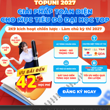
D01; D09; D10; D11; D12; D13; D14; D15; D66
D01; D09; D10; D11; D12; D13; D14; D15; D66
D01; D09; D10; D11; D12; D13; D14; D15; D66
D01; D09; D10; D11; D12; D13; D14; D15; D66
D01; D09; D10; D11; D12; D13; D14; D15; D66
C00; C03; C04; C14; C19; D01; D10; D66; D
C00; C03; C04; C14; C19; D01; D10; D66; D
C00; C03; C04; C14; C19; C20; D01; D10; D66
C00; C03; C04; C14; C19; C20; D01; D10; D66
C00; C03; C04; C14; C19; C20; D01; D04; D10
C00; C03; C04; C14; C19; C20; D01; D04; D10
C00; C03; C04; C14; C19; C20; D01; D10; D66