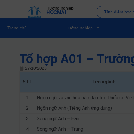
Hướng nghiệp
Tính điểm học 
HOCMAI
Trang chủ
Hướng nghiệp
Tổ hợp A01 – Trườn
27/10/2025
STT
Tên ngành
1
Ngôn ngữ và văn hóa các dân tộc thiểu số Việ
2
Ngôn ngữ Anh (Tiếng Anh ứng dụng)
3
Song ngữ Anh – Hàn
4
Song ngữ Anh – Trung