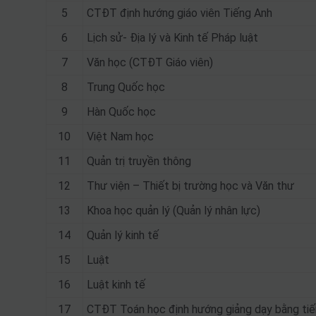
5
CTĐT định hướng giáo viên Tiếng Anh
6
Lịch sử- Địa lý và Kinh tế Pháp luật
7
Văn học (CTĐT Giáo viên)
8
Trung Quốc học
9
Hàn Quốc học
10
Việt Nam học
11
Quản trị truyền thông
12
Thư viện – Thiết bị trường học và Văn thư
13
Khoa học quản lý (Quản lý nhân lực)
14
Quản lý kinh tế
15
Luật
16
Luật kinh tế
17
CTĐT Toán học định hướng giảng dạy bằng ti