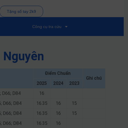
Tặng sổ tay 2k9
Công cụ tra cứu
i Nguyên
Điểm Chuẩn
Ghi chú
2025
2024
2023
; D66; D84
16
5; D66; D84
16.35
16
15
5; D66; D84
16.35
16
15
5; D66; D84
16.35
16