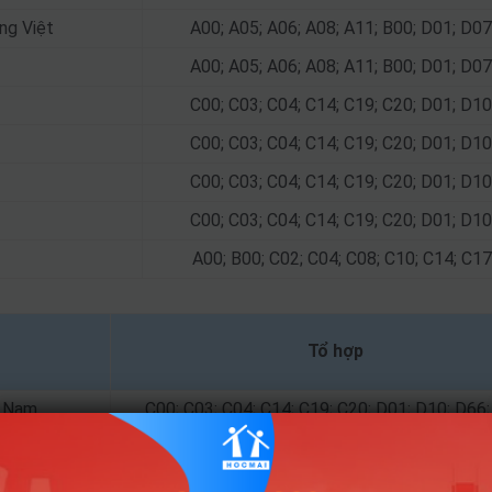
ng Việt
A00; A05; A06; A08; A11; B00; D01; D07
A00; A05; A06; A08; A11; B00; D01; D07
C00; C03; C04; C14; C19; C20; D01; D10
C00; C03; C04; C14; C19; C20; D01; D10
C00; C03; C04; C14; C19; C20; D01; D10
C00; C03; C04; C14; C19; C20; D01; D10
A00; B00; C02; C04; C08; C10; C14; C17
Tổ hợp
t Nam
C00; C03; C04; C14; C19; C20; D01; D10; D66
D01; D09; D10; D11; D12; D13; D14; D15; D66
D01; D09; D10; D11; D12; D13; D14; D15; D66