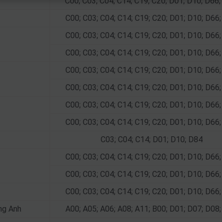
C00; C03; C04; C14; C19; C20; D01; D10; D66
C00; C03; C04; C14; C19; C20; D01; D10; D66
C00; C03; C04; C14; C19; C20; D01; D10; D66
C00; C03; C04; C14; C19; C20; D01; D10; D66
C00; C03; C04; C14; C19; C20; D01; D10; D66
C00; C03; C04; C14; C19; C20; D01; D10; D66
C00; C03; C04; C14; C19; C20; D01; D10; D66
C00; C03; C04; C14; C19; C20; D01; D10; D66
C03; C04; C14; D01; D10; D84
C00; C03; C04; C14; C19; C20; D01; D10; D66
C00; C03; C04; C14; C19; C20; D01; D10; D66
C00; C03; C04; C14; C19; C20; D01; D10; D66
ng Anh
A00; A05; A06; A08; A11; B00; D01; D07; D08