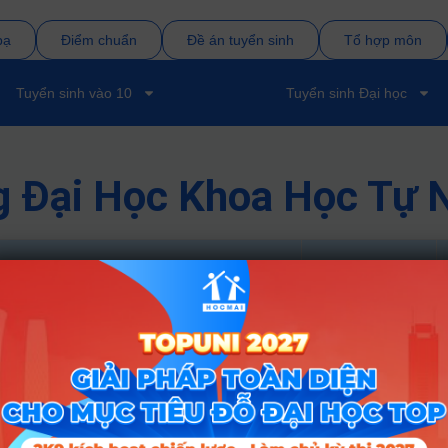
bạ
Điểm chuẩn
Đề án tuyển sinh
Tổ hợp môn
Tuyển sinh vào 10
Tuyển sinh Đại học
g Đại Học Khoa Học Tự
ngành
Tổ hợp
D01; D07
D01; D10
n tin
D01
D01