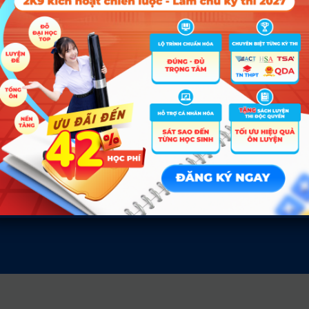
D01; D10
ĐĂN
Tin tức
Về c
Tin giáo dục nổi bật
Liên hệ
Tin tuyển sinh vào 10
Điều kh
Tin tuyển sinh Đại học
Chính s