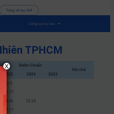
Tặng sổ tay 2k9
Công cụ tra cứu
 Nhiên TPHCM
X
Điểm Chuẩn
Ghi chú
2025
2024
2023
22.5
20.71
24.66
25.55
27.17