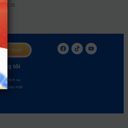
21.15
G KÝ NGAY
húng tôi
oản dịch vụ
ách bảo mật