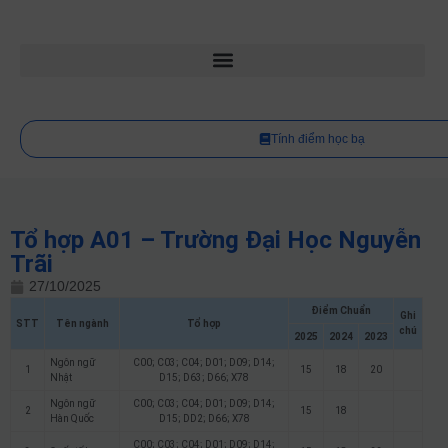
Tính điểm học bạ
Tổ hợp A01 – Trường Đại Học Nguyễn
Trãi
27/10/2025
Điểm Chuẩn
Ghi
STT
Tên ngành
Tổ hợp
chú
2025
2024
2023
Ngôn ngữ
C00; C03; C04; D01; D09; D14;
1
15
18
20
Nhật
D15; D63; D66; X78
Ngôn ngữ
C00; C03; C04; D01; D09; D14;
2
15
18
Hàn Quốc
D15; DD2; D66; X78
C00; C03; C04; D01; D09; D14;