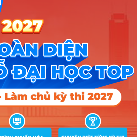
Tư vấn hướng nghiệp
Tin tức
Tin giáo dục nổi bật
Tin tuyển sinh vào 10
Tin tuyển sinh Đại học
Về chúng tôi
Liên hệ
Điều khoản dịch vụ
Chính sách bảo mật