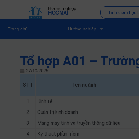
Hướng nghiệp
Tính điểm học 
HOCMAI
Trang chủ
Hướng nghiệp
Tổ hợp A01 – Trườn
27/10/2025
STT
Tên ngành
1
Kinh tế
2
Quản trị kinh doanh
3
Mạng máy tính và truyền thông dữ liệu
4
Kỹ thuật phần mềm