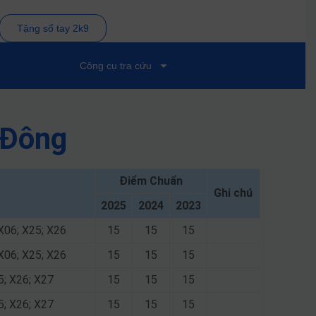
Tặng sổ tay 2k9
Công cụ tra cứu
 Đông
Điểm Chuẩn
Ghi chú
2025
2024
2023
 X06; X25; X26
15
15
15
 X06; X25; X26
15
15
15
5; X26; X27
15
15
15
5; X26; X27
15
15
15