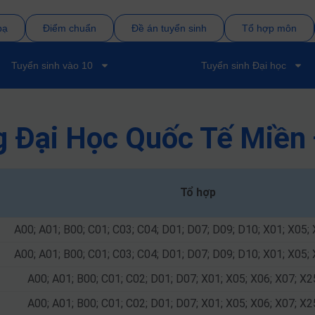
bạ
Điểm chuẩn
Đề án tuyển sinh
Tổ hợp môn
Tuyển sinh vào 10
Tuyển sinh Đại học
g Đại Học Quốc Tế Miền
Tổ hợp
A00; A01; B00; C01; C03; C04; D01; D07; D09; D10; X01; X05;
A00; A01; B00; C01; C03; C04; D01; D07; D09; D10; X01; X05;
A00; A01; B00; C01; C02; D01; D07; X01; X05; X06; X07; X2
A00; A01; B00; C01; C02; D01; D07; X01; X05; X06; X07; X2