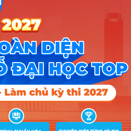
X70
quy đổi
Giáo dục Quốc phòng –
2
An ninh
C00; D01; D14;
Điểm đã
27.06
29.35
27.88
X70
quy đổi
A00; A01; D01;
Điểm đã
24.32
27.8
27.1
X06
quy đổi
3
Sư phạm Tin học
A00; A01; D01;
Điểm đã
24.32
27.8
27.1
X06
quy đổi
C00; D01; X70;
Điểm đã
28.52
29.8
29.1
X74
quy đổi
4
Sư phạm Ngữ văn
C00; D01; X70;
Điểm đã
28.52
29.8
29.1
X74
quy đổi
A01; D01; D12;
Điểm đã
27.2
29.58
28.92
D14
quy đổi
5
Sư phạm Tiếng Anh
A01; D01; D12;
Điểm đã
27.2
29.58
28.92
D14
quy đổi
A01; D01; D12;
Điểm đã
25
28.94
28.32
D14
quy đổi
6
Ngôn ngữ Anh
A01; D01; D12;
Điểm đã
25
28.94
28.32
D14
quy đổi
A01; D01; D04;
Điểm đã
23.78
28.69
27.57
D14
quy đổi
7
Ngôn ngữ Trung Quốc
A01; D01; D04;
Điểm đã