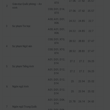
27.06
27.63
25.57
X70
Giáo dục Quốc phòng – An
2
ninh
C00; D01; D14;
27.06
27.63
25.57
X70
A00; A01; D01;
24.32
24.85
22.7
X06
3
Sư phạm Tin học
A00; A01; D01;
24.32
24.85
22.7
X06
C00; D01; X70;
28.52
28.83
27.47
X74
4
Sư phạm Ngữ văn
C00; D01; X70;
28.52
28.83
27.47
X74
A01; D01; D12;
27.2
27.2
26.25
D14
5
Sư phạm Tiếng Anh
A01; D01; D12;
27.2
27.2
26.25
D14
A01; D01; D12;
25
25.94
25.02
D14
6
Ngôn ngữ Anh
A01; D01; D12;
25
25.94
25.02
D14
A01; D01; D04;
23.78
26.14
24.63
D14
7
Ngôn ngữ Trung Quốc
A01; D01; D04;