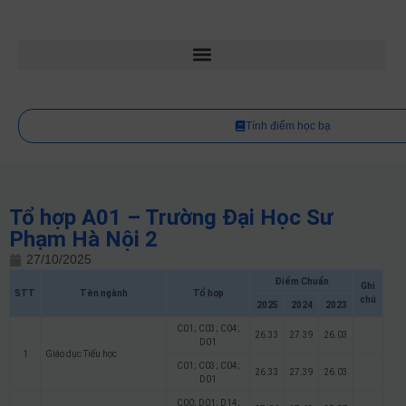
Tính điểm học bạ
Tổ hợp A01 – Trường Đại Học Sư
Phạm Hà Nội 2
27/10/2025
Điểm Chuẩn
Ghi
STT
Tên ngành
Tổ hợp
chú
2025
2024
2023
C01; C03; C04;
26.33
27.39
26.03
D01
1
Giáo dục Tiểu học
C01; C03; C04;
26.33
27.39
26.03
D01
C00; D01; D14;