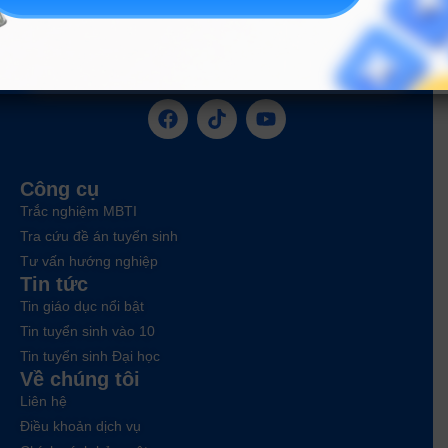
ĐĂNG KÝ NGAY
Công cụ
Trắc nghiệm MBTI
Tra cứu đề án tuyển sinh
Tư vấn hướng nghiệp
Tin tức
Tin giáo dục nổi bật
Tin tuyển sinh vào 10
Tin tuyển sinh Đại học
Về chúng tôi
Liên hệ
Điều khoản dịch vụ