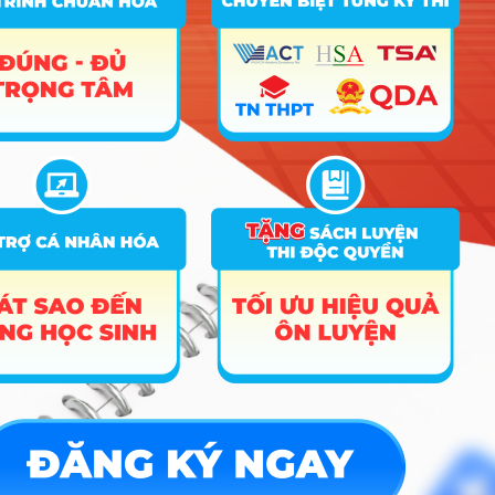
23.78
28.69
27.57
D14
quy đổi
B03; C00; D01;
Điểm đã
26.68
28.1
X70
quy đổi
8
Tâm lý học giáo dục
B03; C00; D01;
Điểm đã
26.68
28.1
X70
quy đổi
C00; D01; X70;
Điểm đã
26.3
27.15
25.94
X74
quy đổi
9
Việt Nam học
C00; D01; X70;
Điểm đã
26.3
27.15
25.94
X74
quy đổi
A00; A01; D01;
Điểm đã
21.6
27.39
26.42
X06
quy đổi
10
Công nghệ thông tin
A00; A01; D01;
Điểm đã
21.6
27.39
26.42
X06
quy đổi
Hướng nghiệp
HOCMAI