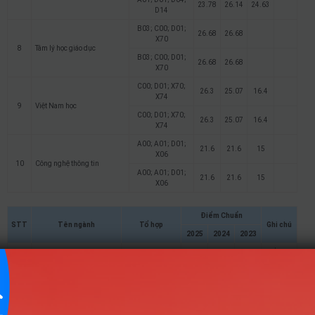
23.78
26.14
24.63
D14
B03; C00; D01;
26.68
26.68
X70
8
Tâm lý học giáo dục
B03; C00; D01;
26.68
26.68
X70
C00; D01; X70;
26.3
25.07
16.4
X74
9
Việt Nam học
C00; D01; X70;
26.3
25.07
16.4
X74
A00; A01; D01;
21.6
21.6
15
X06
10
Công nghệ thông tin
A00; A01; D01;
21.6
21.6
15
X06
Điểm Chuẩn
STT
Tên ngành
Tổ hợp
Ghi chú
2025
2024
2023
C01; C03; C04;
Điểm đã
26.33
29.44
29.28
D01
quy đổi
1
Giáo dục Tiểu học
C01; C03; C04;
Điểm đã
26.33
29.44
29.28
D01
quy đổi
C00; D01; D14;
Điểm đã
27.06
29.35
27.88