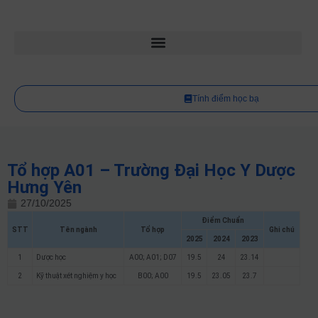
Tính điểm học bạ
Tổ hợp A01 – Trường Đại Học Y Dược
Hưng Yên
27/10/2025
Điểm Chuẩn
STT
Tên ngành
Tổ hợp
Ghi chú
2025
2024
2023
1
Dược học
A00; A01; D07
19.5
24
23.14
2
Kỹ thuật xét nghiệm y học
B00; A00
19.5
23.05
23.7