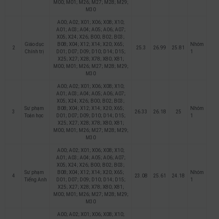
M00; M01; M26; M27; M28; M29;
M30
A00; A02; X01; X06; X08; X10;
A01; A03; A04; A05; A06; A07;
X05; X24; X26; B00; B02; B03;
Giáo dục
B08; X04; X12; X14; X20; X65;
Nhóm
2
25.3
26.99
25.81
Chính trị
D01; D07; D09; D10; D14; D15;
1
X25; X27; X28; X78; X80; X81;
M00; M01; M26; M27; M28; M29;
M30
A00; A02; X01; X06; X08; X10;
A01; A03; A04; A05; A06; A07;
X05; X24; X26; B00; B02; B03;
Sư phạm
B08; X04; X12; X14; X20; X65;
Nhóm
3
26.33
26.18
25
Toán học
D01; D07; D09; D10; D14; D15;
1
X25; X27; X28; X78; X80; X81;
M00; M01; M26; M27; M28; M29;
M30
A00; A02; X01; X06; X08; X10;
A01; A03; A04; A05; A06; A07;
X05; X24; X26; B00; B02; B03;
Sư phạm
B08; X04; X12; X14; X20; X65;
Nhóm
4
23.08
25.61
24.18
Tiếng Anh
D01; D07; D09; D10; D14; D15;
1
X25; X27; X28; X78; X80; X81;
M00; M01; M26; M27; M28; M29;
M30
A00; A02; X01; X06; X08; X10;