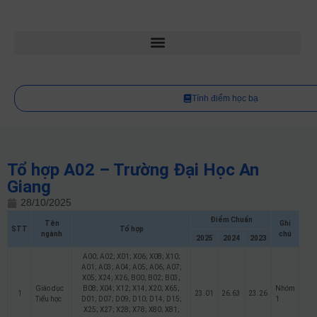
Tính điểm học bạ
Tổ hợp A02 – Trường Đại Học An
Giang
28/10/2025
Điểm Chuẩn
Tên
Ghi
STT
Tổ hợp
ngành
chú
2025
2024
2023
A00; A02; X01; X06; X08; X10;
A01; A03; A04; A05; A06; A07;
X05; X24; X26; B00; B02; B03;
Giáo dục
B08; X04; X12; X14; X20; X65;
Nhóm
1
23.01
26.63
23.26
Tiểu học
D01; D07; D09; D10; D14; D15;
1
X25; X27; X28; X78; X80; X81;