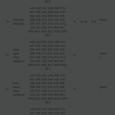
M30
A00; A02; X01; X06; X08; X10;
A01; A03; A04; A05; A06; A07;
X05; X24; X26; B00; B02; B03;
Phát triển
B08; X04; X12; X14; X20; X65;
Nhóm
19
16
22.08
19.6
nông thôn
D01; D07; D09; D10; D14; D15;
1
X25; X27; X28; X78; X80; X81;
M00; M01; M26; M27; M28; M29;
M30
A00; A02; X01; X06; X08; X10;
A01; A03; A04; A05; A06; A07;
Công
X05; X24; X26; B00; B02; B03;
nghệ
B08; X04; X12; X14; X20; X65;
Nhóm
20
16
nông
D01; D07; D09; D10; D14; D15;
1
nghiệp số
X25; X27; X28; X78; X80; X81;
M00; M01; M26; M27; M28; M29;
M30
A00; A02; X01; X06; X08; X10;
A01; A03; A04; A05; A06; A07;
Kinh
X05; X24; X26; B00; B02; B03;
doanh
B08; X04; X12; X14; X20; X65;
Nhóm
21
16
nông
D01; D07; D09; D10; D14; D15;
1
nghiệp số
X25; X27; X28; X78; X80; X81;
M00; M01; M26; M27; M28; M29;
M30
A00; A02; X01; X06; X08; X10;
A01; A03; A04; A05; A06; A07;