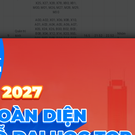
X25; X27; X28; X78; X80; X81;
M00; M01; M26; M27; M28; M29;
M30
A00; A02; X01; X06; X08; X10;
A01; A03; A04; A05; A06; A07;
X05; X24; X26; B00; B02; B03;
Quản trị
B08; X04; X12; X14; X20; X65;
Nhóm
9
kinh
16.5
21.52
22.52
D01; D07; D09; D10; D14; D15;
1
doanh
X25; X27; X28; X78; X80; X81;
M00; M01; M26; M27; M28; M29;
M30
A00; A02; X01; X06; X08; X10;
A01; A03; A04; A05; A06; A07;
X05; X24; X26; B00; B02; B03;
B08; X04; X12; X14; X20; X65;
Nhóm
10
Marketing
17
23.17
22.93
D01; D07; D09; D10; D14; D15;
1
X25; X27; X28; X78; X80; X81;
M00; M01; M26; M27; M28; M29;
M30
A00; A02; X01; X06; X08; X10;
A01; A03; A04; A05; A06; A07;
X05; X24; X26; B00; B02; B03;
Tài chính
B08; X04; X12; X14; X20; X65;
Nhóm
11
– Ngân
16
22.56
21.75
D01; D07; D09; D10; D14; D15;
1
hàng
X25; X27; X28; X78; X80; X81;
M00; M01; M26; M27; M28; M29;
M30