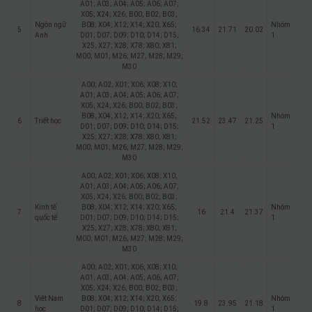
A01; A03; A04; A05; A06; A07;
X05; X24; X26; B00; B02; B03;
Ngôn ngữ
B08; X04; X12; X14; X20; X65;
Nhóm
5
16.34
21.71
20.02
Anh
D01; D07; D09; D10; D14; D15;
1
X25; X27; X28; X78; X80; X81;
M00; M01; M26; M27; M28; M29;
M30
A00; A02; X01; X06; X08; X10;
A01; A03; A04; A05; A06; A07;
X05; X24; X26; B00; B02; B03;
B08; X04; X12; X14; X20; X65;
Nhóm
6
Triết học
21.52
23.47
21.25
D01; D07; D09; D10; D14; D15;
1
X25; X27; X28; X78; X80; X81;
M00; M01; M26; M27; M28; M29;
M30
A00; A02; X01; X06; X08; X10;
A01; A03; A04; A05; A06; A07;
X05; X24; X26; B00; B02; B03;
Kinh tế
B08; X04; X12; X14; X20; X65;
Nhóm
7
16
21.4
21.37
quốc tế
D01; D07; D09; D10; D14; D15;
1
X25; X27; X28; X78; X80; X81;
M00; M01; M26; M27; M28; M29;
M30
A00; A02; X01; X06; X08; X10;
A01; A03; A04; A05; A06; A07;
X05; X24; X26; B00; B02; B03;
Việt Nam
B08; X04; X12; X14; X20; X65;
Nhóm
8
19.8
23.95
21.18
học
D01; D07; D09; D10; D14; D15;
1