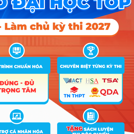
A00; A02; X01; X06; X08; X10;
A01; A03; A04; A05; A06; A07;
X05; X24; X26; B00; B02; B03;
B08; X04; X12; X14; X20; X65;
Nhóm
12
Kế toán
16.5
23.02
22.5
D01; D07; D09; D10; D14; D15;
1
X25; X27; X28; X78; X80; X81;
M00; M01; M26; M27; M28; M29;
M30
A00; A02; X01; X06; X08; X10;
A01; A03; A04; A05; A06; A07;
X05; X24; X26; B00; B02; B03;
B08; X04; X12; X14; X20; X65;
Nhóm
13
Luật
19
25.1
22.51
D01; D07; D09; D10; D14; D15;
1
X25; X27; X28; X78; X80; X81;
M00; M01; M26; M27; M28; M29;
M30
A00; A02; X01; X06; X08; X10;
A01; A03; A04; A05; A06; A07;
X05; X24; X26; B00; B02; B03;
Kỹ thuật
B08; X04; X12; X14; X20; X65;
Nhóm
14
phần
16
19.4
18.5
D01; D07; D09; D10; D14; D15;
1
mềm
X25; X27; X28; X78; X80; X81;
M00; M01; M26; M27; M28; M29;
M30
A00; A02; X01; X06; X08; X10;
A01; A03; A04; A05; A06; A07;
X05; X24; X26; B00; B02; B03;
Công