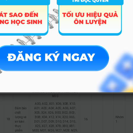
B08; X04; X12; X14; X20; X65;
Nhóm
15
nghệ
16
20.72
21.12
D01; D07; D09; D10; D14; D15;
1
thông tin
X25; X27; X28; X78; X80; X81;
M00; M01; M26; M27; M28; M29;
M30
A00; A02; X01; X06; X08; X10;
A01; A03; A04; A05; A06; A07;
X05; X24; X26; B00; B02; B03;
Công
B08; X04; X12; X14; X20; X65;
Nhóm
16
nghệ thực
16
D01; D07; D09; D10; D14; D15;
1
phẩm
X25; X27; X28; X78; X80; X81;
M00; M01; M26; M27; M28; M29;
M30
A00; A02; X01; X06; X08; X10;
A01; A03; A04; A05; A06; A07;
X05; X24; X26; B00; B02; B03;
Công
B08; X04; X12; X14; X20; X65;
Nhóm
17
nghệ sau
16
16
D01; D07; D09; D10; D14; D15;
1
thu hoạch
X25; X27; X28; X78; X80; X81;
M00; M01; M26; M27; M28; M29;
M30
A00; A02; X01; X06; X08; X10;
Đảm bảo
A01; A03; A04; A05; A06; A07;
chất
X05; X24; X26; B00; B02; B03;
lượng và
B08; X04; X12; X14; X20; X65;
Nhóm
18
16
an toàn
D01; D07; D09; D10; D14; D15;
1
thực
X25; X27; X28; X78; X80; X81;
phẩm
M00; M01; M26; M27; M28; M29;