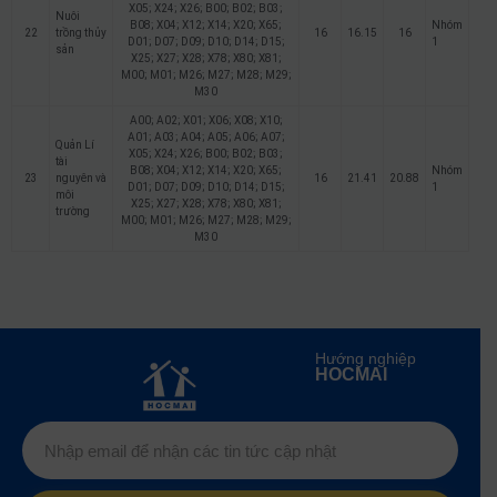
X05; X24; X26; B00; B02; B03;
Nuôi
B08; X04; X12; X14; X20; X65;
Nhóm
22
trồng thủy
16
16.15
16
D01; D07; D09; D10; D14; D15;
1
sản
X25; X27; X28; X78; X80; X81;
M00; M01; M26; M27; M28; M29;
M30
A00; A02; X01; X06; X08; X10;
A01; A03; A04; A05; A06; A07;
Quản Lí
X05; X24; X26; B00; B02; B03;
tài
B08; X04; X12; X14; X20; X65;
Nhóm
23
nguyên và
16
21.41
20.88
D01; D07; D09; D10; D14; D15;
1
môi
X25; X27; X28; X78; X80; X81;
trường
M00; M01; M26; M27; M28; M29;
M30
Hướng nghiệp
HOCMAI