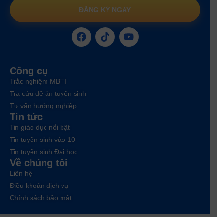
ĐĂNG KÝ NGAY
Công cụ
Trắc nghiệm MBTI
Tra cứu đề án tuyển sinh
Tư vấn hướng nghiệp
Tin tức
Tin giáo dục nổi bật
Tin tuyển sinh vào 10
Tin tuyển sinh Đại học
Về chúng tôi
Liên hệ
Điều khoản dịch vụ
Chính sách bảo mật