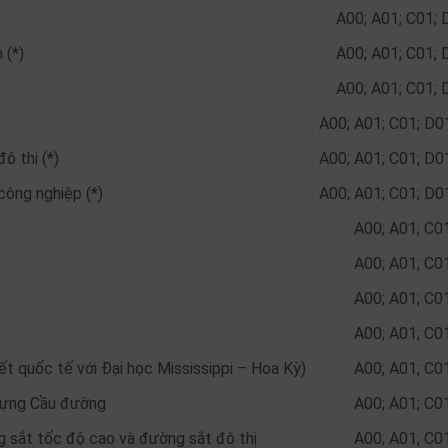
A00; A01; C01; 
 (*)
A00; A01; C01; 
A00; A01; C01; 
A00; A01; C01; D0
ô thị (*)
A00; A01; C01; D0
công nghiệp (*)
A00; A01; C01; D0
A00; A01; C0
A00; A01; C0
A00; A01; C0
A00; A01; C0
ết quốc tế với Đại học Mississippi – Hoa Kỳ)
A00; A01; C0
 dựng Cầu đường
A00; A01; C0
g sắt tốc độ cao và đường sắt đô thị
A00; A01; C0