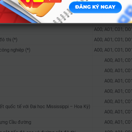
 (*)
A00; A01; C01; 
A00; A01; C01; 
A00; A01; C01; D0
ô thị (*)
A00; A01; C01; D0
công nghiệp (*)
A00; A01; C01; D0
A00; A01; C0
A00; A01; C0
A00; A01; C0
A00; A01; C0
A00; A01; C0
ết quốc tế với Đại học Mississippi – Hoa Kỳ)
A00; A01; C0
 dựng Cầu đường
A00; A01; C0