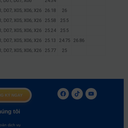
1; D01; D07; X06
24.34
1; D07; X05; X06; X26
26.18
26
1; D07; X05; X06; X26
25.58
25.5
1; D07; X05; X06; X26
25.24
25.5
1; D07; X05; X06; X26
25.13
24.75
26.86
1; D07; X05; X06; X26
25.77
25
G KÝ NGAY
húng tôi
oản dịch vụ