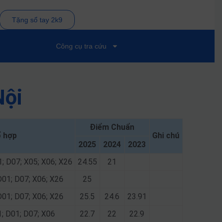
Tặng sổ tay 2k9
Công cụ tra cứu
Nội
Điểm Chuẩn
 hợp
Ghi chú
2025
2024
2023
1; D07; X05; X06; X26
24.55
21
D01; D07; X06; X26
25
D01; D07; X06; X26
25.5
24.6
23.91
1; D01; D07; X06
22.7
22
22.9