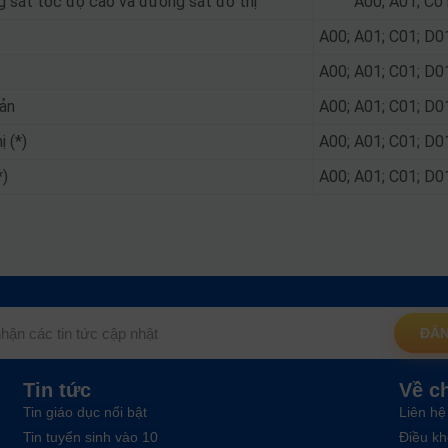
g sắt tốc độ cao và đường sắt đô thị
A00; A01; C0
A00; A01; C01; D0
A00; A01; C01; D0
sản
A00; A01; C01; D0
 (*)
A00; A01; C01; D0
*)
A00; A01; C01; D0
ĐĂN
Tin tức
Về c
Tin giáo dục nổi bật
Liên hệ
Tin tuyển sinh vào 10
Điều kh