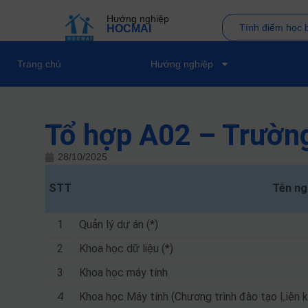
Hướng nghiệp
Tính điểm học 
HOCMAI
Trang chủ
Hướng nghiệp
Tổ hợp A02 – Trườn
28/10/2025
STT
Tên ng
1
Quản lý dự án (*)
2
Khoa học dữ liệu (*)
3
Khoa học máy tính
4
Khoa học Máy tính (Chương trình đào tạo Liên k