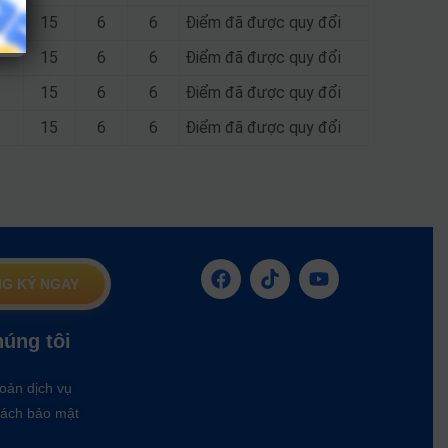
15
6
6
Điểm đã được quy đổi
15
6
6
Điểm đã được quy đổi
15
6
6
Điểm đã được quy đổi
15
6
6
Điểm đã được quy đổi
G KÝ NGAY
húng tôi
oản dịch vụ
ách bảo mật