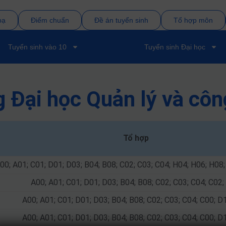
bạ
Điểm chuẩn
Đề án tuyển sinh
Tổ hợp môn
Tuyển sinh vào 10
Tuyển sinh Đại học
g Đại học Quản lý và c
Tổ hợp
00; A01; C01; D01; D03; B04; B08; C02; C03; C04; H04; H06; H08;
A00; A01; C01; D01; D03; B04; B08; C02; C03; C04; C02
A00; A01; C01; D01; D03; B04; B08; C02; C03; C04; C00; D
A00; A01; C01; D01; D03; B04; B08; C02; C03; C04; C00; D