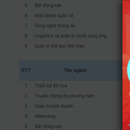
5
Bất động sản
6
Kinh doanh quốc tế
7
Công nghệ thông tin
8
Logistics và quản lý chuỗi cung ứng
9
Quản lý thể dục thể thao
STT
Tên ngành
1
Thiết kế đồ họa
2
Truyền thông đa phương tiện
3
Quản trị kinh doanh
4
Marketing
A
5
Bất động sản
A