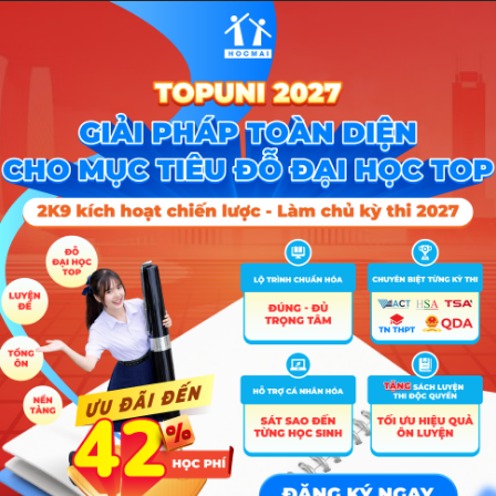
A00; A01; C01; D01; D03; B04; B08; C02; C03; C04; C00; D
A00; A01; C01; D01; D03; B04; B08; C02; C03; C04; C00; D
A00; A01; C01; D01; D03; A03; A04; D07; X06
A00; A01; C01; D01; D03; B04; B08; C02; C03; C04; C00; D
A00; A01; C01; D01; D03; B04; B08; C02; C03; C04; C00; D
Tổ hợp
A00; A01; C01; C02; C03; C04; D01; D03
A00; A01; C00; C01; C02; C03; C04; D01; D03; H01
A00; A01; C00; C01; C02; C03; C04; D01; D03; X01
00; A01; B04; B08; C00; C01; C02; C03; C04; D01; D03; D14; X01
00; A01; B04; B08; C00; C01; C02; C03; C04; D01; D03; D14; X01