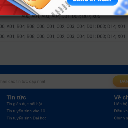
00; A01; B04; B08; C00; C01; C02; C03; C04; D01; D03; D14; X01
A00; A01; A03; A04; D01; D03; D07; X06
00; A01; B04; B08; C00; C01; C02; C03; C04; D01; D03; D14; X01
00; A01; B04; B08; C00; C01; C02; C03; C04; D01; D03; D14; X01
ĐĂN
Tin tức
Về c
Tin giáo dục nổi bật
Liên hệ
Tin tuyển sinh vào 10
Điều kh
Tin tuyển sinh Đại học
Chính s