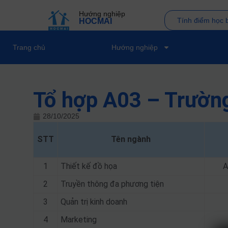
Hướng nghiệp
Tính điểm học 
HOCMAI
Trang chủ
Hướng nghiệp
Tổ hợp A03 – Trườn
28/10/2025
STT
Tên ngành
1
Thiết kế đồ họa
A
2
Truyền thông đa phương tiện
3
Quản trị kinh doanh
4
Marketing