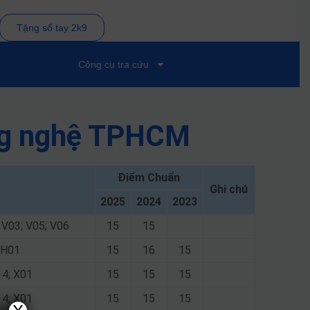
Tặng sổ tay 2k9
Công cụ tra cứu
ông nghệ TPHCM
Điểm Chuẩn
Ghi chú
2025
2024
2023
 V03; V05; V06
15
15
; H01
15
16
15
14; X01
15
15
15
14; X01
15
15
15