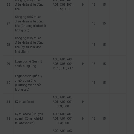
Công nghệ kỹ thuật
A00; A01; A03;
26
điều khiển và tự động
A04; C03; D01;
14
15
15
hóa
D09; D10
Công nghệ kỹ thuật
điều khiển và tự động
27
15
15
hóa (Chương trình chất
lượng cao)
Công nghệ kỹ thuật
điều khiển và tự động
28
15
15
hóa (Kỹ sư làm việc
Nhật Bản)
A00; A01; A04;
Logistics và Quản lý
29
A08; C03; C04;
14
15
15
chuỗi cung ứng
D01; D10; X17
Logistics và Quản lý
chuỗi cung ứng
30
15
15
(Chương trình chất
lượng cao)
A00; A01; A03;
31
Kỹ thuật Robot
A04; A07; C01;
14
C03; D01
Kỹ thuật ô tô (Chuyên
A00; A01; A03;
32
ngành: Công nghệ kỹ
A04; A07; C01;
14
15
15
thuật ô tô điện)
C03; D01
A00; A01; A02;