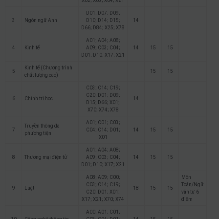
X02; X03; X04; X21
D01; D07; D09;
3
Ngôn ngữ Anh
D10; D14; D15;
14
D66; D84; X25; X78
A01; A04; A08;
4
Kinh tế
A09; C03; C04;
14
15
15
D01; D10; X17; X21
Kinh tế (Chương trình
5
15
15
chất lượng cao)
C03; C14; C19;
C20; D01; D09;
6
Chính trị học
14
D15; D66; X01;
X70; X74; X78
A01; C01; C03;
Truyền thông đa
7
C04; C14; D01;
14
15
15
phương tiện
X01
A01; A04; A08;
8
Thương mại điện tử
A09; C03; C04;
14
15
15
D01; D10; X17; X21
A08; A09; C00;
Môn
C03; C14; C19;
Toán/Ngữ
9
Luật
18
15
15
C20; D01; X01;
văn từ 6
X17; X21; X70; X74
điểm
A00; A01; C01;