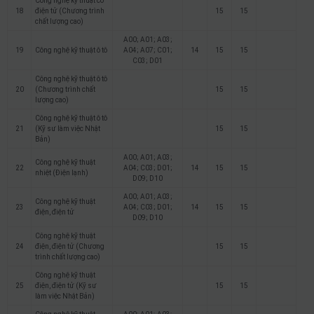
Công nghệ kỹ thuật cơ
18
điện tử (Chương trình
15
15
chất lượng cao)
A00; A01; A03;
19
Công nghệ kỹ thuật ô tô
A04; A07; C01;
14
15
15
C03; D01
Công nghệ kỹ thuật ô tô
20
(Chương trình chất
15
15
lượng cao)
Công nghệ kỹ thuật ô tô
21
(Kỹ sư làm việc Nhật
15
15
Bản)
A00; A01; A03;
Công nghệ kỹ thuật
22
A04; C03; D01;
14
15
15
nhiệt (Điện lạnh)
D09; D10
A00; A01; A03;
Công nghệ kỹ thuật
23
A04; C03; D01;
14
15
15
điện, điện tử
D09; D10
Công nghệ kỹ thuật
24
điện, điện tử (Chương
15
15
trình chất lượng cao)
Công nghệ kỹ thuật
25
điện, điện tử (Kỹ sư
15
15
làm việc Nhật Bản)