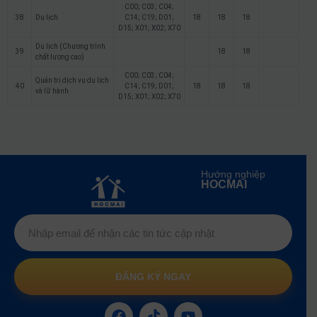
C00; C03; C04;
38
Du lịch
C14; C19; D01;
18
18
18
D15; X01; X02; X70
Du lịch (Chương trình
39
18
18
chất lượng cao)
C00; C03; C04;
Quản trị dịch vụ du lịch
40
C14; C19; D01;
18
18
18
và lữ hành
D15; X01; X02; X70
Hướng nghiệp
HOCMAI
ĐĂNG KÝ NGAY