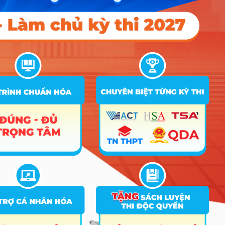
D15; X01; X02; X70
Điểm Chuẩn
STT
Tên ngành
Tổ hợp
Ghi chú
2025
2024
2023
C00; C03; C04;
1
Giáo dục học
C14; C19; D01;
18
18
18
D15; X01; X02; X70
D01; D07; D09;
2
Ngôn ngữ Anh
D10; D14; D15;
18
D66; D84; X25; X78
A01; A04; A08;
3
Kinh tế
A09; C03; C04;
18
18
18
D01; D10; X17; X21
Kinh tế (Chương trình
4
18
18
chất lượng cao)
C03; C14; C19;
C20; D01; D09;
5
Chính trị học
18
D15; D66; X01;
X70; X74; X78
A01; C01; C03;
Truyền thông đa
6
C04; C14; D01;
18
18
18
phương tiện
X01
A01; A04; A08;