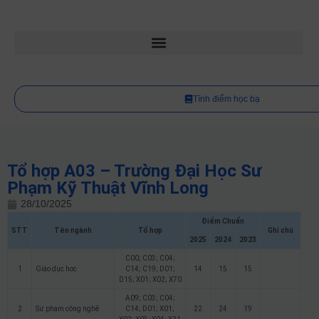
Tính điểm học bạ
Tổ hợp A03 – Trường Đại Học Sư
Phạm Kỹ Thuật Vĩnh Long
28/10/2025
Điểm Chuẩn
STT
Tên ngành
Tổ hợp
Ghi chú
2025
2024
2023
C00; C03; C04;
1
Giáo dục học
C14; C19; D01;
14
15
15
D15; X01; X02; X70
A09; C03; C04;
2
Sư phạm công nghệ
C14; D01; X01;
22
24
19