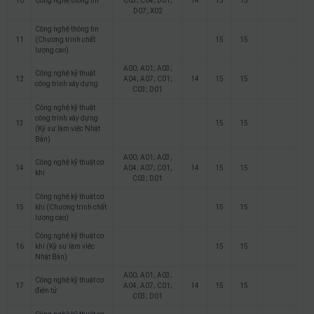
10
Công nghệ thông tin
C03; C04; D01;
14
15
15
D07; X02
Công nghệ thông tin
11
(Chương trình chất
15
15
lượng cao)
A00; A01; A03;
Công nghệ kỹ thuật
12
A04; A07; C01;
14
15
15
công trình xây dựng
C03; D01
Công nghệ kỹ thuật
công trình xây dựng
13
15
15
(Kỹ sư làm việc Nhật
Bản)
A00; A01; A03;
Công nghệ kỹ thuật cơ
14
A04; A07; C01;
14
15
15
khí
C03; D01
Công nghệ kỹ thuật cơ
15
khí (Chương trình chất
15
15
lượng cao)
Công nghệ kỹ thuật cơ
16
khí (Kỹ sư làm việc
15
15
Nhật Bản)
A00; A01; A03;
Công nghệ kỹ thuật cơ
17
A04; A07; C01;
14
15
15
điện tử
C03; D01