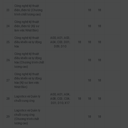
Công nghệ kỹ thuật
23
điện, điện tử (Chương
18
18
trình chất lượng cao)
Công nghệ kỹ thuật
24
điện, điện tử (Kỹ sư
18
18
làm việc Nhật Bản)
Công nghệ kỹ thuật
A00; A01; A03;
25
điều khiển và tự động
A04; C03; D01;
18
18
18
hóa
D09; D10
Công nghệ kỹ thuật
điều khiển và tự động
26
18
18
hóa (Chương trình chất
lượng cao)
Công nghệ kỹ thuật
điều khiển và tự động
27
18
18
hóa (Kỹ sư làm việc
Nhật Bản)
A00; A01; A04;
Logistics và Quản lý
28
A08; C03; C04;
18
18
18
chuỗi cung ứng
D01; D10; X17
Logistics và Quản lý
chuỗi cung ứng
29
18
18
(Chương trình chất
lượng cao)