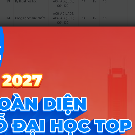
33
Kỹ thuật hoá học
A04; A06; B00;
14
15
15
C04; D01
A00; A01; A02;
34
Công nghệ thực phẩm
A04; A06; B00;
14
15
15
C04; D01
Công nghệ thực phẩm
35
(Chương trình chất
15
15
lượng cao)
Công nghệ thực phẩm
36
(Kỹ sư làm việc Nhật
15
15
Bản)
A01; A02; B00;
37
Thú y
B02; B04; B08;
14
15
15
C04; D01; X13
C00; C03; C04;
38
Công tác xã hội
C14; C19; D01;
14
15
15
D15; X01; X02; X70
C00; C03; C04;
39
Du lịch
C14; C19; D01;
14
15
15
D15; X01; X02; X70
Du lịch (Chương trình
40
15
15
chất lượng cao)
C00; C03; C04;
Quản trị dịch vụ du lịch
41
C14; C19; D01;
14
15
15
và lữ hành