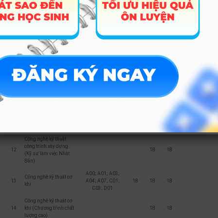
7
Thương mại điện tử
A09; C03; C04;
18
18
18
D01; D10; X17; X21
A08; A09; C00;
Môn
C03; C14; C19;
Toán/Ngữ
8
Luật
21
18
18
C20; D01; X01;
văn từ 7
X17; X21; X70; X74
điểm
A00; A01; C01;
9
Công nghệ thông tin
C03; C04; D01;
18
18
18
D07; X02
Công nghệ thông tin
10
(Chương trình chất
18
18
lượng cao)
A00; A01; A03;
Công nghệ kỹ thuật
11
A04; A07; C01;
18
18
18
công trình xây dựng
C03; D01
Công nghệ kỹ thuật
công trình xây dựng
12
18
18
(Kỹ sư làm việc Nhật
Bản)
A00; A01; A03;
Công nghệ kỹ thuật cơ
13
A04; A07; C01;
18
18
18
khí
C03; D01
Công nghệ kỹ thuật cơ
14
khí (Chương trình chất
18
18
lượng cao)