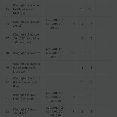
Công nghệ kỹ thuật cơ
15
khí (Kỹ sư làm việc
18
18
Nhật Bản)
A00; A01; A03;
Công nghệ kỹ thuật cơ
16
A04; A07; C01;
18
18
18
điện tử
C03; D01
Công nghệ kỹ thuật cơ
17
điện tử (Chương trình
18
18
chất lượng cao)
A00; A01; A03;
18
Công nghệ kỹ thuật ô tô
A04; A07; C01;
18
18
18
C03; D01
Công nghệ kỹ thuật ô tô
19
(Chương trình chất
18
18
lượng cao)
Công nghệ kỹ thuật ô tô
20
(Kỹ sư làm việc Nhật
18
18
Bản)
A00; A01; A03;
Công nghệ kỹ thuật
21
A04; C03; D01;
18
18
18
nhiệt (Điện lạnh)
D09; D10
A00; A01; A03;
Công nghệ kỹ thuật
22
A04; C03; D01;
18
18
18
điện, điện tử
D09; D10