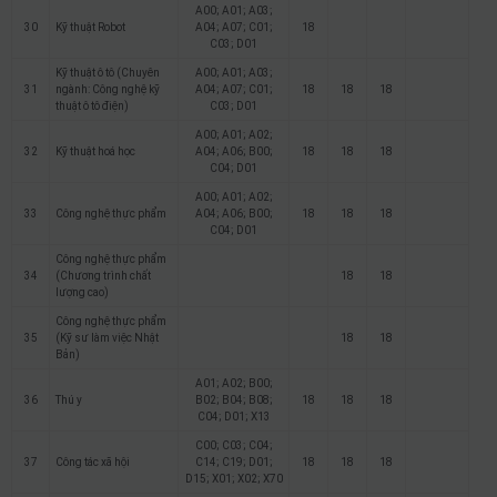
A00; A01; A03;
30
Kỹ thuật Robot
A04; A07; C01;
18
C03; D01
Kỹ thuật ô tô (Chuyên
A00; A01; A03;
31
ngành: Công nghệ kỹ
A04; A07; C01;
18
18
18
thuật ô tô điện)
C03; D01
A00; A01; A02;
32
Kỹ thuật hoá học
A04; A06; B00;
18
18
18
C04; D01
A00; A01; A02;
33
Công nghệ thực phẩm
A04; A06; B00;
18
18
18
C04; D01
Công nghệ thực phẩm
34
(Chương trình chất
18
18
lượng cao)
Công nghệ thực phẩm
35
(Kỹ sư làm việc Nhật
18
18
Bản)
A01; A02; B00;
36
Thú y
B02; B04; B08;
18
18
18
C04; D01; X13
C00; C03; C04;
37
Công tác xã hội
C14; C19; D01;
18
18
18
D15; X01; X02; X70