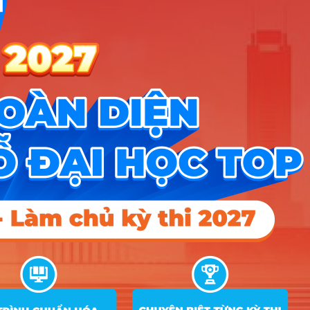
11
Quản trị văn phòng
D01
18.45
18
18
12
Luật
D01
20.22
18
18
13
Trí tuệ nhân tạo
14
Công nghệ thông tin
D01
18.45
15
Logistics và Quản lý chuỗi cung ứng
D01
23.95
23
18
16
Quản trị dịch vụ du lịch và lữ hành
D01
18.45
18
18
Hướng nghiệp
HOCMAI
ĐĂNG KÝ NGAY