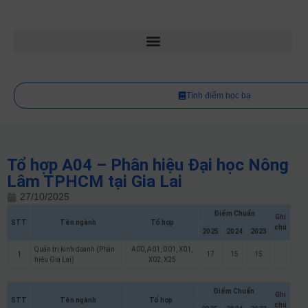
Tính điểm học bạ
Tổ hợp A04 – Phân hiệu Đại học Nông
Lâm TPHCM tại Gia Lai
27/10/2025
Điểm Chuẩn
Ghi
STT
Tên ngành
Tổ hợp
chú
2025
2024
2023
Quản trị kinh doanh (Phân
A00, A01, D01, X01,
1
17
15
15
hiệu Gia Lai)
X02, X25
Điểm Chuẩn
Ghi
STT
Tên ngành
Tổ hợp
chú