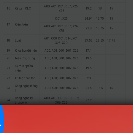
A00; A01; D01; D07; X25;
16
Kế toán CLC
19.2
18
15
X26
D01; X25
24.94
18.75
15
17
Kiểm toán
A00; A01; D01; D07; X26;
21.8
18.75
15
X78
A01; C00; D01; D14; X01;
18
Luật
23.58
23.65
17.75
X25; X70
19
Khoa học dữ liệu
A00; A01; D01; D07; X26
17.1
20
Toán ứng dụng
A00; A01; D01; D07; X26
19.5
Kỹ thuật phần
21
A00; A01; D01; D07; X26
19.5
mềm
22
Trí tuệ nhân tạo
A00; A01; D01; D07; X26
20
Công nghệ thông
23
A00; A01; D01; D07; X26
21.5
16.5
15
tin
Công nghệ kỹ
A00; A01; C01; D01; D07;
24
22.2
thuật ô tô
X06; X26
Công nghệ kỹ
A00; A01; A05; B00; C02;
25
20.5
thuật hoá học
C05; D01; D07; D12; X09
Logistics và
A00; A01; D01; D10; X01;
26
quản lý chuỗi
23.6
21
21
X21; X25; X26
cung ứng