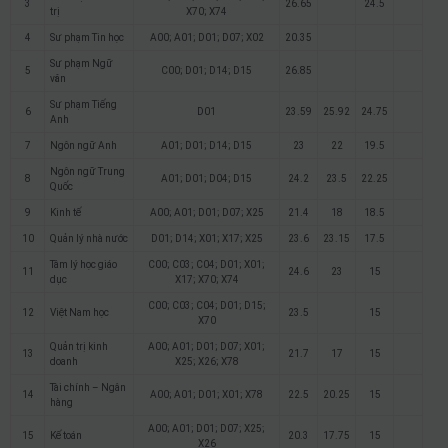
3
26.65
24.5
trị
X70; X74
4
Sư phạm Tin học
A00; A01; D01; D07; X02
20.35
Sư phạm Ngữ
5
C00; D01; D14; D15
26.85
văn
Sư phạm Tiếng
6
D01
23.59
25.92
24.75
Anh
7
Ngôn ngữ Anh
A01; D01; D14; D15
23
22
19.5
Ngôn ngữ Trung
8
A01; D01; D04; D15
24.2
23.5
22.25
Quốc
9
Kinh tế
A00; A01; D01; D07; X25
21.4
18
18.5
10
Quản lý nhà nước
D01; D14; X01; X17; X25
23.6
23.15
17.5
Tâm lý học giáo
C00; C03; C04; D01; X01;
11
24.6
23
15
dục
X17; X70; X74
C00; C03; C04; D01; D15;
12
Việt Nam học
23.5
15
X70
Quản trị kinh
A00; A01; D01; D07; X01;
13
21.7
17
15
doanh
X25; X26; X78
Tài chính – Ngân
14
A00; A01; D01; X01; X78
22.5
20.25
15
hàng
A00; A01; D01; D07; X25;
15
Kế toán
20.3
17.75
15
X26