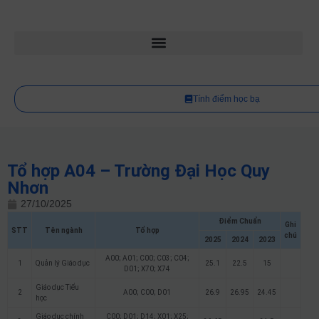
Tính điểm học bạ
Tổ hợp A04 – Trường Đại Học Quy
Nhơn
27/10/2025
Điểm Chuẩn
Ghi
STT
Tên ngành
Tổ hợp
chú
2025
2024
2023
A00; A01; C00; C03; C04;
1
Quản lý Giáo dục
25.1
22.5
15
D01; X70; X74
Giáo dục Tiểu
2
A00; C00; D01
26.9
26.95
24.45
học
Giáo dục chính
C00; D01; D14; X01; X25;