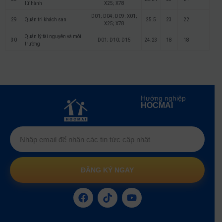
lữ hành
X25; X78
D01; D04; D09; X01;
29
Quản trị khách sạn
25.5
23
22
X25; X78
Quản lý tài nguyên và môi
30
D01; D10; D15
24.23
18
18
trường
Hướng nghiệp
HOCMAI
ĐĂNG KÝ NGAY