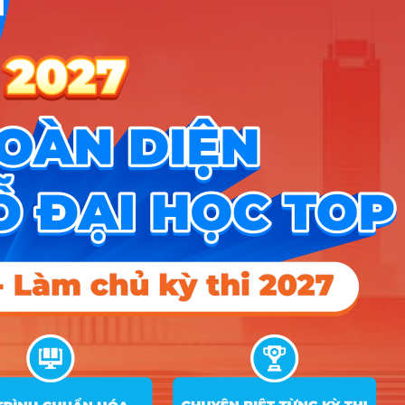
Kỹ thuật cơ khí
A00; A01; C01; D01; D07;
27
20.14
động lực
X06; X26
A00; A01; C01; D01; D07;
28
Kỹ thuật điện
20.65
X06; X26
Kỹ thuật điện tử
A00; A01; C01; D01; D07;
29
20.77
– viễn thông
X06; X26
Kỹ thuật điều
A00; A01; C01; D01; D07;
30
khiển và Tự động
21.02
X06; X26
hóa
Kỹ thuật xây
A00; A01; C01; D01; D07;
31
20.15
dựng
X06; X26
C00; C03; C04; D01; D14;
23.7
20.25
15
X01; X70; X78
32
Công tác xã hội
D01; D14; X01; X78
19.93
20.25
15
Quản trị dịch vụ
A00; A01; D01; D04; D09;
33
du lịch và lữ
22.25
19.85
17.75
X01; X17; X21; X25; X78
hành
Quản trị khách
A00; A01; D01; D04; D09;
34
22.65
18.35
15
sạn
X01; X17; X21; X25; X78
Quản lý tài
A00; A02; A04; A06; B00;
35
nguyên và môi
B02; C04; C13; D01; D10;
20.75
15
15
trường
D15; X21; X74