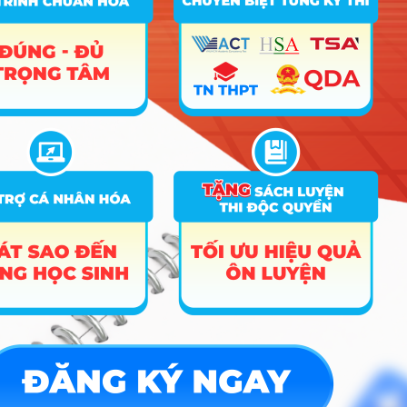
Điểm Chuẩn
Ghi
STT
Tên ngành
Tổ hợp
chú
2025
2024
2023
1
Quản lý Giáo dục
D01
27.33
18
18
2
Ngôn ngữ Anh
D01; D14; D15
25.73
24
24
A01; D01; D04; D15
26.5
26
3
Ngôn ngữ Trung Quốc
D01; D14; D15
25.73
26.5
26
4
Kinh tế
D01; X25
24.67
20
24.5
5
Quản lý nhà nước
D01; D14; X01; X25
26.16
18.5
18
6
Tâm lý học giáo dục
D01; X01
26.87
19
18
7
Việt Nam học
D01; D15
26.09
19
18
D01; D04; X01; X25;
8
Quản trị kinh doanh
24.88
20
23
X78
9
Tài chính – Ngân hàng
D01
25.41
23
24
10
Kế toán
D01; X25
23.88
19
23
11
Kế toán CLC
D01; X25
23.25
19.5
20
12
Kiểm toán
19.5
21
13
Luật
D01; D14; X01; X25
26.14
20
23