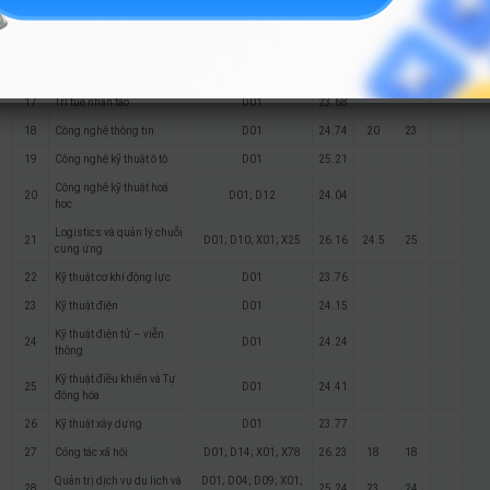
14
Khoa học dữ liệu
D01
21.23
15
Toán ứng dụng
D01
23.45
16
Kỹ thuật phần mềm
D01
23.45
17
Trí tuệ nhân tạo
D01
23.68
18
Công nghệ thông tin
D01
24.74
20
23
19
Công nghệ kỹ thuật ô tô
D01
25.21
Công nghệ kỹ thuật hoá
20
D01; D12
24.04
học
Logistics và quản lý chuỗi
21
D01; D10; X01; X25
26.16
24.5
25
cung ứng
22
Kỹ thuật cơ khí động lực
D01
23.76
23
Kỹ thuật điện
D01
24.15
Kỹ thuật điện tử – viễn
24
D01
24.24
thông
Kỹ thuật điều khiển và Tự
25
D01
24.41
động hóa
26
Kỹ thuật xây dựng
D01
23.77
27
Công tác xã hội
D01; D14; X01; X78
26.23
18
18
Quản trị dịch vụ du lịch và
D01; D04; D09; X01;
28
25.24
23
24