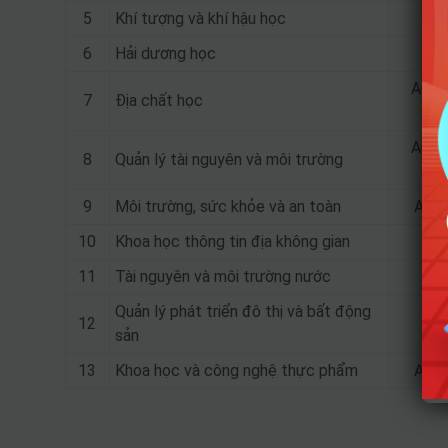
5
Khí tượng và khí hậu học
6
Hải dương học
A00; 
7
Địa chất học
A00; 
8
Quản lý tài nguyên và môi trường
9
Môi trường, sức khỏe và an toàn
A00;
10
Khoa học thông tin địa không gian
11
Tài nguyên và môi trường nước
Quản lý phát triển đô thị và bất động
12
sản
13
Khoa học và công nghệ thực phẩm
A00;