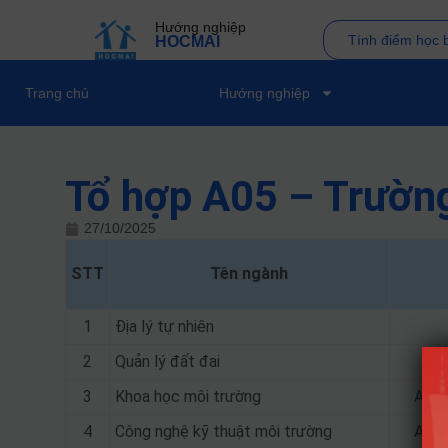
Hướng nghiệp
Tính điểm học 
HOCMAI
Trang chủ
Hướng nghiệp
Tổ hợp A05 – Trườn
27/10/2025
STT
Tên ngành
1
Địa lý tự nhiên
2
Quản lý đất đai
3
Khoa học môi trường
A00;
4
Công nghệ kỹ thuật môi trường
A00;