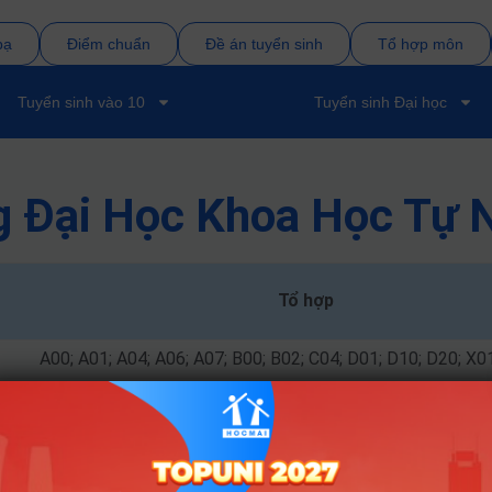
bạ
Điểm chuẩn
Đề án tuyển sinh
Tổ hợp môn
Tuyển sinh vào 10
Tuyển sinh Đại học
g Đại Học Khoa Học Tự 
Tổ hợp
A00; A01; A04; A06; A07; B00; B02; C04; D01; D10; D20; X0
A00; A01; A04; A06; A07; B00; B02; C04; D01; D10; D20; X0
 A01; A02; B00; B03; C01; C02; D01; D07; D08; X09; X10; X11; X1
 A01; A02; B00; B03; C01; C02; D01; D07; D08; X09; X10; X11; X1