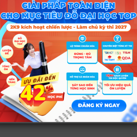
A00; A01; A02; A04; A06; B00; B02; B03; B08; C01; C02; C04; D0
A00; A01; A02; A04; A06; B00; B02; B03; B08; C01; C02; C04; D0
A01; A04; A06; A07; B00; B03; C01; C02; C04; D01; D07; D08; D09
X21; X25
A01; A04; A06; A07; B00; B03; C01; C02; C04; D01; D07; D08; D09
X21; X25
 A01; A02; B00; B03; C01; C02; D01; D07; D08; X09; X10; X11; X1
A00; A01; A04; A06; A07; B00; B02; C04; D01; D10; D20; X0
A00; A01; A02; A04; A06; B00; B02; B03; B08; C01; C02; C04; D0
A00; A01; A04; A06; A07; B00; B02; C04; D01; D10; D20; X0
 A01; A02; B00; B03; C01; C02; D01; D07; D08; X09; X10; X11; X1