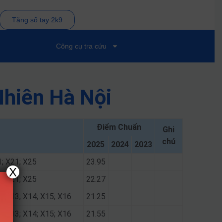
Tặng sổ tay 2k9
Công cụ tra cứu
Nhiên Hà Nội
Điểm Chuẩn
Ghi
chú
2025
2024
2023
1; X21; X25
23.95
X
1; X21; X25
22.27
2; X13; X14; X15; X16
21.25
2; X13; X14; X15; X16
21.55